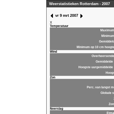
Weerstatistieken Rotterdam - 2007
vr 9 mrt 2007
X
Temperatuur
Maximu
Minimu
Gemiddel
Minimum op 10 cm hoogt
Wind
Overheersende 
Gemiddelde 
Hoogste uurgemiddelde 
Hoogs
Zon
Perc. van langst m
Globale s
Zon
Neerslag
Etma