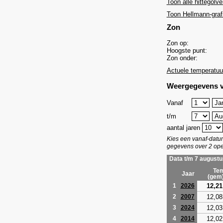
Toon alle hittegolve
Toon Hellmann-graf
Zon
Zon op:
Hoogste punt:
Zon onder:
Actuele temperatuu
Weergegevens v
Vanaf
t/m
aantal jaren
Kies een vanaf-dat
gegevens over 2 ope
Data t/m 7 augustu
Tem
Jaar
(gem
12,21
1
2026
12,08
2
2007
12,03
3
2024
12,02
4
2014