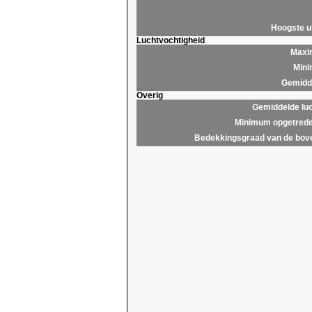
Hoogste 
Luchtvochtigheid
Maxim
Mini
Gemidde
Overig
Gemiddelde lu
Minimum opgetrede
Bedekkingsgraad van de bov