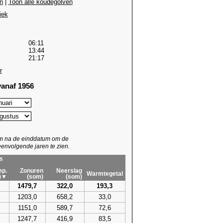
n
|
Toon alle koudegolven
iek
06:11
13:44
21:17
r
anaf 1956
um na de einddatum om de
envolgende jaren te zien.
s
p.
Zonuren
Neerslag
Warmtegetal
)▼
(som)
(som)
1479,7
322,0
193,3
1203,0
658,2
33,0
1151,0
589,7
72,6
1247,7
416,9
83,5