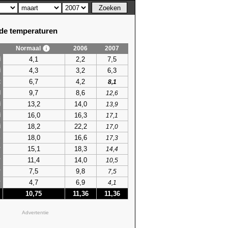
e temperaturen
Normaal
2006
2007
4,1
2,2
7,5
i
4,3
3,2
6,3
i
6,7
4,2
t
8,1
9,7
8,6
l
12,6
13,2
14,0
i
13,9
16,0
16,3
i
17,1
18,2
22,2
i
17,0
18,0
16,6
s
17,3
15,1
18,3
r
14,4
11,4
14,0
r
10,5
7,5
9,8
r
7,5
4,7
6,9
r
4,1
10,75
11,36
11,36
Advertentie