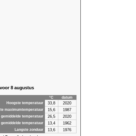
 voor 8 augustus
°C
datum
33,8
2020
Hoogste temperatuur
15,6
1987
te maximumtemperatuur
26,5
2020
 gemiddelde temperatuur
13,4
1962
 gemiddelde temperatuur
13,6
1976
Langste zonduur