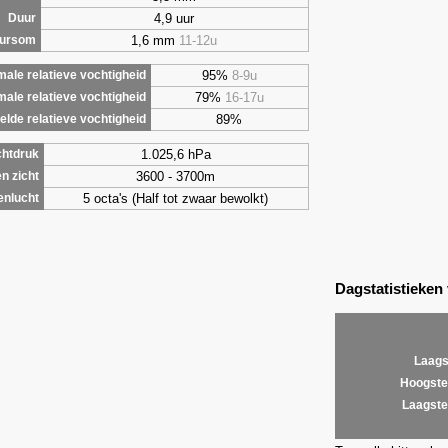
4,9 uur
Duur
1,6 mm
11-12u
uursom
95%
8-9u
ale relatieve vochtigheid
79%
16-17u
male relatieve vochtigheid
89%
lde relatieve vochtigheid
1.025,6 hPa
chtdruk
3600 - 3700m
n zicht
5 octa's (Half tot zwaar bewolkt)
enlucht
Dagstatistieken
Laags
Hoogste
Laagste