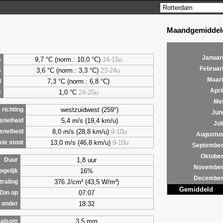
Maandgemiddeld
Januar
9,7 °C (norm.: 10,0 °C)
14-15u
m
Februar
3,6 °C (norm.: 3,3 °C)
23-24u
m
Maar
7,3 °C (norm.: 6,8 °C)
d
Apri
1,0 °C
24-25u
e
Me
westzuidwest (259°)
richting
Jun
5,4 m/s (19,4 km/u)
snelheid
Jul
8,0 m/s (28,8 km/u)
9-10u
snelheid
Augustu
13,0 m/s (46,8 km/u)
9-10u
te stoot
Septembe
Oktobe
1,8 uur
Duur
Novembe
16%
ogelijk
Decembe
376 J/cm² (43,5 W/m²)
traling
Gemiddeld
07:07
Zon op
18:32
 onder
3,5 mm
alsom