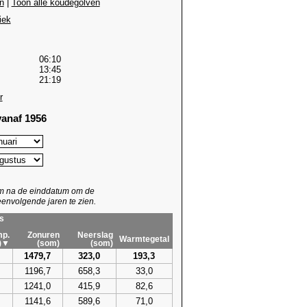
n
|
Toon alle koudegolven
iek
06:10
13:45
21:19
r
anaf 1956
um na de einddatum om de
envolgende jaren te zien.
s
p.
Zonuren
Neerslag
Warmtegetal
)▼
(som)
(som)
1479,7
323,0
193,3
1196,7
658,3
33,0
1241,0
415,9
82,6
1141,6
589,6
71,0