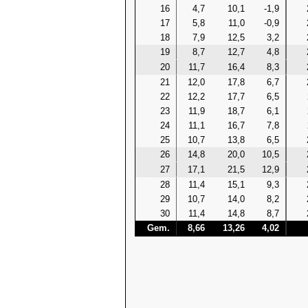
16
4,7
10,1
-1,9
17
5,8
11,0
-0,9
18
7,9
12,5
3,2
19
8,7
12,7
4,8
20
11,7
16,4
8,3
21
12,0
17,8
6,7
22
12,2
17,7
6,5
23
11,9
18,7
6,1
24
11,1
16,7
7,8
25
10,7
13,8
6,5
26
14,8
20,0
10,5
27
17,1
21,5
12,9
28
11,4
15,1
9,3
29
10,7
14,0
8,2
30
11,4
14,8
8,7
Gem.
8,66
13,26
4,02