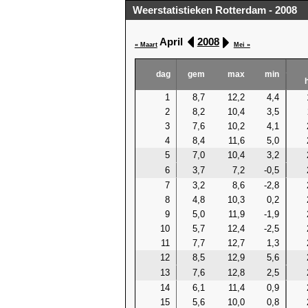
Weerstatistieken Rotterdam - 2008
April
2008
« Maart
Mei »
dag
gem
max
min
1
8,7
12,2
4,4
2
8,2
10,4
3,5
3
7,6
10,2
4,1
4
8,4
11,6
5,0
5
7,0
10,4
3,2
6
3,7
7,2
-0,5
7
3,2
8,6
-2,8
8
4,8
10,3
0,2
9
5,0
11,9
-1,9
10
5,7
12,4
-2,5
11
7,7
12,7
1,3
12
8,5
12,9
5,6
13
7,6
12,8
2,5
14
6,1
11,4
0,9
15
5,6
10,0
0,8