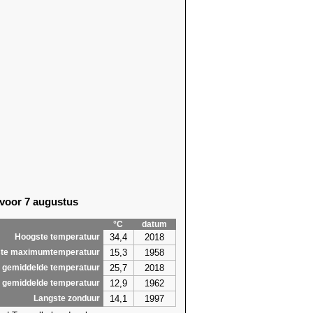
8)
17,8 (2003)
6)
16,3 (1968)
9)
17,5 (1968)
9)
19,4 (2018)
1)
18,0 (1996)
1)
18,8 (1996)
7)
19,1 (1996)
1)
18,9 (2011)
6)
16,5 (2019)
2)
18,5 (2007)
5)
16,7 (2007)
5)
18,2 (2007)
6)
19,2 (1993)
 voor 7 augustus
6)
19,6 (1993)
0)
18,1 (1993)
°C
datum
,0
19,6
34,4
2018
Hoogste temperatuur
15,3
1958
te maximumtemperatuur
25,7
2018
 gemiddelde temperatuur
12,9
1962
 gemiddelde temperatuur
14,1
1997
Langste zonduur