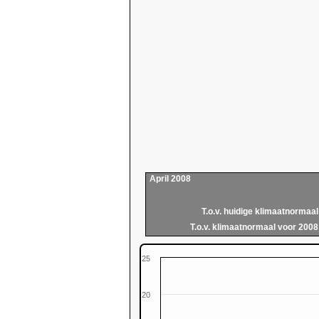
April 2008
T.o.v. huidige klimaatnormaal
T.o.v. klimaatnormaal voor 2008
25
20