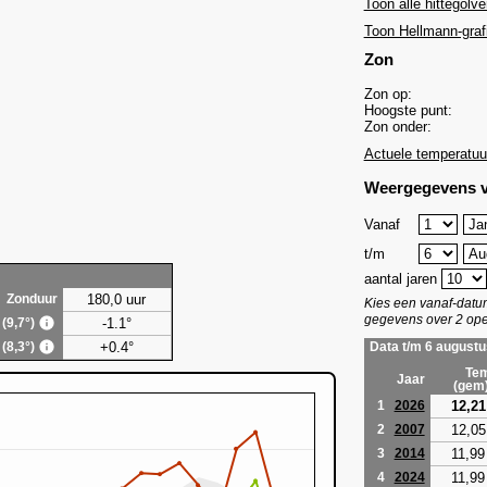
Toon alle hittegolve
Toon Hellmann-graf
Zon
Zon op:
Hoogste punt:
Zon onder:
Actuele temperatuu
Weergegevens v
Vanaf
t/m
aantal jaren
180,0 uur
Zonduur
Kies een vanaf-dat
gegevens over 2 ope
-1.1°
 (9,7°)
+0.4°
 (8,3°)
Data t/m 6 augustu
Tem
Jaar
(gem
12,21
1
2026
12,05
2
2007
11,99
3
2014
11,99
4
2024