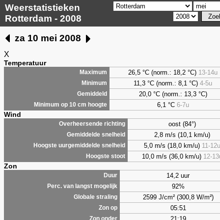
Weerstatistieken
Rotterdam - 2008
za 10 mei 2008
X
Temperatuur
26,5 °C (norm.: 18,2 °C)
13-14u
Maximum
11,3 °C (norm.: 8,1 °C)
4-5u
Minimum
20,0 °C (norm.: 13,3 °C)
Gemiddeld
6,1
°C
6-7u
Minimum op 10 cm hoogte
Wind
oost (84°)
Overheersende richting
2,8 m/s (10,1 km/u)
Gemiddelde snelheid
5,0 m/s (18,0 km/u)
11-12
Hoogste uurgemiddelde snelheid
10,0 m/s (36,0 km/u)
12-13
Hoogste stoot
Zon
14,2 uur
Duur
92%
Perc. van langst mogelijk
2599 J/cm² (300,8 W/m²)
Globale straling
05:51
Zon op
21:19
Zon onder