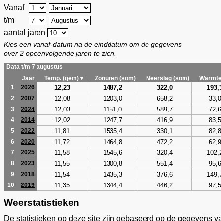
Vanaf
t/m
aantal jaren
Kies een vanaf-datum na de einddatum om de gegevens
over 2 opeenvolgende jaren te zien.
Data t/m 7 augustus
Jaar
Temp. (gem)▼
Zonuren (som)
Neerslag (som)
Warmte
12,23
1487,2
322,0
193,
1
2026
12,08
1203,0
658,2
33,0
2
2007
12,03
1151,0
589,7
72,6
3
2024
12,02
1247,7
416,9
83,5
4
2014
11,81
1535,4
330,1
82,8
5
2022
11,72
1464,8
472,2
62,9
6
2020
11,58
1545,6
320,4
102,
7
2025
11,55
1300,8
551,4
95,6
8
2023
11,54
1435,3
376,6
149,
9
2018
11,35
1344,4
446,2
97,5
10
2019
Weerstatistieken
De statistieken op deze site zijn gebaseerd op de gegevens v