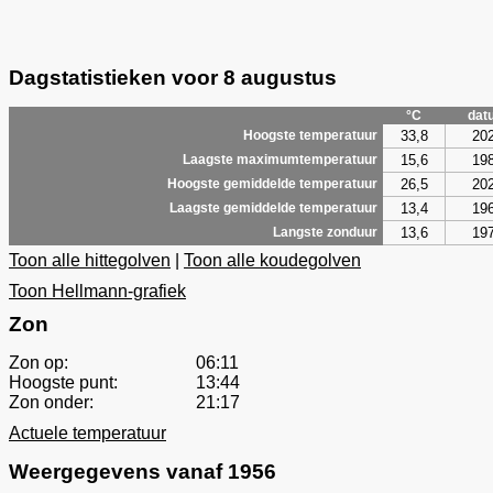
Dagstatistieken voor 8 augustus
°C
dat
33,8
20
Hoogste temperatuur
15,6
19
Laagste maximumtemperatuur
26,5
20
Hoogste gemiddelde temperatuur
13,4
19
Laagste gemiddelde temperatuur
13,6
19
Langste zonduur
Toon alle hittegolven
|
Toon alle koudegolven
Toon Hellmann-grafiek
Zon
Zon op:
06:11
Hoogste punt:
13:44
Zon onder:
21:17
Actuele temperatuur
Weergegevens vanaf 1956