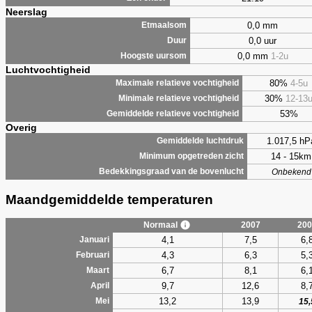
Neerslag
0,0 mm
Etmaalsom
0,0 uur
Duur
0,0 mm
1-2u
Hoogste uursom
Luchtvochtigheid
80%
4-5u
Maximale relatieve vochtigheid
30%
12-13
Minimale relatieve vochtigheid
53%
Gemiddelde relatieve vochtigheid
Overig
1.017,5 hP
Gemiddelde luchtdruk
14 - 15km
Minimum opgetreden zicht
Bedekkingsgraad van de bovenlucht
Onbekend
Maandgemiddelde temperaturen
Normaal
2007
200
4,1
7,5
6,
Januari
4,3
6,3
5,
Februari
6,7
8,1
6,
Maart
9,7
12,6
8,
April
13,2
13,9
Mei
15,