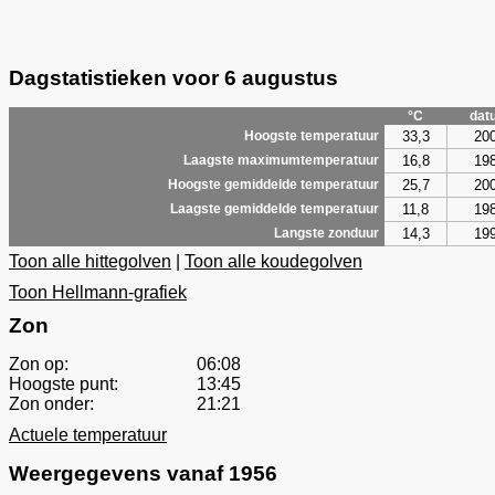
Dagstatistieken voor 6 augustus
°C
dat
33,3
20
Hoogste temperatuur
16,8
19
Laagste maximumtemperatuur
25,7
20
Hoogste gemiddelde temperatuur
11,8
19
Laagste gemiddelde temperatuur
14,3
19
Langste zonduur
Toon alle hittegolven
|
Toon alle koudegolven
Toon Hellmann-grafiek
Zon
Zon op:
06:08
Hoogste punt:
13:45
Zon onder:
21:21
Actuele temperatuur
Weergegevens vanaf 1956