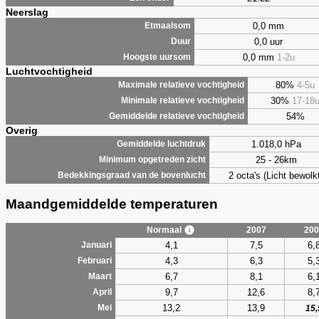
Neerslag
0,0 mm
Etmaalsom
0,0 uur
Duur
0,0 mm
1-2u
Hoogste uursom
Luchtvochtigheid
80%
4-5u
Maximale relatieve vochtigheid
30%
17-18
Minimale relatieve vochtigheid
54%
Gemiddelde relatieve vochtigheid
Overig
1.018,0 hPa
Gemiddelde luchtdruk
25 - 26km
Minimum opgetreden zicht
2 octa's (Licht bewolk
Bedekkingsgraad van de bovenlucht
Maandgemiddelde temperaturen
Normaal
2007
200
4,1
7,5
6,
Januari
4,3
6,3
5,
Februari
6,7
8,1
6,
Maart
9,7
12,6
8,
April
13,2
13,9
Mei
15,