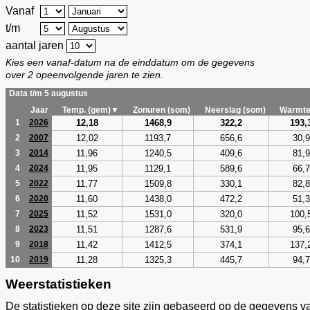
Vanaf
t/m
aantal jaren
Kies een vanaf-datum na de einddatum om de gegevens
over 2 opeenvolgende jaren te zien.
Data t/m 5 augustus
Jaar
Temp. (gem)▼
Zonuren (som)
Neerslag (som)
Warmte
12,18
1468,9
322,2
193,
1
2026
12,02
1193,7
656,6
30,9
2
2007
11,96
1240,5
409,6
81,9
3
2014
11,95
1129,1
589,6
66,7
4
2024
11,77
1509,8
330,1
82,8
5
2022
11,60
1438,0
472,2
51,3
6
2020
11,52
1531,0
320,0
100,
7
2025
11,51
1287,6
531,9
95,6
8
2023
11,42
1412,5
374,1
137,
9
2018
11,28
1325,3
445,7
94,7
10
2019
Weerstatistieken
De statistieken op deze site zijn gebaseerd op de gegevens v