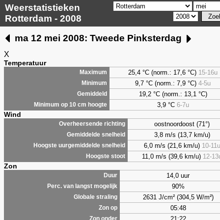
Weerstatistieken
Rotterdam - 2008
ma 12 mei 2008: Tweede Pinksterdag
X
Temperatuur
25,4 °C (norm.: 17,6 °C)
15-16u
Maximum
9,7
°C (norm.: 7,9 °C)
4-5u
Minimum
19,2 °C (norm.: 13,1 °C)
Gemiddeld
3,9
°C
6-7u
Minimum op 10 cm hoogte
Wind
oostnoordoost (71°)
Overheersende richting
3,8 m/s (13,7 km/u)
Gemiddelde snelheid
6,0 m/s (21,6 km/u)
10-11
Hoogste uurgemiddelde snelheid
11,0 m/s (39,6 km/u)
12-13
Hoogste stoot
Zon
14,0 uur
Duur
90%
Perc. van langst mogelijk
2631 J/cm² (304,5 W/m²)
Globale straling
05:48
Zon op
21:22
Zon onder