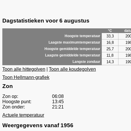
Dagstatistieken voor 6 augustus
°C
dat
33,3
20
Hoogste temperatuur
16,8
19
Laagste maximumtemperatuur
25,7
20
Hoogste gemiddelde temperatuur
11,8
19
Laagste gemiddelde temperatuur
14,3
19
Langste zonduur
Toon alle hittegolven
|
Toon alle koudegolven
Toon Hellmann-grafiek
Zon
Zon op:
06:08
Hoogste punt:
13:45
Zon onder:
21:21
Actuele temperatuur
Weergegevens vanaf 1956