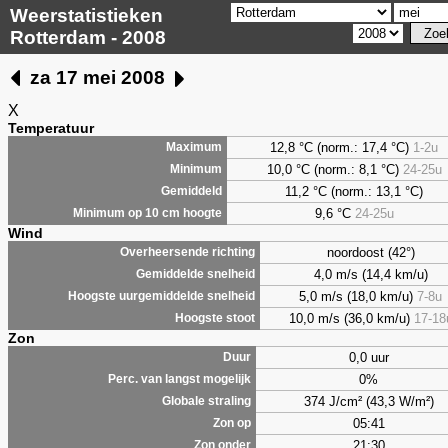
Weerstatistieken
Rotterdam - 2008
za 17 mei 2008
X
Temperatuur
12,8 °C (norm.: 17,4 °C)
1-2u
Maximum
10,0 °C (norm.: 8,1 °C)
24-25u
Minimum
11,2 °C (norm.: 13,1 °C)
Gemiddeld
9,6
°C
24-25u
Minimum op 10 cm hoogte
Wind
noordoost (42°)
Overheersende richting
4,0 m/s (14,4 km/u)
Gemiddelde snelheid
5,0 m/s (18,0 km/u)
7-8u
Hoogste uurgemiddelde snelheid
10,0 m/s (36,0 km/u)
17-18
Hoogste stoot
Zon
0,0 uur
Duur
0%
Perc. van langst mogelijk
374 J/cm² (43,3 W/m²)
Globale straling
05:41
Zon op
21:30
Zon onder