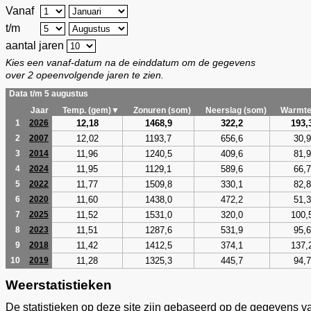
Vanaf
t/m
aantal jaren
Kies een vanaf-datum na de einddatum om de gegevens
over 2 opeenvolgende jaren te zien.
Data t/m 5 augustus
Jaar
Temp. (gem)▼
Zonuren (som)
Neerslag (som)
Warmte
12,18
1468,9
322,2
193,
1
2026
12,02
1193,7
656,6
30,9
2
2007
11,96
1240,5
409,6
81,9
3
2014
11,95
1129,1
589,6
66,7
4
2024
11,77
1509,8
330,1
82,8
5
2022
11,60
1438,0
472,2
51,3
6
2020
11,52
1531,0
320,0
100,
7
2025
11,51
1287,6
531,9
95,6
8
2023
11,42
1412,5
374,1
137,
9
2018
11,28
1325,3
445,7
94,7
10
2019
Weerstatistieken
De statistieken op deze site zijn gebaseerd op de gegevens v