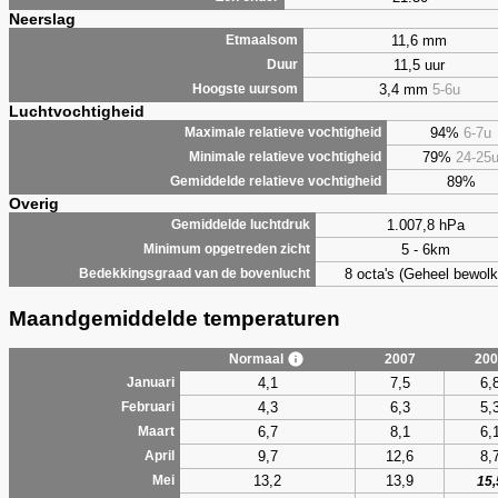
Neerslag
11,6 mm
Etmaalsom
11,5 uur
Duur
3,4 mm
5-6u
Hoogste uursom
Luchtvochtigheid
94%
6-7u
Maximale relatieve vochtigheid
79%
24-25
Minimale relatieve vochtigheid
89%
Gemiddelde relatieve vochtigheid
Overig
1.007,8 hPa
Gemiddelde luchtdruk
5 - 6km
Minimum opgetreden zicht
8 octa's (Geheel bewolk
Bedekkingsgraad van de bovenlucht
Maandgemiddelde temperaturen
Normaal
2007
200
4,1
7,5
6,
Januari
4,3
6,3
5,
Februari
6,7
8,1
6,
Maart
9,7
12,6
8,
April
13,2
13,9
Mei
15,