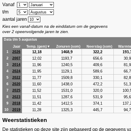
Vanaf
t/m
aantal jaren
Kies een vanaf-datum na de einddatum om de gegevens
over 2 opeenvolgende jaren te zien.
Data t/m 5 augustus
Jaar
Temp. (gem)▼
Zonuren (som)
Neerslag (som)
Warmte
12,18
1468,9
322,2
193,
1
2026
12,02
1193,7
656,6
30,9
2
2007
11,96
1240,5
409,6
81,9
3
2014
11,95
1129,1
589,6
66,7
4
2024
11,77
1509,8
330,1
82,8
5
2022
11,60
1438,0
472,2
51,3
6
2020
11,52
1531,0
320,0
100,
7
2025
11,51
1287,6
531,9
95,6
8
2023
11,42
1412,5
374,1
137,
9
2018
11,28
1325,3
445,7
94,7
10
2019
Weerstatistieken
De statistieken op deze site zijn gebaseerd op de gegevens v