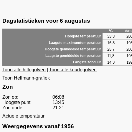
Dagstatistieken voor 6 augustus
°C
dat
33,3
20
Hoogste temperatuur
16,8
19
Laagste maximumtemperatuur
25,7
20
Hoogste gemiddelde temperatuur
11,8
19
Laagste gemiddelde temperatuur
14,3
19
Langste zonduur
Toon alle hittegolven
|
Toon alle koudegolven
Toon Hellmann-grafiek
Zon
Zon op:
06:08
Hoogste punt:
13:45
Zon onder:
21:21
Actuele temperatuur
Weergegevens vanaf 1956