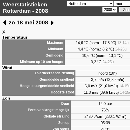
Weerstatistieken
Rotterdam - 2008
zo 18 mei 2008
X
Temperatuur
14,6 °C (norm.: 17,5 °C)
13-14u
Maximum
4,4
°C (norm.: 8,2 °C)
24-25u
Minimum
10,6 °C (norm.: 13,1 °C)
Gemiddeld
0,2
°C
24-25u
Minimum op 10 cm hoogte
Wind
noord (10°)
Overheersende richting
3,7 m/s (13,3 km/u)
Gemiddelde snelheid
6,0 m/s (21,6 km/u)
14-15
Hoogste uurgemiddelde snelheid
11,0 m/s (39,6 km/u)
14-15
Hoogste stoot
Zon
12,0 uur
Duur
76%
Perc. van langst mogelijk
2420 J/cm² (280,1 W/m²)
Globale straling
05:39
Zon op
21:31
Zon onder