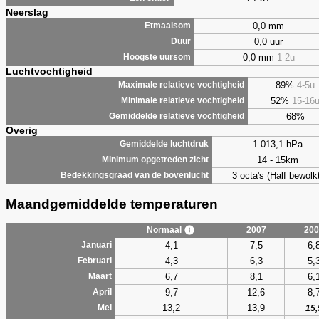
Neerslag
0,0 mm
Etmaalsom
0,0 uur
Duur
0,0 mm
1-2u
Hoogste uursom
Luchtvochtigheid
89%
4-5u
Maximale relatieve vochtigheid
52%
15-16
Minimale relatieve vochtigheid
68%
Gemiddelde relatieve vochtigheid
Overig
1.013,1 hPa
Gemiddelde luchtdruk
14 - 15km
Minimum opgetreden zicht
3 octa's (Half bewolkt
Bedekkingsgraad van de bovenlucht
Maandgemiddelde temperaturen
Normaal
2007
200
4,1
7,5
6,
Januari
4,3
6,3
5,
Februari
6,7
8,1
6,
Maart
9,7
12,6
8,
April
13,2
13,9
Mei
15,