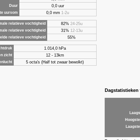
0,0 uur
Duur
0,0 mm
1-2u
te uursom
82%
24-25u
ale relatieve vochtigheid
31%
12-13u
male relatieve vochtigheid
55%
lde relatieve vochtigheid
1.014,0 hPa
chtdruk
12 - 13km
n zicht
5 octa's (Half tot zwaar bewolkt)
enlucht
Dagstatistieken
Laags
Hoogste
Laagste