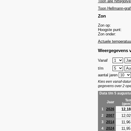
Toon alle hittegolve
Toon Hellmann-graf
Zon
Zon op:
Hoogste punt:
Zon onder:
Actuele temperatuu
Weergegevens v
Vanaf
t/m
aantal jaren
Kies een vanaf-dat
gegevens over 2 ope
Data t/m 5 augustu
Tem
Jaar
(gem
12,18
1
2026
12,02
2
2007
11,96
3
2014
11,95
4
2024