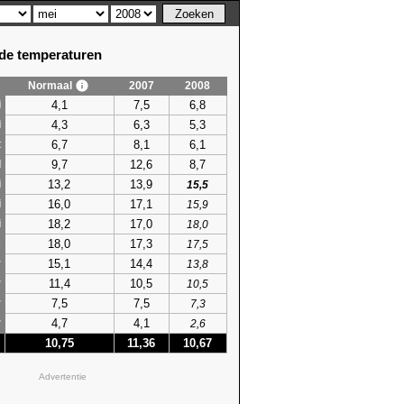
e temperaturen
Normaal
2007
2008
4,1
7,5
6,8
i
4,3
6,3
5,3
i
6,7
8,1
6,1
t
9,7
12,6
8,7
l
13,2
13,9
i
15,5
16,0
17,1
i
15,9
18,2
17,0
i
18,0
18,0
17,3
s
17,5
15,1
14,4
r
13,8
11,4
10,5
r
10,5
7,5
7,5
r
7,3
4,7
4,1
r
2,6
10,75
11,36
10,67
Advertentie