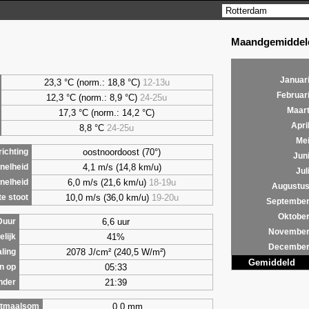
Maandgemiddeld
Januar
23,3 °C (norm.: 18,8 °C)
12-13u
Februar
12,3 °C (norm.: 8,9 °C)
24-25u
Maar
17,3 °C (norm.: 14,2 °C)
Apri
8,8
°C
24-25u
Me
oostnoordoost (70°)
ichting
Jun
4,1 m/s (14,8 km/u)
nelheid
Jul
6,0 m/s (21,6 km/u)
18-19u
nelheid
Augustu
10,0 m/s (36,0 km/u)
19-20u
e stoot
Septembe
Oktobe
6,6 uur
Duur
Novembe
41%
lijk
Decembe
2078 J/cm² (240,5 W/m²)
aling
Gemiddeld
05:33
n op
21:39
nder
0,0 mm
tmaalsom