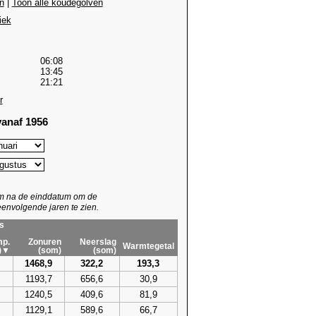
n
|
Toon alle koudegolven
iek
06:08
13:45
21:21
r
anaf 1956
um na de einddatum om de
envolgende jaren te zien.
s
p.
Zonuren
Neerslag
Warmtegetal
)▼
(som)
(som)
1468,9
322,2
193,3
1193,7
656,6
30,9
1240,5
409,6
81,9
1129,1
589,6
66,7