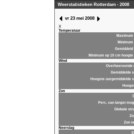
Weerstatistieken Rotterdam - 2008
vr 23 mei 2008
X
Temperatuur
Maximum
Minimum
Gemiddeld
Minimum op 10 cm hoogte
Wind
Overheersende r
Gemiddelde s
Hoogste uurgemiddelde s
Hoogst
Zon
Perc. van langst moge
Globale str
Zo
Zon o
Neerslag
E