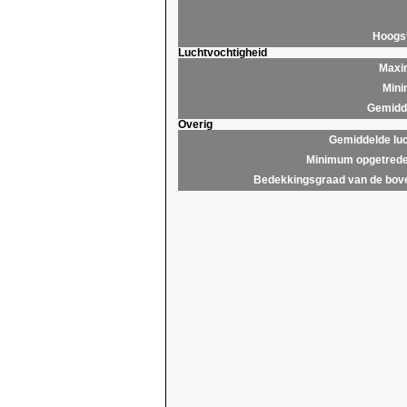
Hoogs
Luchtvochtigheid
Maxim
Mini
Gemidde
Overig
Gemiddelde lu
Minimum opgetrede
Bedekkingsgraad van de bov