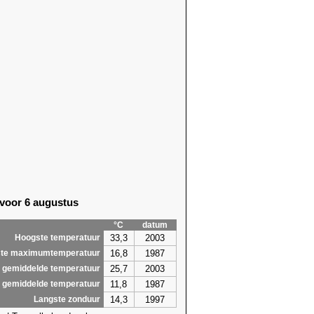
 voor 6 augustus
°C
datum
33,3
2003
Hoogste temperatuur
16,8
1987
te maximumtemperatuur
25,7
2003
 gemiddelde temperatuur
11,8
1987
 gemiddelde temperatuur
14,3
1997
Langste zonduur