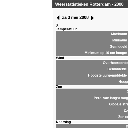
Weerstatistieken Rotterdam - 2008
za 3 mei 2008
X
Temperatuur
Maximum
Minimum
Gemiddeld
Minimum op 10 cm hoogte
Wind
Overheersende 
Gemiddelde 
Hoogste uurgemiddelde 
Hoogs
Zon
Perc. van langst moge
Globale str
Zo
Zon o
Neerslag
E