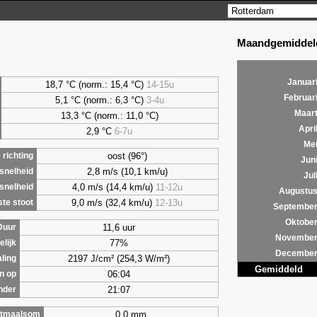
Maandgemiddeld
Januar
18,7 °C (norm.: 15,4 °C)
14-15u
Februar
5,1
°C (norm.: 6,3 °C)
3-4u
Maar
13,3 °C (norm.: 11,0 °C)
Apri
2,9
°C
6-7u
Me
oost (96°)
richting
Jun
2,8 m/s (10,1 km/u)
snelheid
Jul
4,0 m/s (14,4 km/u)
11-12u
snelheid
Augustu
9,0 m/s (32,4 km/u)
12-13u
te stoot
Septembe
Oktobe
11,6 uur
Duur
Novembe
77%
lijk
Decembe
2197 J/cm² (254,3 W/m²)
aling
Gemiddeld
06:04
n op
21:07
nder
0,0 mm
tmaalsom