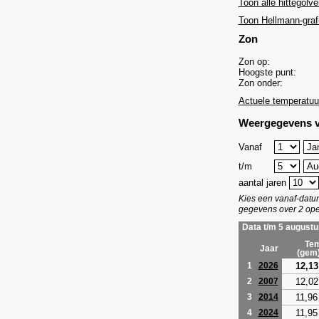
Toon alle hittegolve
Toon Hellmann-graf
Zon
Zon op:
Hoogste punt:
Zon onder:
Actuele temperatuu
Weergegevens v
Vanaf
t/m
aantal jaren
Kies een vanaf-dat
gegevens over 2 ope
Data t/m 5 augustu
Tem
Jaar
(gem
12,13
1
2026
12,02
2
2007
11,96
3
2014
11,95
4
2024