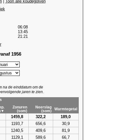
n
|
Toon alle koudegolven
iek
06:08
13:45
21:21
r
anaf 1956
um na de einddatum om de
envolgende jaren te zien.
s
p.
Zonuren
Neerslag
Warmtegetal
)▼
(som)
(som)
1459,8
322,2
189,0
1193,7
656,6
30,9
1240,5
409,6
81,9
1129,1
589,6
66,7