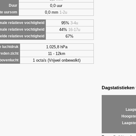
0,0 uur
Duur
0,0 mm
1-2u
te uursom
95%
3-4u
ale relatieve vochtigheid
44%
16-17u
male relatieve vochtigheid
67%
lde relatieve vochtigheid
1.025,8 hPa
 luchtdruk
11 - 12km
eden zicht
1 octa's (Vrijwel onbewolkt)
bovenlucht
Dagstatistieken
Laags
Hoogste
Laagste