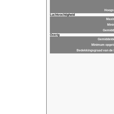
Hoogs
Luchtvochtigheid
Maxim
Mini
Gemidde
Overig
Gemiddelde
Minimum opgetr
Bedekkingsgraad van de 