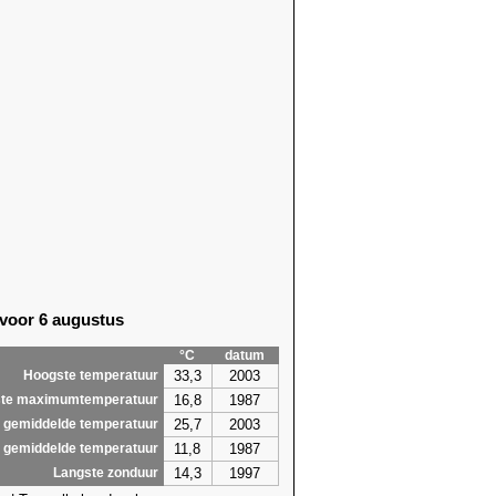
 voor 6 augustus
°C
datum
33,3
2003
Hoogste temperatuur
16,8
1987
te maximumtemperatuur
25,7
2003
 gemiddelde temperatuur
11,8
1987
 gemiddelde temperatuur
14,3
1997
Langste zonduur