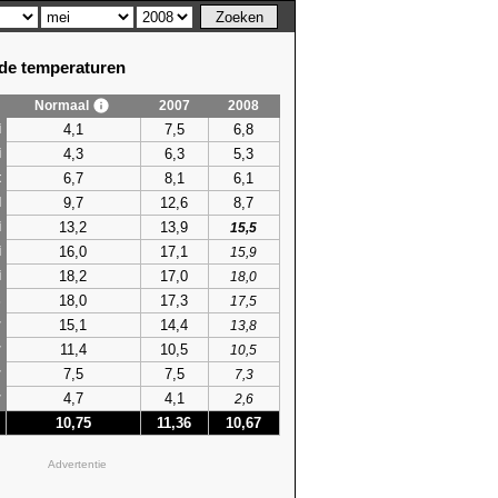
e temperaturen
Normaal
2007
2008
4,1
7,5
6,8
i
4,3
6,3
5,3
i
6,7
8,1
6,1
t
9,7
12,6
8,7
l
13,2
13,9
i
15,5
16,0
17,1
i
15,9
18,2
17,0
i
18,0
18,0
17,3
s
17,5
15,1
14,4
r
13,8
11,4
10,5
r
10,5
7,5
7,5
r
7,3
4,7
4,1
r
2,6
10,75
11,36
10,67
Advertentie