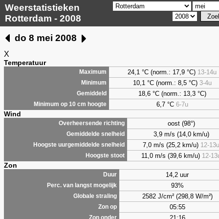
Weerstatistieken
Rotterdam - 2008
do 8 mei 2008
X
Temperatuur
24,1 °C (norm.: 17,9 °C)
13-14u
Maximum
10,1 °C (norm.: 8,5 °C)
3-4u
Minimum
18,6 °C (norm.: 13,3 °C)
Gemiddeld
6,7
°C
6-7u
Minimum op 10 cm hoogte
Wind
oost (98°)
Overheersende richting
3,9 m/s (14,0 km/u)
Gemiddelde snelheid
7,0 m/s (25,2 km/u)
12-13
Hoogste uurgemiddelde snelheid
11,0 m/s (39,6 km/u)
12-13
Hoogste stoot
Zon
14,2 uur
Duur
93%
Perc. van langst mogelijk
2582 J/cm² (298,8 W/m²)
Globale straling
05:55
Zon op
21:16
Zon onder