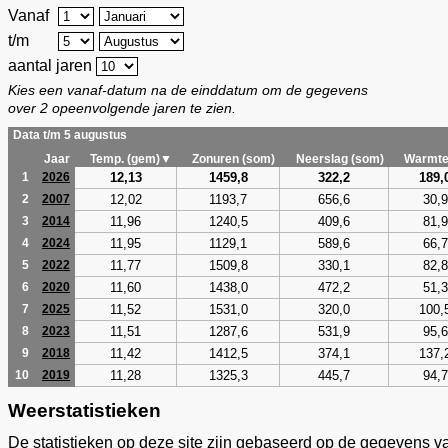
Vanaf
t/m
aantal jaren
Kies een vanaf-datum na de einddatum om de gegevens
over 2 opeenvolgende jaren te zien.
Data t/m 5 augustus
Jaar
Temp. (gem)▼
Zonuren (som)
Neerslag (som)
Warmte
12,13
1459,8
322,2
189,
1
2026
12,02
1193,7
656,6
30,9
2
2007
11,96
1240,5
409,6
81,9
3
2014
11,95
1129,1
589,6
66,7
4
2024
11,77
1509,8
330,1
82,8
5
2022
11,60
1438,0
472,2
51,3
6
2020
11,52
1531,0
320,0
100,
7
2025
11,51
1287,6
531,9
95,6
8
2023
11,42
1412,5
374,1
137,
9
2018
11,28
1325,3
445,7
94,7
10
2019
Weerstatistieken
De statistieken op deze site zijn gebaseerd op de gegevens v