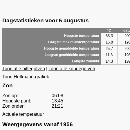
Dagstatistieken voor 6 augustus
°C
dat
33,3
20
Hoogste temperatuur
16,8
19
Laagste maximumtemperatuur
25,7
20
Hoogste gemiddelde temperatuur
11,8
19
Laagste gemiddelde temperatuur
14,3
19
Langste zonduur
Toon alle hittegolven
|
Toon alle koudegolven
Toon Hellmann-grafiek
Zon
Zon op:
06:08
Hoogste punt:
13:45
Zon onder:
21:21
Actuele temperatuur
Weergegevens vanaf 1956