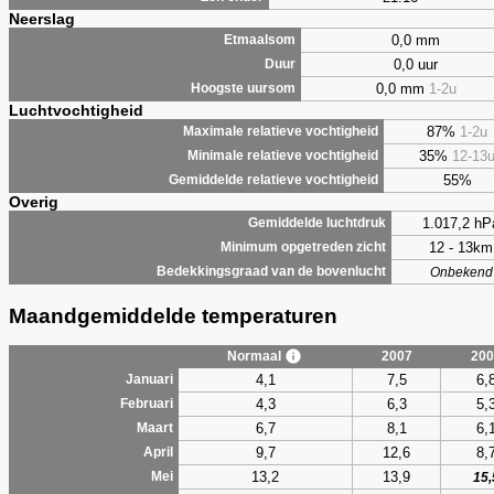
Neerslag
0,0 mm
Etmaalsom
0,0 uur
Duur
0,0 mm
1-2u
Hoogste uursom
Luchtvochtigheid
87%
1-2u
Maximale relatieve vochtigheid
35%
12-13
Minimale relatieve vochtigheid
55%
Gemiddelde relatieve vochtigheid
Overig
1.017,2 hP
Gemiddelde luchtdruk
12 - 13km
Minimum opgetreden zicht
Bedekkingsgraad van de bovenlucht
Onbekend
Maandgemiddelde temperaturen
Normaal
2007
200
4,1
7,5
6,
Januari
4,3
6,3
5,
Februari
6,7
8,1
6,
Maart
9,7
12,6
8,
April
13,2
13,9
Mei
15,