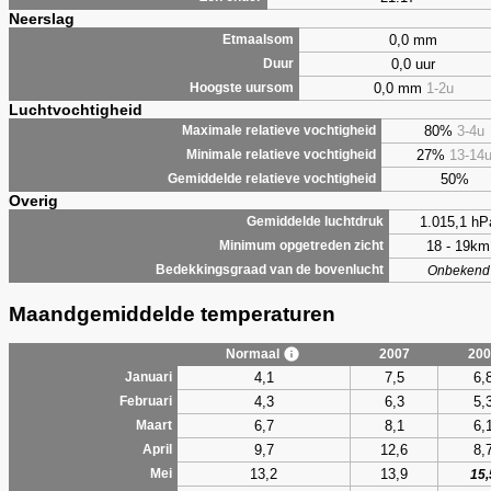
Neerslag
0,0 mm
Etmaalsom
0,0 uur
Duur
0,0 mm
1-2u
Hoogste uursom
Luchtvochtigheid
80%
3-4u
Maximale relatieve vochtigheid
27%
13-14
Minimale relatieve vochtigheid
50%
Gemiddelde relatieve vochtigheid
Overig
1.015,1 hP
Gemiddelde luchtdruk
18 - 19km
Minimum opgetreden zicht
Bedekkingsgraad van de bovenlucht
Onbekend
Maandgemiddelde temperaturen
Normaal
2007
200
4,1
7,5
6,
Januari
4,3
6,3
5,
Februari
6,7
8,1
6,
Maart
9,7
12,6
8,
April
13,2
13,9
Mei
15,