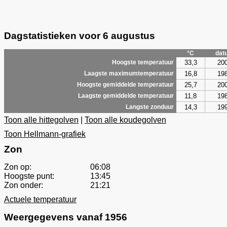
Dagstatistieken voor 6 augustus
°C
dat
33,3
20
Hoogste temperatuur
16,8
19
Laagste maximumtemperatuur
25,7
20
Hoogste gemiddelde temperatuur
11,8
19
Laagste gemiddelde temperatuur
14,3
19
Langste zonduur
Toon alle hittegolven
|
Toon alle koudegolven
Toon Hellmann-grafiek
Zon
Zon op:
06:08
Hoogste punt:
13:45
Zon onder:
21:21
Actuele temperatuur
Weergegevens vanaf 1956