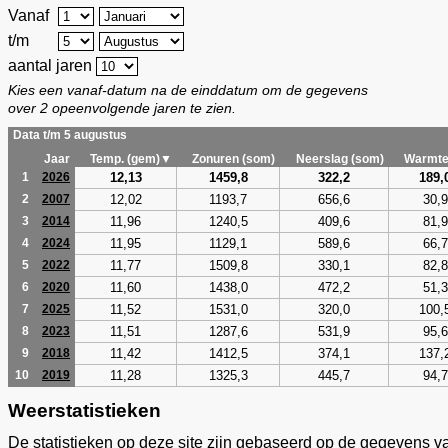
Vanaf
t/m
aantal jaren
Kies een vanaf-datum na de einddatum om de gegevens
over 2 opeenvolgende jaren te zien.
Data t/m 5 augustus
Jaar
Temp. (gem)▼
Zonuren (som)
Neerslag (som)
Warmte
12,13
1459,8
322,2
189,
1
2026
12,02
1193,7
656,6
30,9
2
2007
11,96
1240,5
409,6
81,9
3
2014
11,95
1129,1
589,6
66,7
4
2024
11,77
1509,8
330,1
82,8
5
2022
11,60
1438,0
472,2
51,3
6
2020
11,52
1531,0
320,0
100,
7
2025
11,51
1287,6
531,9
95,6
8
2023
11,42
1412,5
374,1
137,
9
2018
11,28
1325,3
445,7
94,7
10
2019
Weerstatistieken
De statistieken op deze site zijn gebaseerd op de gegevens v