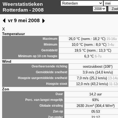
Weerstatistieken
Rotterdam - 2008
vr 9 mei 2008
X
Temperatuur
26,0 °C (norm.: 18,2 °C)
15-16u
Maximum
10,0 °C (norm.: 8,0 °C)
3-4u
Minimum
19,5 °C (norm.: 13,3 °C)
Gemiddeld
6,3
°C
6-7u
Minimum op 10 cm hoogte
Wind
oostzuidoost (108°)
Overheersende richting
3,9 m/s (14,0 km/u)
Gemiddelde snelheid
7,0 m/s (25,2 km/u)
13-14
Hoogste uurgemiddelde snelheid
12,0 m/s (43,2 km/u)
11-12
Hoogste stoot
Zon
14,2 uur
Duur
93%
Perc. van langst mogelijk
2630 J/cm² (304,4 W/m²)
Globale straling
05:53
Zon op
21:17
Zon onder