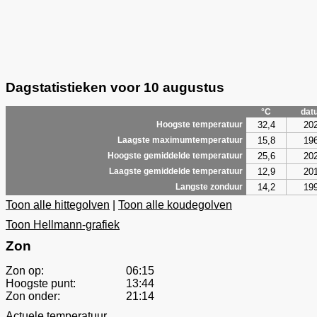
Dagstatistieken voor 10 augustus
°C
dat
32,4
20
Hoogste temperatuur
15,8
19
Laagste maximumtemperatuur
25,6
20
Hoogste gemiddelde temperatuur
12,9
20
Laagste gemiddelde temperatuur
14,2
19
Langste zonduur
Toon alle hittegolven
|
Toon alle koudegolven
Toon Hellmann-grafiek
Zon
Zon op:
06:15
Hoogste punt:
13:44
Zon onder:
21:14
Actuele temperatuur