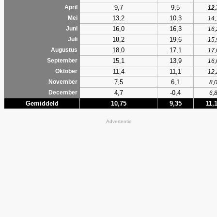
9,7
9,5
April
12,
13,2
10,3
Mei
14,
16,0
16,3
Juni
16,
18,2
19,6
Juli
15,
18,0
17,1
Augustus
17,
15,1
13,9
September
16,
11,4
11,1
Oktober
12,
7,5
6,1
November
8,
4,7
-0,4
December
6,
Gemiddeld
10,75
9,35
11,
Advertentie