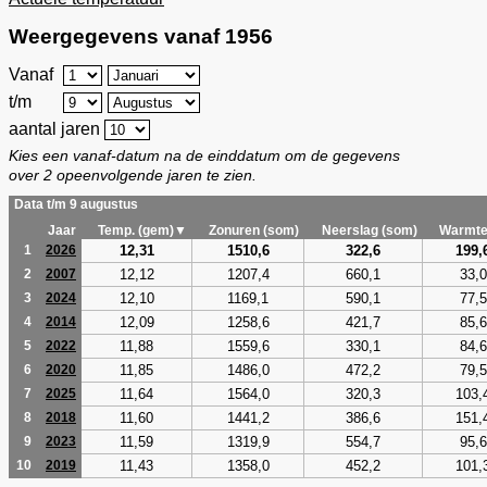
Weergegevens vanaf 1956
Vanaf
t/m
aantal jaren
Kies een vanaf-datum na de einddatum om de gegevens
over 2 opeenvolgende jaren te zien.
Data t/m 9 augustus
Jaar
Temp. (gem)▼
Zonuren (som)
Neerslag (som)
Warmte
12,31
1510,6
322,6
199,
1
2026
12,12
1207,4
660,1
33,0
2
2007
12,10
1169,1
590,1
77,5
3
2024
12,09
1258,6
421,7
85,6
4
2014
11,88
1559,6
330,1
84,6
5
2022
11,85
1486,0
472,2
79,5
6
2020
11,64
1564,0
320,3
103,
7
2025
11,60
1441,2
386,6
151,
8
2018
11,59
1319,9
554,7
95,6
9
2023
11,43
1358,0
452,2
101,
10
2019