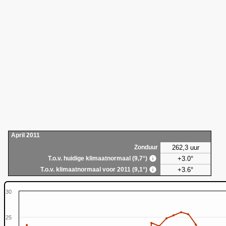
April 2011
262,3 uur
Zonduur
+3.0°
T.o.v. huidige klimaatnormaal (9,7°)
+3.6°
T.o.v. klimaatnormaal voor 2011 (9,1°)
30
25