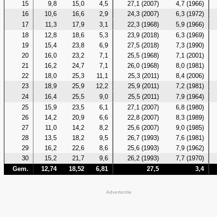
15
9,8
15,0
4,5
27,1 (2007)
4,7 (1966)
16
10,6
16,6
2,9
24,3 (2007)
6,3 (1972)
17
11,3
17,9
3,1
22,3 (1968)
5,9 (1966)
18
12,8
18,6
5,3
23,9 (2018)
6,3 (1969)
19
15,4
23,8
6,9
27,5 (2018)
7,3 (1990)
20
16,0
23,2
7,1
25,5 (1968)
7,1 (2001)
21
16,2
24,7
7,1
26,0 (1968)
8,0 (1981)
22
18,0
25,3
11,1
25,3 (2011)
8,4 (2006)
23
18,9
25,9
12,2
25,9 (2011)
7,2 (1981)
24
16,4
25,5
9,0
25,5 (2011)
7,9 (1964)
25
15,9
23,5
6,1
27,1 (2007)
6,8 (1980)
26
14,2
20,9
6,6
22,8 (2007)
8,3 (1989)
27
11,0
14,2
8,2
25,6 (2007)
9,0 (1985)
28
13,5
18,2
9,5
26,7 (1993)
7,6 (1981)
29
16,2
22,6
8,6
25,6 (1993)
7,9 (1962)
30
15,2
21,7
9,6
26,2 (1993)
7,7 (1970)
Gem.
12,74
18,52
6,81
27,5
3,4
Advertentie