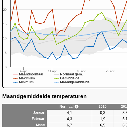
20
15
0
10
5
0
4 apr
11 apr
18 apr
25 apr
Maandnormaal
Normaal gem.
Maximum
Gemiddelde
Minimum
Maandgemiddelde
Maandgemiddelde temperaturen
Normaal
2010
201
4,1
0,3
3,
Januari
4,3
1,9
5,
Februari
6,7
6,5
6,
Maart