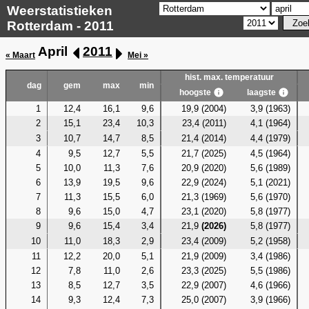
Weerstatistieken
Rotterdam - 2011
April
2011
« Maart
Mei »
hist. max. temperatuur
dag
gem
max
min
hoogste
laagste
1
12,4
16,1
9,6
19,9 (2004)
3,9 (1963)
2
15,1
23,4
10,3
23,4 (2011)
4,1 (1964)
3
10,7
14,7
8,5
21,4 (2014)
4,4 (1979)
4
9,5
12,7
5,5
21,7 (2025)
4,5 (1964)
5
10,0
11,3
7,6
20,9 (2020)
5,6 (1989)
6
13,9
19,5
9,6
22,9 (2024)
5,1 (2021)
7
11,3
15,5
6,0
21,3 (1969)
5,6 (1970)
8
9,6
15,0
4,7
23,1 (2020)
5,8 (1977)
9
9,6
15,4
3,4
21,9
(2026)
5,8 (1977)
10
11,0
18,3
2,9
23,4 (2009)
5,2 (1958)
11
12,2
20,0
5,1
21,9 (2009)
3,4 (1986)
12
7,8
11,0
2,6
23,3 (2025)
5,5 (1986)
13
8,5
12,7
3,5
22,9 (2007)
4,6 (1966)
14
9,3
12,4
7,3
25,0 (2007)
3,9 (1966)