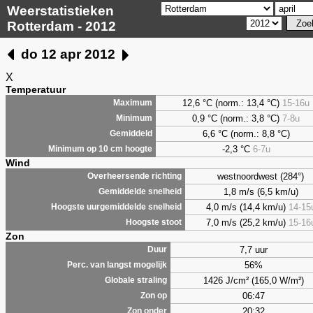
Weerstatistieken
Rotterdam - 2012
do 12 apr 2012
X
Temperatuur
12,6 °C (norm.: 13,4 °C)
15-16u
Maximum
0,9
°C (norm.: 3,8 °C)
7-8u
Minimum
6,6
°C (norm.: 8,8 °C)
Gemiddeld
-2,3 °C
6-7u
Minimum op 10 cm hoogte
Wind
westnoordwest (284°)
Overheersende richting
1,8 m/s (6,5 km/u)
Gemiddelde snelheid
4,0 m/s (14,4 km/u)
14-15
Hoogste uurgemiddelde snelheid
7,0 m/s (25,2 km/u)
15-16
Hoogste stoot
Zon
7,7 uur
Duur
56%
Perc. van langst mogelijk
1426 J/cm² (165,0 W/m²)
Globale straling
06:47
Zon op
20:32
Zon onder