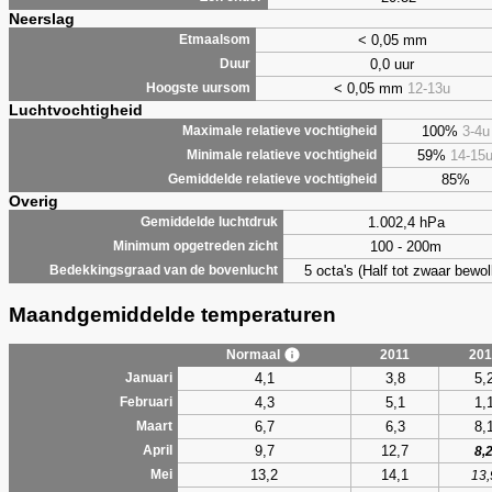
Neerslag
< 0,05 mm
Etmaalsom
0,0 uur
Duur
< 0,05 mm
12-13u
Hoogste uursom
Luchtvochtigheid
100%
3-4u
Maximale relatieve vochtigheid
59%
14-15
Minimale relatieve vochtigheid
85%
Gemiddelde relatieve vochtigheid
Overig
1.002,4 hPa
Gemiddelde luchtdruk
100 - 200m
Minimum opgetreden zicht
5 octa's (Half tot zwaar bewol
Bedekkingsgraad van de bovenlucht
Maandgemiddelde temperaturen
Normaal
2011
201
4,1
3,8
5,
Januari
4,3
5,1
1,
Februari
6,7
6,3
8,
Maart
9,7
12,7
April
8,
13,2
14,1
Mei
13,