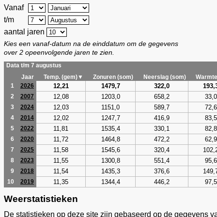
Vanaf
t/m
aantal jaren
Kies een vanaf-datum na de einddatum om de gegevens
over 2 opeenvolgende jaren te zien.
Data t/m 7 augustus
Jaar
Temp. (gem)▼
Zonuren (som)
Neerslag (som)
Warmte
12,21
1479,7
322,0
193,
1
2026
12,08
1203,0
658,2
33,0
2
2007
12,03
1151,0
589,7
72,6
3
2024
12,02
1247,7
416,9
83,5
4
2014
11,81
1535,4
330,1
82,8
5
2022
11,72
1464,8
472,2
62,9
6
2020
11,58
1545,6
320,4
102,
7
2025
11,55
1300,8
551,4
95,6
8
2023
11,54
1435,3
376,6
149,
9
2018
11,35
1344,4
446,2
97,5
10
2019
Weerstatistieken
De statistieken op deze site zijn gebaseerd op de gegevens v