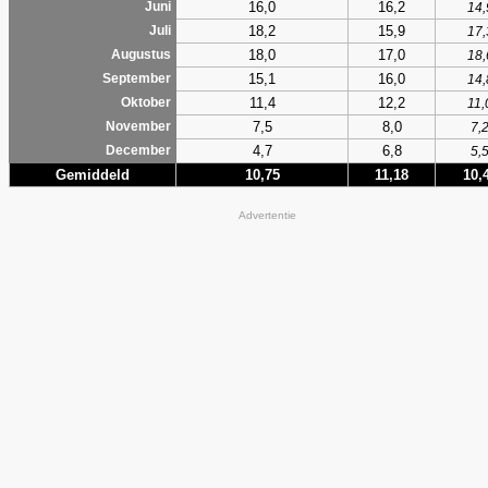
16,0
16,2
Juni
14,
18,2
15,9
Juli
17,
18,0
17,0
Augustus
18,
15,1
16,0
September
14,
11,4
12,2
Oktober
11,
7,5
8,0
November
7,
4,7
6,8
December
5,
Gemiddeld
10,75
11,18
10,
Advertentie