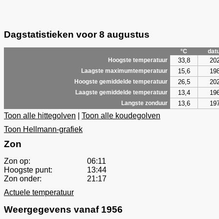
Dagstatistieken voor 8 augustus
°C
dat
33,8
20
Hoogste temperatuur
15,6
19
Laagste maximumtemperatuur
26,5
20
Hoogste gemiddelde temperatuur
13,4
19
Laagste gemiddelde temperatuur
13,6
19
Langste zonduur
Toon alle hittegolven
|
Toon alle koudegolven
Toon Hellmann-grafiek
Zon
Zon op:
06:11
Hoogste punt:
13:44
Zon onder:
21:17
Actuele temperatuur
Weergegevens vanaf 1956