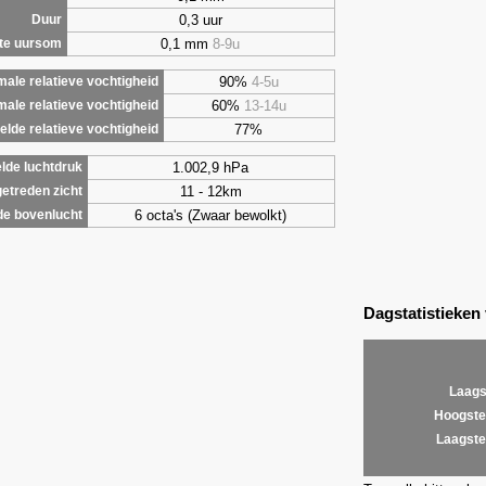
0,3 uur
Duur
0,1 mm
8-9u
te uursom
90%
4-5u
ale relatieve vochtigheid
60%
13-14u
male relatieve vochtigheid
77%
lde relatieve vochtigheid
1.002,9 hPa
lde luchtdruk
11 - 12km
etreden zicht
6 octa's (Zwaar bewolkt)
de bovenlucht
Dagstatistieken
Laags
Hoogste
Laagste