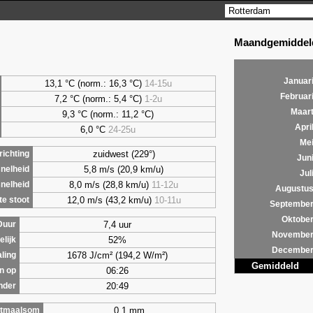
Maandgemiddeld
Januar
13,1 °C (norm.: 16,3 °C)
14-15u
Februar
7,2
°C (norm.: 5,4 °C)
1-2u
Maar
9,3
°C (norm.: 11,2 °C)
Apri
6,0
°C
24-25u
Me
zuidwest (229°)
ichting
Jun
5,8 m/s (20,9 km/u)
nelheid
Jul
8,0 m/s (28,8 km/u)
11-12u
nelheid
Augustu
12,0 m/s (43,2 km/u)
10-11u
e stoot
Septembe
Oktobe
7,4 uur
Duur
Novembe
52%
lijk
Decembe
1678 J/cm² (194,2 W/m²)
aling
Gemiddeld
06:26
n op
20:49
nder
0,1 mm
tmaalsom