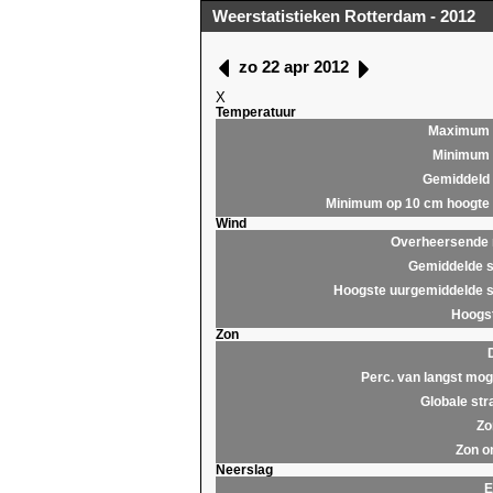
Weerstatistieken Rotterdam - 2012
zo 22 apr 2012
X
Temperatuur
Maximum
Minimum
Gemiddeld
Minimum op 10 cm hoogte
Wind
Overheersende r
Gemiddelde s
Hoogste uurgemiddelde s
Hoogst
Zon
Perc. van langst moge
Globale str
Zo
Zon o
Neerslag
E