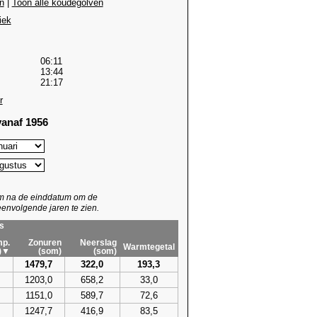
n
|
Toon alle koudegolven
iek
06:11
13:44
21:17
r
anaf 1956
um na de einddatum om de
envolgende jaren te zien.
s
p.
Zonuren
Neerslag
Warmtegetal
)▼
(som)
(som)
1479,7
322,0
193,3
1203,0
658,2
33,0
1151,0
589,7
72,6
1247,7
416,9
83,5