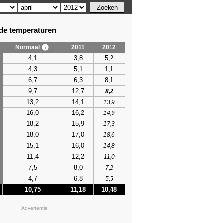
e temperaturen
Normaal
2011
2012
4,1
3,8
5,2
i
4,3
5,1
1,1
i
6,7
6,3
8,1
t
9,7
12,7
l
8,2
13,2
14,1
i
13,9
16,0
16,2
i
14,9
18,2
15,9
i
17,3
18,0
17,0
s
18,6
15,1
16,0
r
14,8
11,4
12,2
r
11,0
7,5
8,0
r
7,2
4,7
6,8
r
5,5
10,75
11,18
10,48
Advertentie