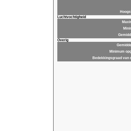
Hoogs
Luchtvochtigheid
Maxim
Mini
Gemidde
Overig
Gemidde
Minimum opg
Bedekkingsgraad van 