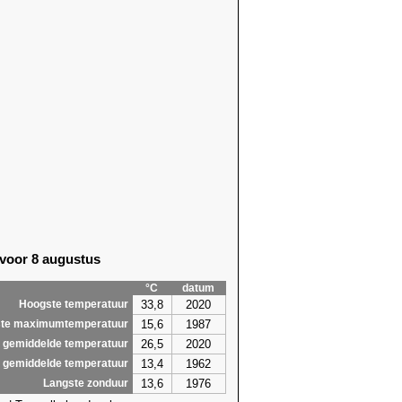
 voor 8 augustus
°C
datum
33,8
2020
Hoogste temperatuur
15,6
1987
te maximumtemperatuur
26,5
2020
 gemiddelde temperatuur
13,4
1962
 gemiddelde temperatuur
13,6
1976
Langste zonduur