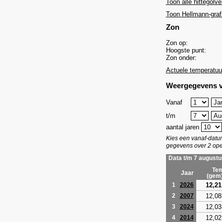
Toon alle hittegolve
Toon Hellmann-graf
Zon
Zon op:
Hoogste punt:
Zon onder:
Actuele temperatuu
Weergegevens v
Vanaf
t/m
aantal jaren
Kies een vanaf-dat
gegevens over 2 ope
Data t/m 7 augustu
Tem
Jaar
(gem
12,21
1
2026
12,08
2
2007
12,03
3
2024
12,02
4
2014