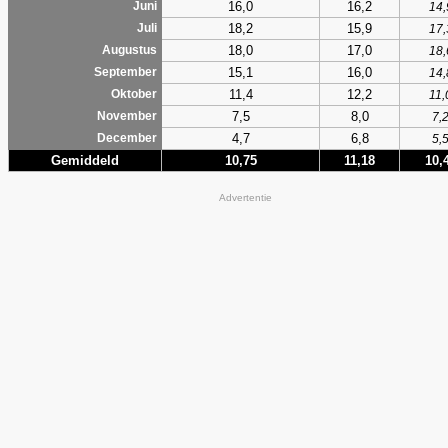
16,0
16,2
Juni
14,
18,2
15,9
Juli
17,
18,0
17,0
Augustus
18,
15,1
16,0
September
14,
11,4
12,2
Oktober
11,
7,5
8,0
November
7,
4,7
6,8
December
5,
Gemiddeld
10,75
11,18
10,
Advertentie