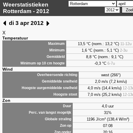
Weerstatistieken
Rotterdam - 2012
di 3 apr 2012
X
Temperatuur
13,5 °C (norm.: 13,2 °C)
11-12u
Maximum
1,6
°C (norm.: 5,1 °C)
2-3u
Minimum
8,8
°C (norm.: 9,1 °C)
Gemiddeld
-0,3 °C
6-7u
Minimum op 10 cm hoogte
Wind
west (266°)
Overheersende richting
2,0 m/s (7,2 km/u)
Gemiddelde snelheid
4,0 m/s (14,4 km/u)
12-13
Hoogste uurgemiddelde snelheid
7,0 m/s (25,2 km/u)
12-13
Hoogste stoot
Zon
4,0 uur
Duur
31%
Perc. van langst mogelijk
1196 J/cm² (138,4 W/m²)
Globale straling
07:08
Zon op
20:16
Zon onder