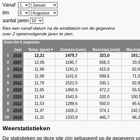
Vanaf
t/m
aantal jaren
Kies een vanaf-datum na de einddatum om de gegevens
over 2 opeenvolgende jaren te zien.
Data t/m 6 augustus
Jaar
Temp. (gem)▼
Zonuren (som)
Neerslag (som)
Warmte
12,21
1479,7
323,0
193,
1
2026
12,05
1196,7
658,3
33,0
2
2007
11,99
1241,0
415,9
82,6
3
2014
11,99
1141,6
589,6
71,0
4
2024
11,79
1522,5
330,1
82,8
5
2022
11,65
1450,9
472,2
55,6
6
2020
11,54
1542,5
320,0
100,
7
2025
11,53
1289,6
550,0
95,6
8
2023
11,47
1426,2
374,1
142,
9
2018
11,32
1333,9
445,7
96,2
10
2019
Weerstatistieken
De statistieken op deze site zijn gebaseerd op de gegevens v