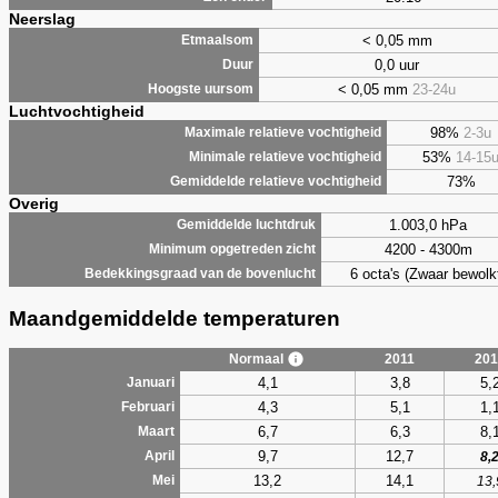
Neerslag
< 0,05 mm
Etmaalsom
0,0 uur
Duur
< 0,05 mm
23-24u
Hoogste uursom
Luchtvochtigheid
98%
2-3u
Maximale relatieve vochtigheid
53%
14-15
Minimale relatieve vochtigheid
73%
Gemiddelde relatieve vochtigheid
Overig
1.003,0 hPa
Gemiddelde luchtdruk
4200 - 4300m
Minimum opgetreden zicht
6 octa's (Zwaar bewolk
Bedekkingsgraad van de bovenlucht
Maandgemiddelde temperaturen
Normaal
2011
201
4,1
3,8
5,
Januari
4,3
5,1
1,
Februari
6,7
6,3
8,
Maart
9,7
12,7
April
8,
13,2
14,1
Mei
13,