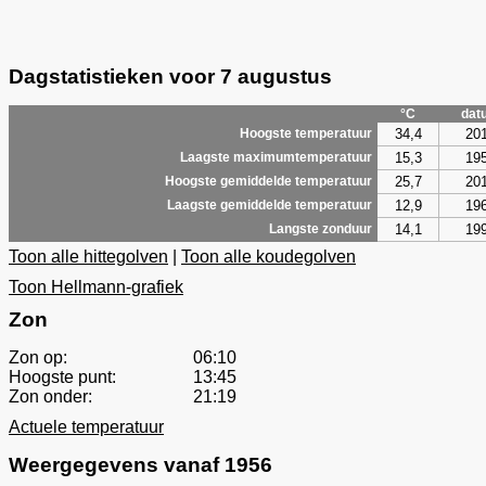
Dagstatistieken voor 7 augustus
°C
dat
34,4
20
Hoogste temperatuur
15,3
19
Laagste maximumtemperatuur
25,7
20
Hoogste gemiddelde temperatuur
12,9
19
Laagste gemiddelde temperatuur
14,1
19
Langste zonduur
Toon alle hittegolven
|
Toon alle koudegolven
Toon Hellmann-grafiek
Zon
Zon op:
06:10
Hoogste punt:
13:45
Zon onder:
21:19
Actuele temperatuur
Weergegevens vanaf 1956