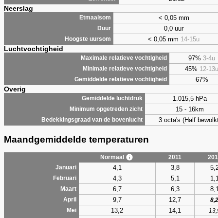
Neerslag
< 0,05 mm
Etmaalsom
0,0 uur
Duur
< 0,05 mm
14-15u
Hoogste uursom
Luchtvochtigheid
97%
3-4u
Maximale relatieve vochtigheid
45%
12-13
Minimale relatieve vochtigheid
67%
Gemiddelde relatieve vochtigheid
Overig
1.015,5 hPa
Gemiddelde luchtdruk
15 - 16km
Minimum opgetreden zicht
3 octa's (Half bewolkt
Bedekkingsgraad van de bovenlucht
Maandgemiddelde temperaturen
Normaal
2011
201
4,1
3,8
5,
Januari
4,3
5,1
1,
Februari
6,7
6,3
8,
Maart
9,7
12,7
April
8,
13,2
14,1
Mei
13,