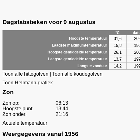
Dagstatistieken voor 9 augustus
°C
dat
31,6
20
Hoogste temperatuur
15,8
19
Laagste maximumtemperatuur
26,1
20
Hoogste gemiddelde temperatuur
13,7
19
Laagste gemiddelde temperatuur
14,2
19
Langste zonduur
Toon alle hittegolven
|
Toon alle koudegolven
Toon Hellmann-grafiek
Zon
Zon op:
06:13
Hoogste punt:
13:44
Zon onder:
21:16
Actuele temperatuur
Weergegevens vanaf 1956