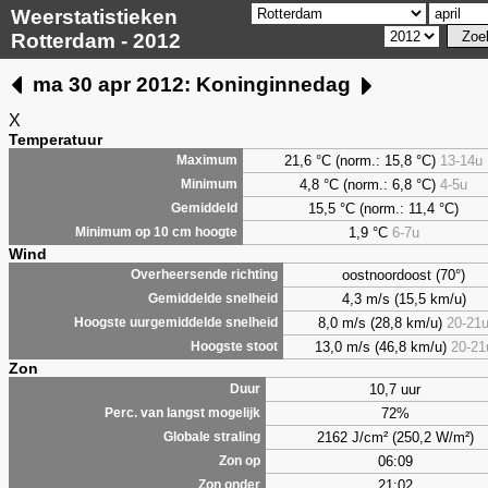
Weerstatistieken
Rotterdam - 2012
ma 30 apr 2012: Koninginnedag
X
Temperatuur
21,6 °C (norm.: 15,8 °C)
13-14u
Maximum
4,8
°C (norm.: 6,8 °C)
4-5u
Minimum
15,5 °C (norm.: 11,4 °C)
Gemiddeld
1,9
°C
6-7u
Minimum op 10 cm hoogte
Wind
oostnoordoost (70°)
Overheersende richting
4,3 m/s (15,5 km/u)
Gemiddelde snelheid
8,0 m/s (28,8 km/u)
20-21
Hoogste uurgemiddelde snelheid
13,0 m/s (46,8 km/u)
20-21
Hoogste stoot
Zon
10,7 uur
Duur
72%
Perc. van langst mogelijk
2162 J/cm² (250,2 W/m²)
Globale straling
06:09
Zon op
21:02
Zon onder