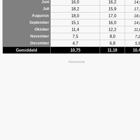
16,0
16,2
Juni
14,
18,2
15,9
Juli
17,
18,0
17,0
Augustus
18,
15,1
16,0
September
14,
11,4
12,2
Oktober
11,
7,5
8,0
November
7,
4,7
6,8
December
5,
Gemiddeld
10,75
11,18
10,
Advertentie