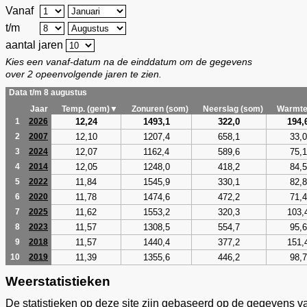
Vanaf
t/m
aantal jaren
Kies een vanaf-datum na de einddatum om de gegevens
over 2 opeenvolgende jaren te zien.
Data t/m 8 augustus
Jaar
Temp. (gem)▼
Zonuren (som)
Neerslag (som)
Warmte
12,24
1493,1
322,0
194,
1
2026
12,10
1207,4
658,1
33,0
2
2007
12,07
1162,4
589,6
75,1
3
2024
12,05
1248,0
418,2
84,5
4
2014
11,84
1545,9
330,1
82,8
5
2022
11,78
1474,6
472,2
71,4
6
2020
11,62
1553,2
320,3
103,
7
2025
11,57
1308,5
554,7
95,6
8
2023
11,57
1440,4
377,2
151,
9
2018
11,39
1355,6
446,2
98,7
10
2019
Weerstatistieken
De statistieken op deze site zijn gebaseerd op de gegevens v