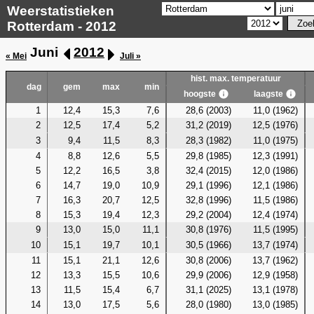
Weerstatistieken
Rotterdam - 2012
Juni
2012
« Mei
Juli »
hist. max. temperatuur
dag
gem
max
min
hoogste
laagste
1
12,4
15,3
7,6
28,6 (2003)
11,0 (1962)
2
12,5
17,4
5,2
31,2 (2019)
12,5 (1976)
3
9,4
11,5
8,3
28,3 (1982)
11,0 (1975)
4
8,8
12,6
5,5
29,8 (1985)
12,3 (1991)
5
12,2
16,5
3,8
32,4 (2015)
12,0 (1986)
6
14,7
19,0
10,9
29,1 (1996)
12,1 (1986)
7
16,3
20,7
12,5
32,8 (1996)
11,5 (1986)
8
15,3
19,4
12,3
29,2 (2004)
12,4 (1974)
9
13,0
15,0
11,1
30,8 (1976)
11,5 (1995)
10
15,1
19,7
10,1
30,5 (1966)
13,7 (1974)
11
15,1
21,1
12,6
30,8 (2006)
13,7 (1962)
12
13,3
15,5
10,6
29,9 (2006)
12,9 (1958)
13
11,5
15,4
6,7
31,1 (2025)
13,1 (1978)
14
13,0
17,5
5,6
28,0 (1980)
13,0 (1985)