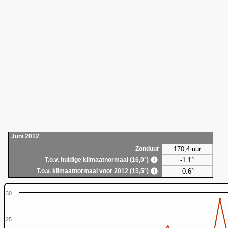
Juni 2012
170,4 uur
Zonduur
-1.1°
T.o.v. huidige klimaatnormaal (16,0°)
-0.6°
T.o.v. klimaatnormaal voor 2012 (15,5°)
30
25