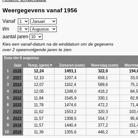
Weergegevens vanaf 1956
Vanaf
t/m
aantal jaren
Kies een vanaf-datum na de einddatum om de gegevens
over 2 opeenvolgende jaren te zien.
Data t/m 8 augustus
Jaar
Temp. (gem)▼
Zonuren (som)
Neerslag (som)
Warmte
12,24
1493,1
322,0
194,
1
2026
12,10
1207,4
658,1
33,0
2
2007
12,07
1162,4
589,6
75,1
3
2024
12,05
1248,0
418,2
84,5
4
2014
11,84
1545,9
330,1
82,8
5
2022
11,78
1474,6
472,2
71,4
6
2020
11,62
1553,2
320,3
103,
7
2025
11,57
1308,5
554,7
95,6
8
2023
11,57
1440,4
377,2
151,
9
2018
11,39
1355,6
446,2
98,7
10
2019