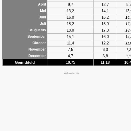
9,7
12,7
8,
April
13,2
14,1
13,
Mei
16,0
16,2
Juni
14,
18,2
15,9
Juli
17,
18,0
17,0
Augustus
18,
15,1
16,0
September
14,
11,4
12,2
Oktober
11,
7,5
8,0
November
7,
4,7
6,8
December
5,
Gemiddeld
10,75
11,18
10,
Advertentie