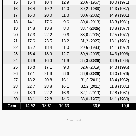
15
15,4
18,4
12,9
28,6 (1957)
10,0 (1971)
16
16,4
19,2
14,0
30,2 (1986)
14,3 (1987)
17
16,0
20,0
11,8
30,6 (2002)
14,9 (1981)
18
14,1
17,6
9,6
30,0 (2013)
13,3 (1981)
19
14,8
19,8
8,0
33,7
(2026)
13,8 (1977)
20
17,3
22,2
9,6
33,0 (2005)
12,5 (1977)
21
17,6
23,5
13,2
31,2 (2025)
13,1 (1981)
22
15,2
18,4
11,0
29,6 (1983)
14,1 (1972)
23
15,4
18,9
12,7
30,9 (2005)
14,3 (1996)
24
13,9
16,3
11,9
35,3
(2026)
13,9 (1984)
25
13,8
17,1
9,3
32,6 (2019)
14,3 (1996)
26
17,1
21,8
8,6
36,6
(2026)
13,0 (1978)
27
18,2
20,8
16,1
31,5 (2011)
13,4 (1962)
28
22,7
28,8
16,1
32,2 (2011)
11,8 (1981)
29
18,9
22,2
16,6
32,1 (2019)
12,8 (1981)
30
18,1
22,8
14,6
33,0 (1957)
14,1 (1960)
Gem.
14,92
18,81
10,63
36,6
10,0
Advertentie