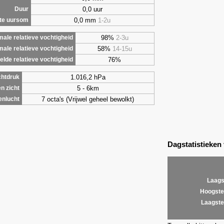
0,0 uur
Duur
0,0 mm
1-2u
te uursom
98%
2-3u
ale relatieve vochtigheid
58%
14-15u
male relatieve vochtigheid
76%
lde relatieve vochtigheid
1.016,2 hPa
chtdruk
5 - 6km
n zicht
7 octa's (Vrijwel geheel bewolkt)
enlucht
Dagstatistieken
Laags
Hoogste
Laagste