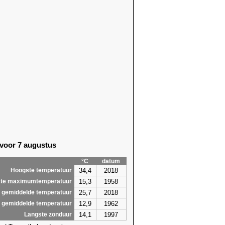
 voor 7 augustus
°C
datum
34,4
2018
Hoogste temperatuur
15,3
1958
te maximumtemperatuur
25,7
2018
 gemiddelde temperatuur
12,9
1962
 gemiddelde temperatuur
14,1
1997
Langste zonduur