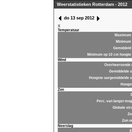
Weerstatistieken Rotterdam - 2012
do 13 sep 2012
X
Temperatuur
Maximum
Minimum
Gemiddeld
Minimum op 10 cm hoogte
Wind
Overheersende r
Gemiddelde s
Hoogste uurgemiddelde s
Hoogst
Zon
Perc. van langst moge
Globale str
Zo
Zon o
Neerslag
E