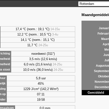
Maandgemiddeld
Januar
17,4 °C (norm.: 19,1 °C)
14-15u
Februar
12,2 °C (norm.: 10,5 °C)
3-4u
Maar
14,1 °C (norm.: 15,1 °C)
Apri
11,7 °C
24-25u
Me
noordwest (311°)
ichting
Jun
3,5 m/s (12,6 km/u)
nelheid
Jul
6,0 m/s (21,6 km/u)
24-25u
nelheid
Augustu
10,0 m/s (36,0 km/u)
24-25u
e stoot
Septembe
Oktobe
5,8 uur
Duur
Novembe
45%
lijk
Decembe
1229 J/cm² (142,2 W/m²)
aling
Gemiddeld
07:11
n op
19:58
nder
0,0 mm
tmaalsom