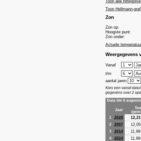
Toon alle hittegolve
Toon Hellmann-graf
Zon
Zon op:
Hoogste punt:
Zon onder:
Actuele temperatuu
Weergegevens v
Vanaf
t/m
aantal jaren
Kies een vanaf-dat
gegevens over 2 ope
Data t/m 6 augustu
Tem
Jaar
(gem
12,21
1
2026
12,05
2
2007
11,99
3
2014
11,99
4
2024