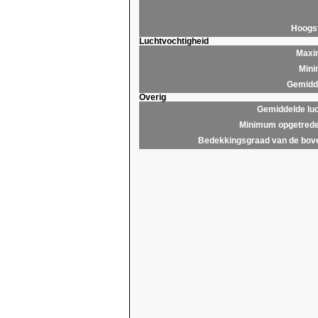
Hoogs
Luchtvochtigheid
Maxim
Mini
Gemidde
Overig
Gemiddelde lu
Minimum opgetrede
Bedekkingsgraad van de bov