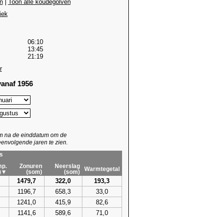
n
|
Toon alle koudegolven
iek
06:10
13:45
21:19
r
anaf 1956
um na de einddatum om de
envolgende jaren te zien.
s
p.
Zonuren
Neerslag
Warmtegetal
)▼
(som)
(som)
1479,7
322,0
193,3
1196,7
658,3
33,0
1241,0
415,9
82,6
1141,6
589,6
71,0