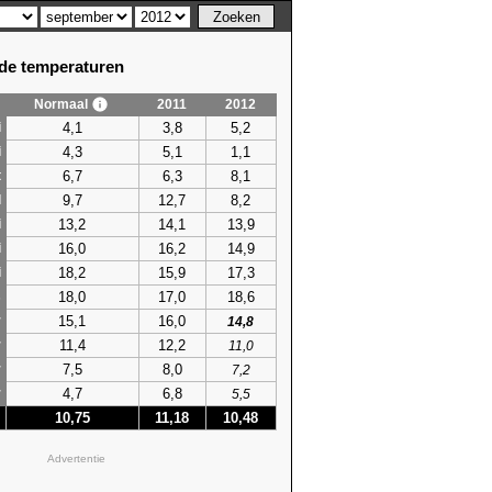
e temperaturen
Normaal
2011
2012
4,1
3,8
5,2
i
4,3
5,1
1,1
i
6,7
6,3
8,1
t
9,7
12,7
8,2
l
13,2
14,1
13,9
i
16,0
16,2
14,9
i
18,2
15,9
17,3
i
18,0
17,0
18,6
s
15,1
16,0
r
14,8
11,4
12,2
r
11,0
7,5
8,0
r
7,2
4,7
6,8
r
5,5
10,75
11,18
10,48
Advertentie