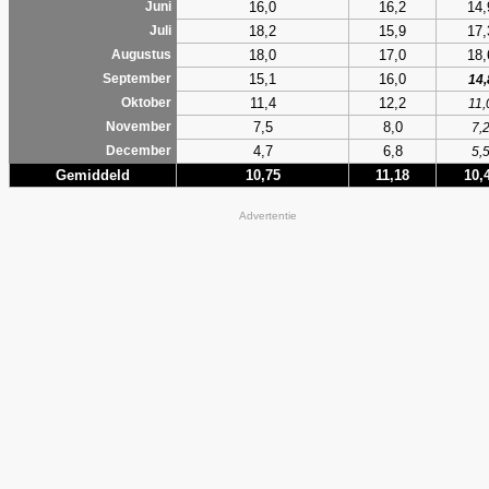
16,0
16,2
14,
Juni
18,2
15,9
17,
Juli
18,0
17,0
18,
Augustus
15,1
16,0
September
14,
11,4
12,2
Oktober
11,
7,5
8,0
November
7,
4,7
6,8
December
5,
Gemiddeld
10,75
11,18
10,
Advertentie