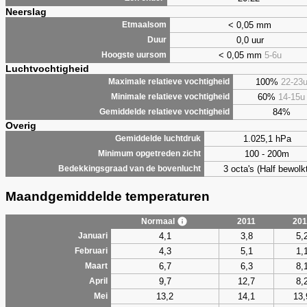
Neerslag
< 0,05 mm
Etmaalsom
0,0 uur
Duur
< 0,05 mm
5-6u
Hoogste uursom
Luchtvochtigheid
100%
22-23
Maximale relatieve vochtigheid
60%
14-15u
Minimale relatieve vochtigheid
84%
Gemiddelde relatieve vochtigheid
Overig
1.025,1 hPa
Gemiddelde luchtdruk
100 - 200m
Minimum opgetreden zicht
3 octa's (Half bewolkt
Bedekkingsgraad van de bovenlucht
Maandgemiddelde temperaturen
Normaal
2011
201
4,1
3,8
5,
Januari
4,3
5,1
1,
Februari
6,7
6,3
8,
Maart
9,7
12,7
8,
April
13,2
14,1
13,
Mei