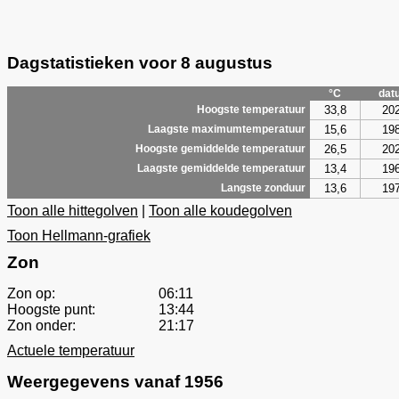
Dagstatistieken voor 8 augustus
°C
dat
33,8
20
Hoogste temperatuur
15,6
19
Laagste maximumtemperatuur
26,5
20
Hoogste gemiddelde temperatuur
13,4
19
Laagste gemiddelde temperatuur
13,6
19
Langste zonduur
Toon alle hittegolven
|
Toon alle koudegolven
Toon Hellmann-grafiek
Zon
Zon op:
06:11
Hoogste punt:
13:44
Zon onder:
21:17
Actuele temperatuur
Weergegevens vanaf 1956