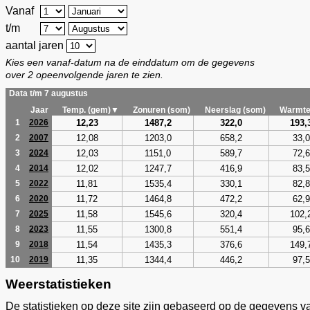
Vanaf
t/m
aantal jaren
Kies een vanaf-datum na de einddatum om de gegevens
over 2 opeenvolgende jaren te zien.
Data t/m 7 augustus
Jaar
Temp. (gem)▼
Zonuren (som)
Neerslag (som)
Warmte
12,23
1487,2
322,0
193,
1
2026
12,08
1203,0
658,2
33,0
2
2007
12,03
1151,0
589,7
72,6
3
2024
12,02
1247,7
416,9
83,5
4
2014
11,81
1535,4
330,1
82,8
5
2022
11,72
1464,8
472,2
62,9
6
2020
11,58
1545,6
320,4
102,
7
2025
11,55
1300,8
551,4
95,6
8
2023
11,54
1435,3
376,6
149,
9
2018
11,35
1344,4
446,2
97,5
10
2019
Weerstatistieken
De statistieken op deze site zijn gebaseerd op de gegevens v