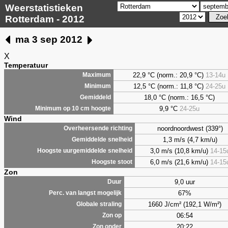
Weerstatistieken
Rotterdam - 2012
ma 3 sep 2012
X
Temperatuur
22,9 °C (norm.: 20,9 °C)
13-14u
Maximum
12,5 °C (norm.: 11,8 °C)
24-25u
Minimum
18,0 °C (norm.: 16,5 °C)
Gemiddeld
9,9
°C
24-25u
Minimum op 10 cm hoogte
Wind
noordnoordwest (339°)
Overheersende richting
1,3 m/s (4,7 km/u)
Gemiddelde snelheid
3,0 m/s (10,8 km/u)
14-15
Hoogste uurgemiddelde snelheid
6,0 m/s (21,6 km/u)
14-15
Hoogste stoot
Zon
9,0 uur
Duur
67%
Perc. van langst mogelijk
1660 J/cm² (192,1 W/m²)
Globale straling
06:54
Zon op
20:22
Zon onder