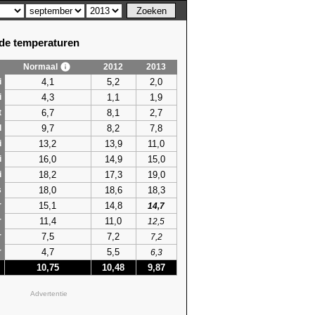
e temperaturen
Normaal
2012
2013
4,1
5,2
2,0
i
4,3
1,1
1,9
i
6,7
8,1
2,7
t
9,7
8,2
7,8
l
13,2
13,9
11,0
i
16,0
14,9
15,0
i
18,2
17,3
19,0
i
18,0
18,6
18,3
s
15,1
14,8
r
14,7
11,4
11,0
r
12,5
7,5
7,2
r
7,2
4,7
5,5
r
6,3
10,75
10,48
9,87
Advertentie