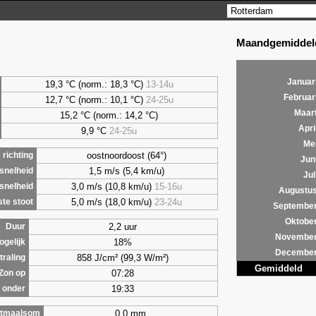
Maandgemiddeld
Januar
19,3 °C (norm.: 18,3 °C)
13-14u
Februar
12,7 °C (norm.: 10,1 °C)
24-25u
Maar
15,2 °C (norm.: 14,2 °C)
Apri
9,9
°C
24-25u
Me
oostnoordoost (64°)
richting
Jun
1,5 m/s (5,4 km/u)
snelheid
Jul
3,0 m/s (10,8 km/u)
15-16u
snelheid
Augustu
5,0 m/s (18,0 km/u)
23-24u
te stoot
Septembe
Oktobe
2,2 uur
Duur
Novembe
18%
ogelijk
Decembe
858 J/cm² (99,3 W/m²)
traling
Gemiddeld
07:28
Zon op
19:33
 onder
0,0 mm
tmaalsom