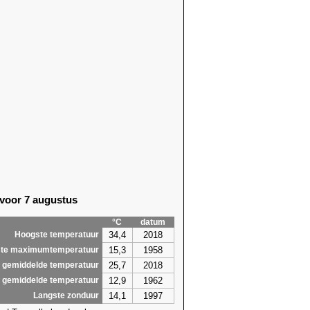
 voor 7 augustus
°C
datum
34,4
2018
Hoogste temperatuur
15,3
1958
te maximumtemperatuur
25,7
2018
 gemiddelde temperatuur
12,9
1962
 gemiddelde temperatuur
14,1
1997
Langste zonduur