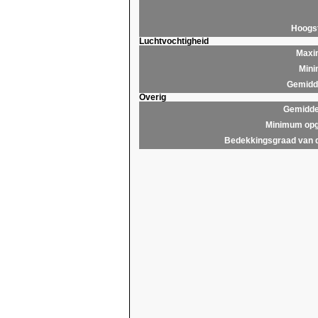
Hoogs
Luchtvochtigheid
Maxim
Mini
Gemidde
Overig
Gemidde
Minimum opg
Bedekkingsgraad van 