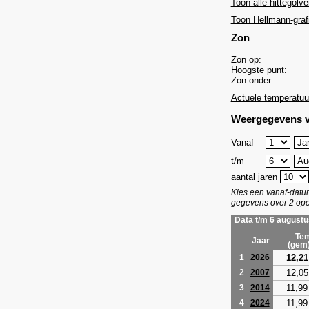
Toon alle hittegolve
Toon Hellmann-graf
Zon
Zon op:
Hoogste punt:
Zon onder:
Actuele temperatuu
Weergegevens v
Vanaf
t/m
aantal jaren
Kies een vanaf-dat
gegevens over 2 ope
Data t/m 6 augustu
Tem
Jaar
(gem
12,21
1
2026
12,05
2
2007
11,99
3
2014
11,99
4
2024