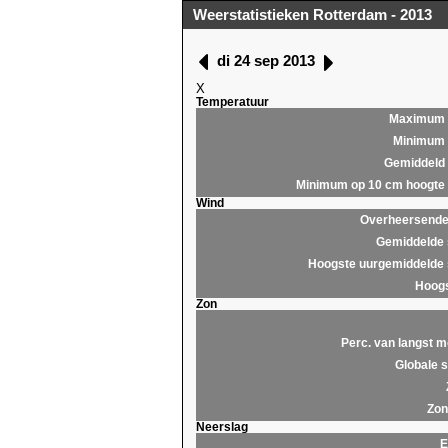
Weerstatistieken Rotterdam - 2013
di 24 sep 2013
X
Temperatuur
Maximum
Minimum
Gemiddeld
Minimum op 10 cm hoogte
Wind
Overheersende 
Gemiddelde 
Hoogste uurgemiddelde 
Hoogs
Zon
Perc. van langst m
Globale s
Zon
Neerslag
E