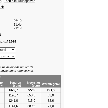
n
|
Toon alle koudegolven
iek
06:10
13:45
21:19
r
anaf 1956
um na de einddatum om de
envolgende jaren te zien.
s
p.
Zonuren
Neerslag
Warmtegetal
)▼
(som)
(som)
1479,7
322,0
193,3
1196,7
658,3
33,0
1241,0
415,9
82,6
1141,6
589,6
71,0