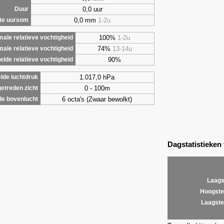
0,0 uur
Duur
0,0 mm
1-2u
te uursom
100%
1-2u
ale relatieve vochtigheid
74%
13-14u
male relatieve vochtigheid
90%
lde relatieve vochtigheid
1.017,0 hPa
lde luchtdruk
0 - 100m
etreden zicht
6 octa's (Zwaar bewolkt)
de bovenlucht
Dagstatistieken
Laags
Hoogste
Laagste