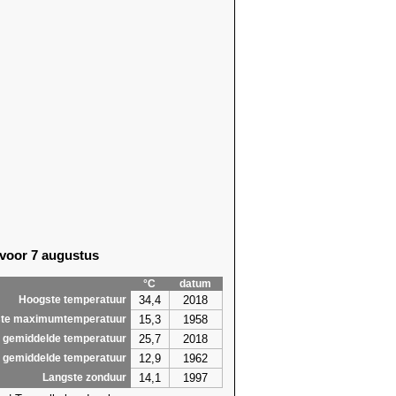
 voor 7 augustus
°C
datum
34,4
2018
Hoogste temperatuur
15,3
1958
te maximumtemperatuur
25,7
2018
 gemiddelde temperatuur
12,9
1962
 gemiddelde temperatuur
14,1
1997
Langste zonduur