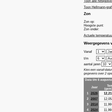
Toon alle hittegolve
Toon Hellmann-graf
Zon
Zon op:
Hoogste punt:
Zon onder:
Actuele temperatuu
Weergegevens v
Vanaf
t/m
aantal jaren
Kies een vanaf-dat
gegevens over 2 ope
Data t/m 6 augustu
Tem
Jaar
(gem
12,21
1
2026
12,05
2
2007
11,99
3
2014
11,99
4
2024