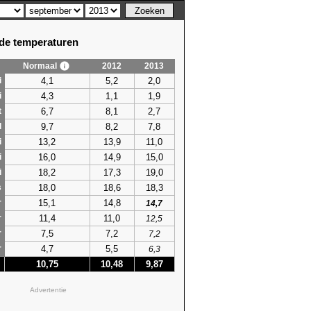
e temperaturen
Normaal
2012
2013
4,1
5,2
2,0
i
4,3
1,1
1,9
i
6,7
8,1
2,7
t
9,7
8,2
7,8
l
13,2
13,9
11,0
i
16,0
14,9
15,0
i
18,2
17,3
19,0
i
18,0
18,6
18,3
s
15,1
14,8
r
14,7
11,4
11,0
r
12,5
7,5
7,2
r
7,2
4,7
5,5
r
6,3
10,75
10,48
9,87
Advertentie