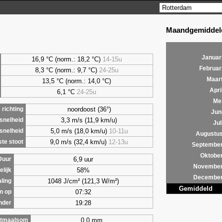
Maandgemiddeld
Januar
16,9 °C (norm.: 18,2 °C)
14-15u
Februar
8,3
°C (norm.: 9,7 °C)
24-25u
Maar
13,5 °C (norm.: 14,0 °C)
Apri
6,1
°C
24-25u
Me
noordoost (36°)
richting
Jun
3,3 m/s (11,9 km/u)
snelheid
Jul
5,0 m/s (18,0 km/u)
10-11u
snelheid
Augustu
9,0 m/s (32,4 km/u)
12-13u
te stoot
Septembe
Oktobe
6,9 uur
Duur
Novembe
58%
lijk
Decembe
1048 J/cm² (121,3 W/m²)
aling
Gemiddeld
07:32
n op
19:28
nder
0,0 mm
tmaalsom