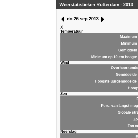
Weerstatistieken Rotterdam - 2013
do 26 sep 2013
X
Temperatuur
Maximum
Minimum
Gemiddeld
Minimum op 10 cm hoogte
Wind
Overheersende 
Gemiddelde 
Hoogste uurgemiddelde 
Hoogs
Zon
Perc. van langst moge
Globale str
Zo
Zon o
Neerslag
E