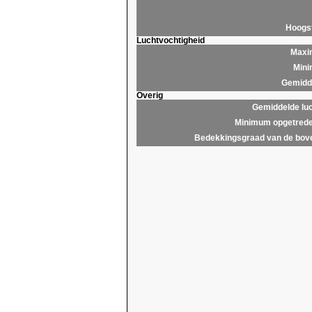
Hoogs
Luchtvochtigheid
Maxim
Mini
Gemidde
Overig
Gemiddelde lu
Minimum opgetrede
Bedekkingsgraad van de bov