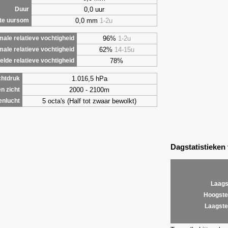
0,0 uur
Duur
0,0 mm
1-2u
te uursom
96%
1-2u
ale relatieve vochtigheid
62%
14-15u
male relatieve vochtigheid
78%
lde relatieve vochtigheid
1.016,5 hPa
chtdruk
2000 - 2100m
n zicht
5 octa's (Half tot zwaar bewolkt)
enlucht
Dagstatistieken
Laags
Hoogste
Laagste