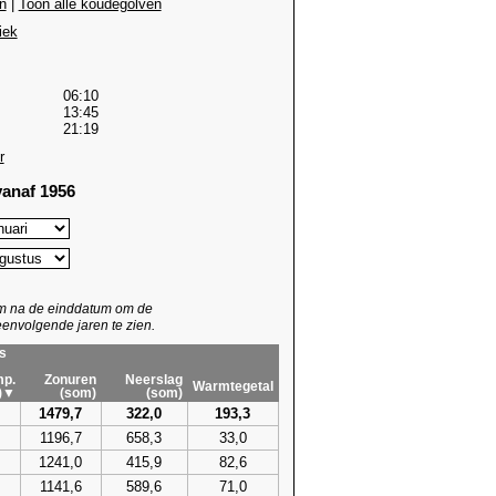
n
|
Toon alle koudegolven
iek
06:10
13:45
21:19
r
anaf 1956
um na de einddatum om de
envolgende jaren te zien.
s
p.
Zonuren
Neerslag
Warmtegetal
)▼
(som)
(som)
1479,7
322,0
193,3
1196,7
658,3
33,0
1241,0
415,9
82,6
1141,6
589,6
71,0