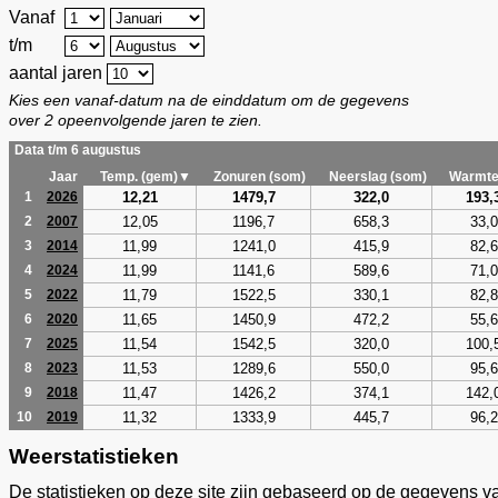
Vanaf
t/m
aantal jaren
Kies een vanaf-datum na de einddatum om de gegevens
over 2 opeenvolgende jaren te zien.
Data t/m 6 augustus
Jaar
Temp. (gem)▼
Zonuren (som)
Neerslag (som)
Warmte
12,21
1479,7
322,0
193,
1
2026
12,05
1196,7
658,3
33,0
2
2007
11,99
1241,0
415,9
82,6
3
2014
11,99
1141,6
589,6
71,0
4
2024
11,79
1522,5
330,1
82,8
5
2022
11,65
1450,9
472,2
55,6
6
2020
11,54
1542,5
320,0
100,
7
2025
11,53
1289,6
550,0
95,6
8
2023
11,47
1426,2
374,1
142,
9
2018
11,32
1333,9
445,7
96,2
10
2019
Weerstatistieken
De statistieken op deze site zijn gebaseerd op de gegevens v