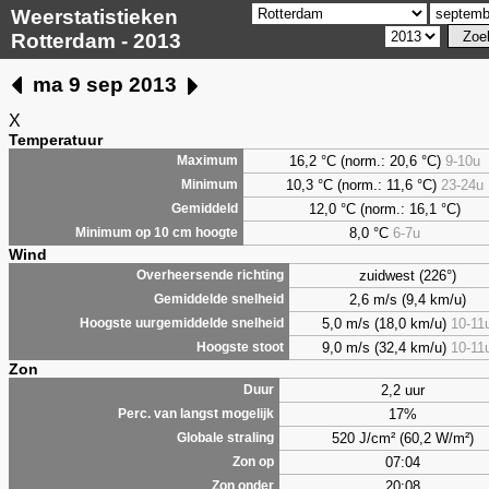
Weerstatistieken
Rotterdam - 2013
ma 9 sep 2013
X
Temperatuur
16,2 °C (norm.: 20,6 °C)
9-10u
Maximum
10,3 °C (norm.: 11,6 °C)
23-24u
Minimum
12,0 °C (norm.: 16,1 °C)
Gemiddeld
8,0
°C
6-7u
Minimum op 10 cm hoogte
Wind
zuidwest (226°)
Overheersende richting
2,6 m/s (9,4 km/u)
Gemiddelde snelheid
5,0 m/s (18,0 km/u)
10-11
Hoogste uurgemiddelde snelheid
9,0 m/s (32,4 km/u)
10-11
Hoogste stoot
Zon
2,2 uur
Duur
17%
Perc. van langst mogelijk
520 J/cm² (60,2 W/m²)
Globale straling
07:04
Zon op
20:08
Zon onder