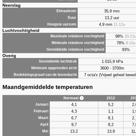
Neerslag
35,9 mm
Etmaalsom
13,2 uur
Duur
4,9 mm
11-12u
Hoogste uursom
Luchtvochtigheid
98%
20-21
Maximale relatieve vochtigheid
78%
9-10u
Minimale relatieve vochtigheid
93%
Gemiddelde relatieve vochtigheid
Overig
1.015,9 hPa
Gemiddelde luchtdruk
3600 - 3700m
Minimum opgetreden zicht
7 octa's (Vrijwel geheel bewol
Bedekkingsgraad van de bovenlucht
Maandgemiddelde temperaturen
Normaal
2012
20
4,1
5,2
2,
Januari
4,3
1,1
1,
Februari
6,7
8,1
2,
Maart
9,7
8,2
7,
April
13,2
13,9
11
Mei