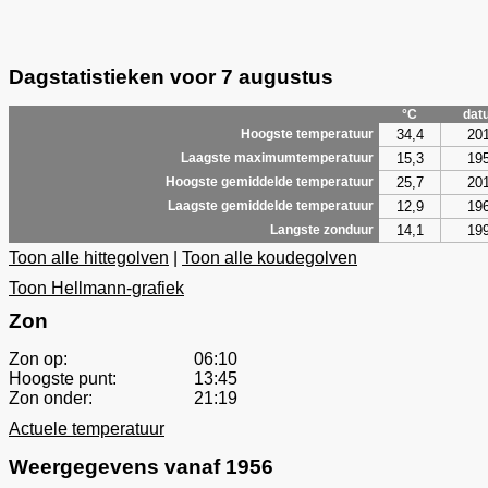
Dagstatistieken voor 7 augustus
°C
dat
34,4
20
Hoogste temperatuur
15,3
19
Laagste maximumtemperatuur
25,7
20
Hoogste gemiddelde temperatuur
12,9
19
Laagste gemiddelde temperatuur
14,1
19
Langste zonduur
Toon alle hittegolven
|
Toon alle koudegolven
Toon Hellmann-grafiek
Zon
Zon op:
06:10
Hoogste punt:
13:45
Zon onder:
21:19
Actuele temperatuur
Weergegevens vanaf 1956