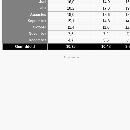
16,0
14,9
15
Juni
18,2
17,3
19
Juli
18,0
18,6
18
Augustus
15,1
14,8
September
14
11,4
11,0
Oktober
12
7,5
7,2
November
7,
4,7
5,5
December
6,
Gemiddeld
10,75
10,48
9,
Advertentie