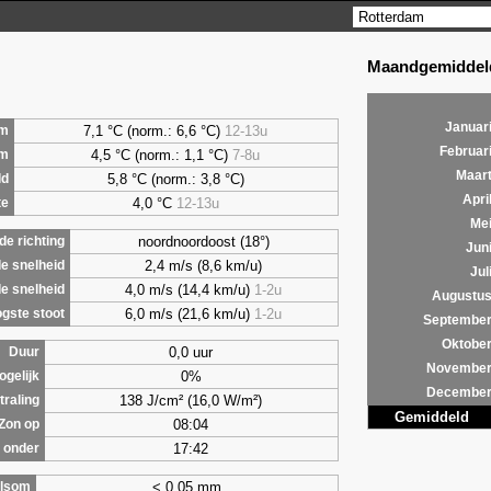
Maandgemiddeld
Januar
7,1 °C (norm.: 6,6 °C)
12-13u
m
Februar
4,5 °C (norm.: 1,1 °C)
7-8u
um
Maar
5,8 °C (norm.: 3,8 °C)
ld
Apri
4,0 °C
12-13u
te
Me
noordnoordoost (18°)
e richting
Jun
2,4 m/s (8,6 km/u)
e snelheid
Jul
4,0 m/s (14,4 km/u)
1-2u
e snelheid
Augustu
6,0 m/s (21,6 km/u)
1-2u
gste stoot
Septembe
Oktobe
0,0 uur
Duur
Novembe
0%
ogelijk
Decembe
138 J/cm² (16,0 W/m²)
traling
Gemiddeld
08:04
Zon op
17:42
 onder
< 0,05 mm
lsom