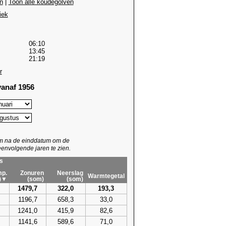
n
|
Toon alle koudegolven
iek
06:10
13:45
21:19
r
anaf 1956
um na de einddatum om de
envolgende jaren te zien.
s
p.
Zonuren
Neerslag
Warmtegetal
)▼
(som)
(som)
1479,7
322,0
193,3
1196,7
658,3
33,0
1241,0
415,9
82,6
1141,6
589,6
71,0