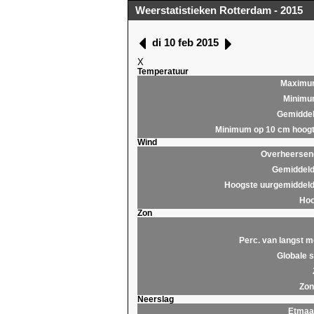
Weerstatistieken Rotterdam - 2015
di 10 feb 2015
X
Temperatuur
Maximu
Minim
Gemidde
Minimum op 10 cm hoog
Wind
Overheersend
Gemiddeld
Hoogste uurgemiddeld
Hoo
Zon
Perc. van langst m
Globale s
Zon
Neerslag
Etmaa