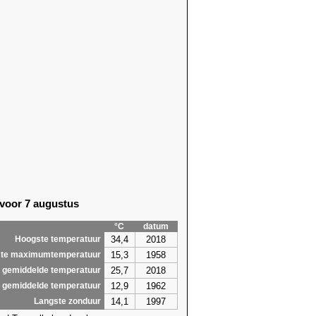
 voor 7 augustus
°C
datum
34,4
2018
Hoogste temperatuur
15,3
1958
te maximumtemperatuur
25,7
2018
 gemiddelde temperatuur
12,9
1962
 gemiddelde temperatuur
14,1
1997
Langste zonduur