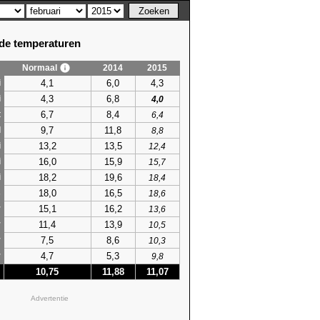
e temperaturen
Normaal
2014
2015
4,1
6,0
4,3
i
4,3
6,8
i
4,0
6,7
8,4
t
6,4
9,7
11,8
l
8,8
13,2
13,5
i
12,4
16,0
15,9
i
15,7
18,2
19,6
i
18,4
18,0
16,5
s
18,6
15,1
16,2
r
13,6
11,4
13,9
r
10,5
7,5
8,6
r
10,3
4,7
5,3
r
9,8
10,75
11,88
11,07
Advertentie