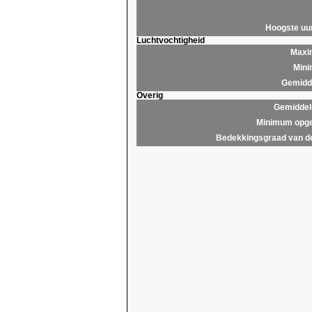
Hoogste u
Luchtvochtigheid
Maxim
Mini
Gemidde
Overig
Gemiddel
Minimum opge
Bedekkingsgraad van d