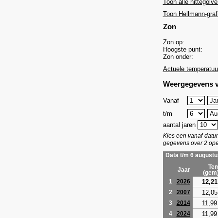
Toon alle hittegolve
Toon Hellmann-graf
Zon
Zon op:
Hoogste punt:
Zon onder:
Actuele temperatuu
Weergegevens v
Vanaf
t/m
aantal jaren
Kies een vanaf-dat
gegevens over 2 ope
Data t/m 6 augustu
Tem
Jaar
(gem
12,21
1
2026
12,05
2
2007
11,99
3
2014
11,99
4
2024