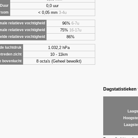
0,0 uur
Duur
< 0,05 mm
3-4u
ursom
96%
6-7u
ale relatieve vochtigheid
75%
16-17u
male relatieve vochtigheid
86%
lde relatieve vochtigheid
1.032,2 hPa
de luchtdruk
10 - 11km
treden zicht
8 octa's (Geheel bewolkt)
e bovenlucht
Dagstatistieken
Laags
Hoogste
Laagste