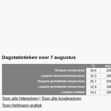
Dagstatistieken voor 7 augustus
°C
dat
34,4
20
Hoogste temperatuur
15,3
19
Laagste maximumtemperatuur
25,7
20
Hoogste gemiddelde temperatuur
12,9
19
Laagste gemiddelde temperatuur
14,1
19
Langste zonduur
Toon alle hittegolven
|
Toon alle koudegolven
Toon Hellmann-grafiek