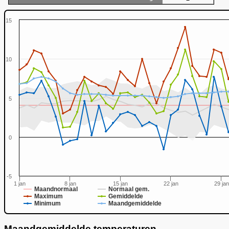
15
10
5
0
0
-5
1 jan
8 jan
15 jan
22 jan
29 jan
Maandnormaal
Normaal gem.
Maximum
Gemiddelde
Minimum
Maandgemiddelde
Maandgemiddelde temperaturen