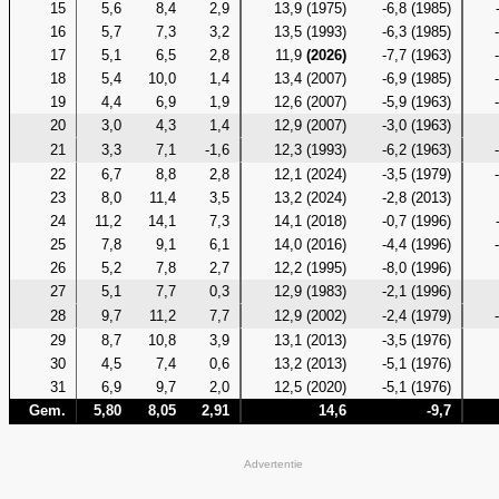
15
5,6
8,4
2,9
13,9 (1975)
-6,8 (1985)
16
5,7
7,3
3,2
13,5 (1993)
-6,3 (1985)
17
5,1
6,5
2,8
11,9
(2026)
-7,7 (1963)
18
5,4
10,0
1,4
13,4 (2007)
-6,9 (1985)
19
4,4
6,9
1,9
12,6 (2007)
-5,9 (1963)
20
3,0
4,3
1,4
12,9 (2007)
-3,0 (1963)
21
3,3
7,1
-1,6
12,3 (1993)
-6,2 (1963)
22
6,7
8,8
2,8
12,1 (2024)
-3,5 (1979)
23
8,0
11,4
3,5
13,2 (2024)
-2,8 (2013)
24
11,2
14,1
7,3
14,1 (2018)
-0,7 (1996)
25
7,8
9,1
6,1
14,0 (2016)
-4,4 (1996)
26
5,2
7,8
2,7
12,2 (1995)
-8,0 (1996)
27
5,1
7,7
0,3
12,9 (1983)
-2,1 (1996)
28
9,7
11,2
7,7
12,9 (2002)
-2,4 (1979)
29
8,7
10,8
3,9
13,1 (2013)
-3,5 (1976)
30
4,5
7,4
0,6
13,2 (2013)
-5,1 (1976)
31
6,9
9,7
2,0
12,5 (2020)
-5,1 (1976)
Gem.
5,80
8,05
2,91
14,6
-9,7
Advertentie