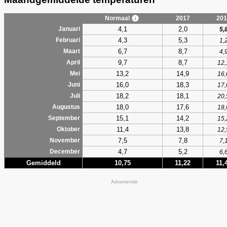
Normaal
2017
201
4,1
2,0
Januari
5,
4,3
5,3
Februari
1,
6,7
8,7
Maart
4,
9,7
8,7
April
12,
13,2
14,9
Mei
16,
16,0
18,3
Juni
17,
18,2
18,1
Juli
20,
18,0
17,6
Augustus
18,
15,1
14,2
September
15,
11,4
13,8
Oktober
12,
7,5
7,8
November
7,
4,7
5,2
December
6,
Gemiddeld
10,75
11,22
11,
Advertentie