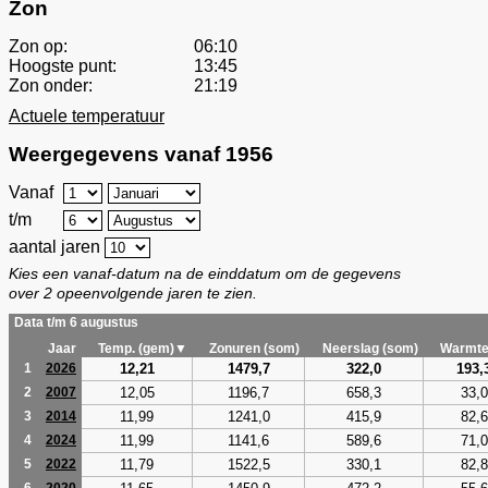
Zon
Zon op:
06:10
Hoogste punt:
13:45
Zon onder:
21:19
Actuele temperatuur
Weergegevens vanaf 1956
Vanaf
t/m
aantal jaren
Kies een vanaf-datum na de einddatum om de gegevens
over 2 opeenvolgende jaren te zien.
Data t/m 6 augustus
Jaar
Temp. (gem)▼
Zonuren (som)
Neerslag (som)
Warmte
12,21
1479,7
322,0
193,
1
2026
12,05
1196,7
658,3
33,0
2
2007
11,99
1241,0
415,9
82,6
3
2014
11,99
1141,6
589,6
71,0
4
2024
11,79
1522,5
330,1
82,8
5
2022