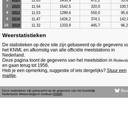
11,65
1450,9
472,2
55,6
6
2020
11,54
1542,5
320,0
100,
7
2025
11,53
1289,6
550,0
95,6
8
2023
11,47
1426,2
374,1
142,
9
2018
11,32
1333,9
445,7
96,2
10
2019
Weerstatistieken
De statistieken op deze site zijn gebaseerd op de gegevens v
het KNMI, en afkomstig van alle officiële meetstations in
Nederland.
Deze pagina toont de gegevens van het meetstation in
Rotter
en gaan terug tot 1956.
Heb je een opmerking, suggestie of iets dergelijks?
Stuur een
mailtje
.
Blu
Deze statistieken zijn gebaseerd op de gegevens van het Koninklijk
Nederlands Meteorologisch Instituut (
KNMI
).