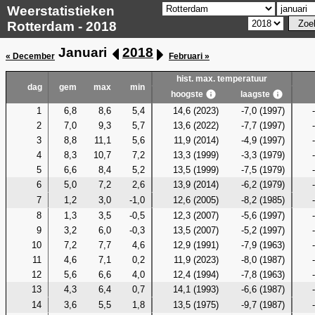
Weerstatistieken
Rotterdam - 2018
Januari
2018
« December
Februari »
hist. max. temperatuur
dag
gem
max
min
hoogste
laagste
1
6,8
8,6
5,4
14,6 (2023)
-7,0 (1997)
2
7,0
9,3
5,7
13,6 (2022)
-7,7 (1997)
3
8,8
11,1
5,6
11,9 (2014)
-4,9 (1997)
4
8,3
10,7
7,2
13,3 (1999)
-3,3 (1979)
5
6,6
8,4
5,2
13,5 (1999)
-7,5 (1979)
6
5,0
7,2
2,6
13,9 (2014)
-6,2 (1979)
7
1,2
3,0
-1,0
12,6 (2005)
-8,2 (1985)
8
1,3
3,5
-0,5
12,3 (2007)
-5,6 (1997)
9
3,2
6,0
-0,3
13,5 (2007)
-5,2 (1997)
10
7,2
7,7
4,6
12,9 (1991)
-7,9 (1963)
11
4,6
7,1
0,2
11,9 (2023)
-8,0 (1987)
12
5,6
6,6
4,0
12,4 (1994)
-7,8 (1963)
13
4,3
6,4
0,7
14,1 (1993)
-6,6 (1987)
14
3,6
5,5
1,8
13,5 (1975)
-9,7 (1987)