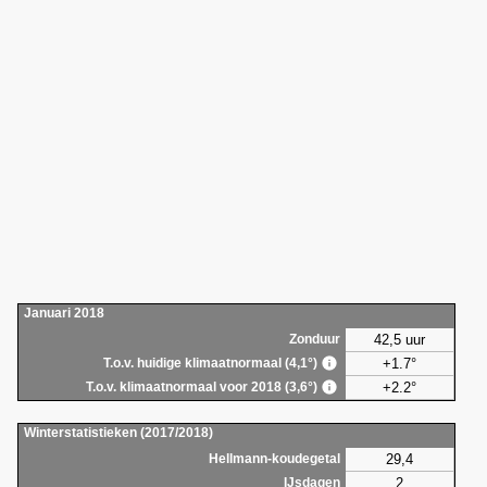
Januari 2018
42,5 uur
Zonduur
+1.7°
T.o.v. huidige klimaatnormaal (4,1°)
+2.2°
T.o.v. klimaatnormaal voor 2018 (3,6°)
Winterstatistieken (2017/2018)
29,4
Hellmann-koudegetal
2
IJsdagen