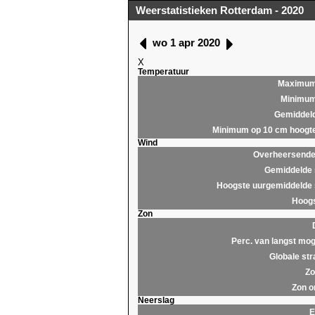
Weerstatistieken Rotterdam - 2020
wo 1 apr 2020
X
Temperatuur
Maximu
Minimu
Gemiddel
Minimum op 10 cm hoogt
Wind
Overheersende 
Gemiddelde 
Hoogste uurgemiddelde 
Hoogs
Zon
Perc. van langst mog
Globale str
Zo
Zon o
Neerslag
E