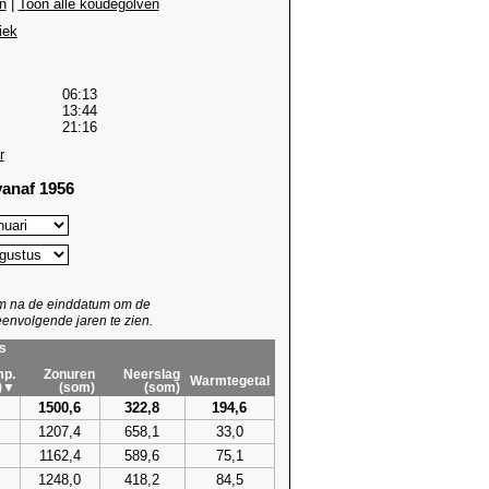
n
|
Toon alle koudegolven
iek
06:13
13:44
21:16
r
anaf 1956
um na de einddatum om de
envolgende jaren te zien.
s
p.
Zonuren
Neerslag
Warmtegetal
)▼
(som)
(som)
1500,6
322,8
194,6
1207,4
658,1
33,0
1162,4
589,6
75,1
1248,0
418,2
84,5