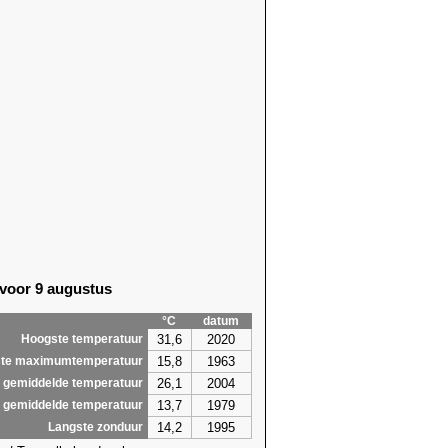
 voor 9 augustus
°C
datum
31,6
2020
Hoogste temperatuur
15,8
1963
te maximumtemperatuur
26,1
2004
 gemiddelde temperatuur
13,7
1979
 gemiddelde temperatuur
14,2
1995
Langste zonduur