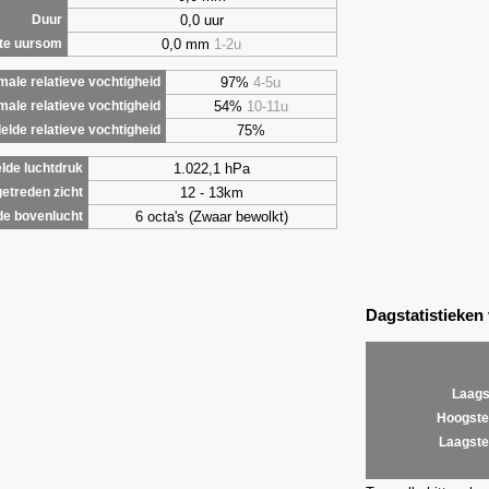
0,0 uur
Duur
0,0 mm
1-2u
te uursom
97%
4-5u
ale relatieve vochtigheid
54%
10-11u
male relatieve vochtigheid
75%
lde relatieve vochtigheid
1.022,1 hPa
lde luchtdruk
12 - 13km
etreden zicht
6 octa's (Zwaar bewolkt)
de bovenlucht
Dagstatistieken
Laags
Hoogste
Laagste