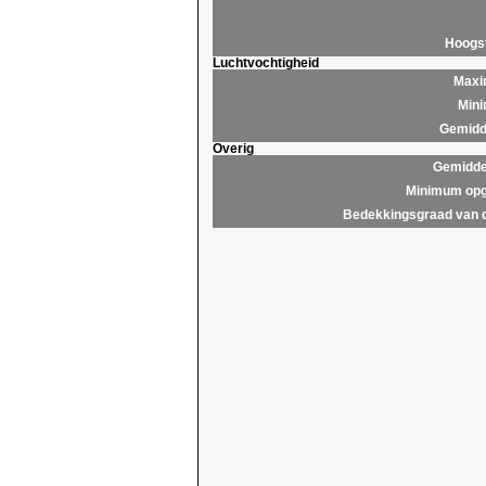
Hoogs
Luchtvochtigheid
Maxim
Mini
Gemidde
Overig
Gemidde
Minimum opg
Bedekkingsgraad van 