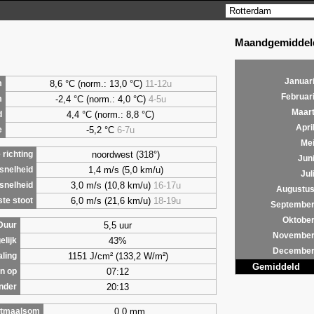
Maandgemiddeld
Januar
8,6
°C (norm.: 13,0 °C)
11-12u
m
Februar
-2,4 °C (norm.: 4,0 °C)
4-5u
m
Maar
4,4
°C (norm.: 8,8 °C)
d
Apri
-5,2 °C
6-7u
e
Me
noordwest (318°)
richting
Jun
1,4 m/s (5,0 km/u)
snelheid
Jul
3,0 m/s (10,8 km/u)
16-17u
snelheid
Augustu
6,0 m/s (21,6 km/u)
18-19u
te stoot
Septembe
Oktobe
5,5 uur
Duur
Novembe
43%
elijk
Decembe
1151 J/cm² (133,2 W/m²)
aling
Gemiddeld
07:12
n op
20:13
nder
0,0 mm
tmaalsom