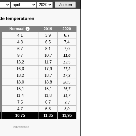
e temperaturen
Normaal
2019
2020
4,1
3,9
6,7
i
4,3
6,5
7,4
i
6,7
8,1
7,0
t
9,7
10,7
l
11,0
13,2
11,7
i
13,5
16,0
17,9
i
17,3
18,2
18,7
i
17,3
18,0
18,8
s
20,5
15,1
15,1
r
15,7
11,4
11,8
r
11,7
7,5
6,7
r
9,3
4,7
6,3
r
6,0
10,75
11,35
11,95
Advertentie