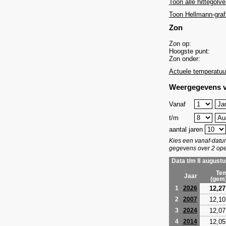
Toon alle hittegolve
Toon Hellmann-graf
Zon
Zon op:
Hoogste punt:
Zon onder:
Actuele temperatuu
Weergegevens v
Vanaf
t/m
aantal jaren
Kies een vanaf-dat
gegevens over 2 ope
Data t/m 8 augustu
Tem
Jaar
(gem
12,27
1
2026
12,10
2
2007
12,07
3
2024
12,05
4
2014