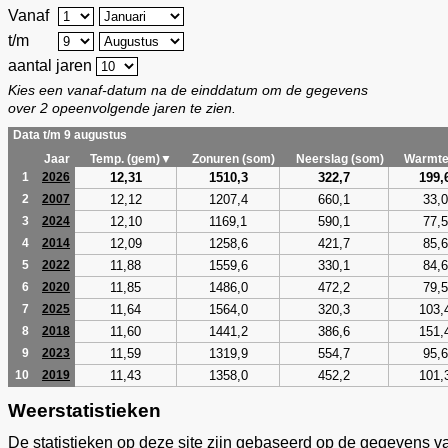
Vanaf
t/m
aantal jaren
Kies een vanaf-datum na de einddatum om de gegevens
over 2 opeenvolgende jaren te zien.
Data t/m 9 augustus
Jaar
Temp. (gem)▼
Zonuren (som)
Neerslag (som)
Warmte
12,31
1510,3
322,7
199,
1
2026
12,12
1207,4
660,1
33,0
2
2007
12,10
1169,1
590,1
77,5
3
2024
12,09
1258,6
421,7
85,6
4
2014
11,88
1559,6
330,1
84,6
5
2022
11,85
1486,0
472,2
79,5
6
2020
11,64
1564,0
320,3
103,
7
2025
11,60
1441,2
386,6
151,
8
2018
11,59
1319,9
554,7
95,6
9
2023
11,43
1358,0
452,2
101,
10
2019
Weerstatistieken
De statistieken op deze site zijn gebaseerd op de gegevens v