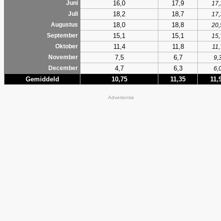
16,0
17,9
Juni
17,
18,2
18,7
Juli
17,
18,0
18,8
Augustus
20,
15,1
15,1
September
15,
11,4
11,8
Oktober
11,
7,5
6,7
November
9,
4,7
6,3
December
6,
Gemiddeld
10,75
11,35
11,
Advertentie