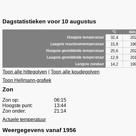
Dagstatistieken voor 10 augustus
°C
dat
32,4
20
Hoogste temperatuur
15,8
19
Laagste maximumtemperatuur
25,6
20
Hoogste gemiddelde temperatuur
12,9
20
Laagste gemiddelde temperatuur
14,2
19
Langste zonduur
Toon alle hittegolven
|
Toon alle koudegolven
Toon Hellmann-grafiek
Zon
Zon op:
06:15
Hoogste punt:
13:44
Zon onder:
21:14
Actuele temperatuur
Weergegevens vanaf 1956