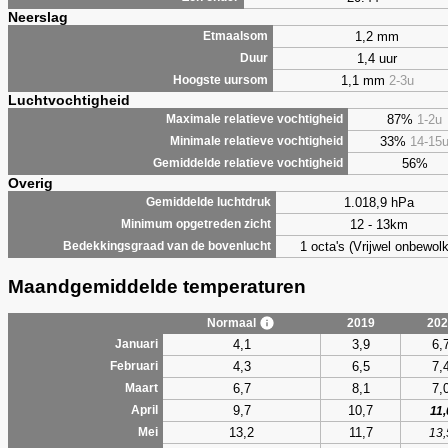
Neerslag
1,2 mm
Etmaalsom
1,4 uur
Duur
1,1 mm
2-3u
Hoogste uursom
Luchtvochtigheid
87%
1-2u
Maximale relatieve vochtigheid
33%
14-15
Minimale relatieve vochtigheid
56%
Gemiddelde relatieve vochtigheid
Overig
1.018,9 hPa
Gemiddelde luchtdruk
12 - 13km
Minimum opgetreden zicht
1 octa's (Vrijwel onbewolk
Bedekkingsgraad van de bovenlucht
Maandgemiddelde temperaturen
Normaal
2019
202
4,1
3,9
6,
Januari
4,3
6,5
7,
Februari
6,7
8,1
7,
Maart
9,7
10,7
April
11,
13,2
11,7
Mei
13,