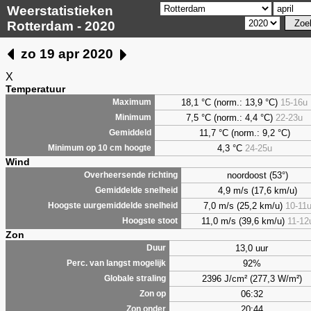
Weerstatistieken
Rotterdam - 2020
zo 19 apr 2020
X
Temperatuur
18,1 °C (norm.: 13,9 °C)
15-16u
Maximum
7,5
°C (norm.: 4,4 °C)
22-23u
Minimum
11,7 °C (norm.: 9,2 °C)
Gemiddeld
4,3
°C
24-25u
Minimum op 10 cm hoogte
Wind
noordoost (53°)
Overheersende richting
4,9 m/s (17,6 km/u)
Gemiddelde snelheid
7,0 m/s (25,2 km/u)
10-11
Hoogste uurgemiddelde snelheid
11,0 m/s (39,6 km/u)
11-12
Hoogste stoot
Zon
13,0 uur
Duur
92%
Perc. van langst mogelijk
2396 J/cm² (277,3 W/m²)
Globale straling
06:32
Zon op
20:44
Zon onder