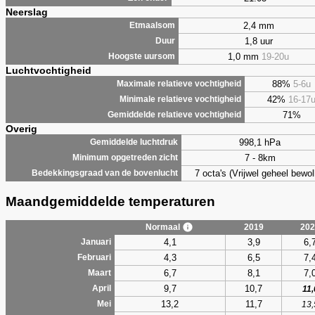
Neerslag
2,4 mm
Etmaalsom
1,8 uur
Duur
1,0 mm
19-20u
Hoogste uursom
Luchtvochtigheid
88%
5-6u
Maximale relatieve vochtigheid
42%
16-17
Minimale relatieve vochtigheid
71%
Gemiddelde relatieve vochtigheid
Overig
998,1 hPa
Gemiddelde luchtdruk
7 - 8km
Minimum opgetreden zicht
7 octa's (Vrijwel geheel bewol
Bedekkingsgraad van de bovenlucht
Maandgemiddelde temperaturen
Normaal
2019
202
4,1
3,9
6,
Januari
4,3
6,5
7,
Februari
6,7
8,1
7,
Maart
9,7
10,7
April
11,
13,2
11,7
Mei
13,