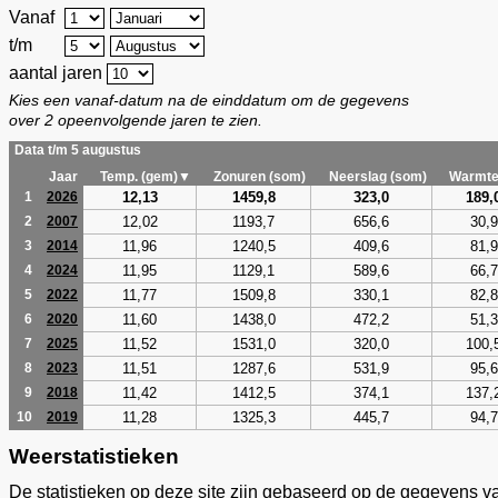
Vanaf
t/m
aantal jaren
Kies een vanaf-datum na de einddatum om de gegevens
over 2 opeenvolgende jaren te zien.
Data t/m 5 augustus
Jaar
Temp. (gem)▼
Zonuren (som)
Neerslag (som)
Warmte
12,13
1459,8
323,0
189,
1
2026
12,02
1193,7
656,6
30,9
2
2007
11,96
1240,5
409,6
81,9
3
2014
11,95
1129,1
589,6
66,7
4
2024
11,77
1509,8
330,1
82,8
5
2022
11,60
1438,0
472,2
51,3
6
2020
11,52
1531,0
320,0
100,
7
2025
11,51
1287,6
531,9
95,6
8
2023
11,42
1412,5
374,1
137,
9
2018
11,28
1325,3
445,7
94,7
10
2019
Weerstatistieken
De statistieken op deze site zijn gebaseerd op de gegevens v