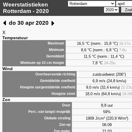
Weerstatistieken
Rotterdam - 2020
do 30 apr 2020
X
Temperatuur
16,5 °C (norm.: 15,8 °C)
16-17u
Maximum
8,6
°C (norm.: 6,8 °C)
7-8u
Minimum
11,5 °C (norm.: 11,4 °C)
Gemiddeld
7,8
°C
24-25u
Minimum op 10 cm hoogte
Wind
zuidzuidwest (206°)
Overheersende richting
6,9 m/s (24,8 km/u)
Gemiddelde snelheid
9,0 m/s (32,4 km/u)
22-23
Hoogste uurgemiddelde snelheid
18,0 m/s (64,8 km/u)
19-20
Hoogste stoot
Zon
8,8 uur
Duur
59%
Perc. van langst mogelijk
1909 J/cm² (220,9 W/m²)
Globale straling
06:09
Zon op
21:03
Zon onder