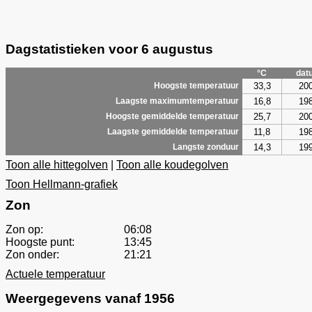
Dagstatistieken voor 6 augustus
°C
dat
33,3
20
Hoogste temperatuur
16,8
19
Laagste maximumtemperatuur
25,7
20
Hoogste gemiddelde temperatuur
11,8
19
Laagste gemiddelde temperatuur
14,3
19
Langste zonduur
Toon alle hittegolven
|
Toon alle koudegolven
Toon Hellmann-grafiek
Zon
Zon op:
06:08
Hoogste punt:
13:45
Zon onder:
21:21
Actuele temperatuur
Weergegevens vanaf 1956