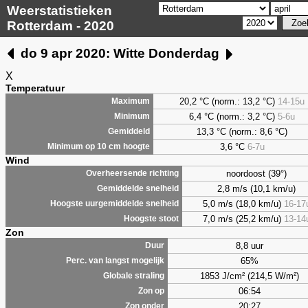
Weerstatistieken
Rotterdam - 2020
do 9 apr 2020: Witte Donderdag
X
Temperatuur
20,2 °C (norm.: 13,2 °C)
14-15u
Maximum
6,4
°C (norm.: 3,2 °C)
5-6u
Minimum
13,3 °C (norm.: 8,6 °C)
Gemiddeld
3,6
°C
6-7u
Minimum op 10 cm hoogte
Wind
noordoost (39°)
Overheersende richting
2,8 m/s (10,1 km/u)
Gemiddelde snelheid
5,0 m/s (18,0 km/u)
16-17
Hoogste uurgemiddelde snelheid
7,0 m/s (25,2 km/u)
13-14
Hoogste stoot
Zon
8,8 uur
Duur
65%
Perc. van langst mogelijk
1853 J/cm² (214,5 W/m²)
Globale straling
06:54
Zon op
20:27
Zon onder