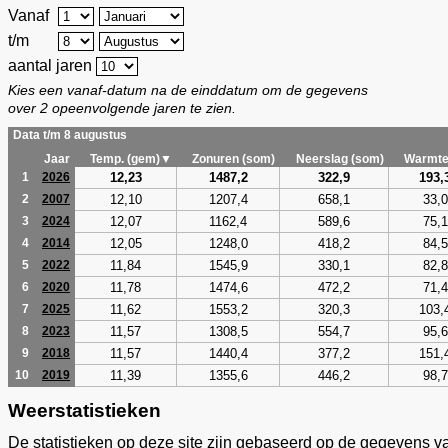
Vanaf
t/m
aantal jaren
Kies een vanaf-datum na de einddatum om de gegevens
over 2 opeenvolgende jaren te zien.
Data t/m 8 augustus
Jaar
Temp. (gem)▼
Zonuren (som)
Neerslag (som)
Warmte
12,23
1487,2
322,9
193,
1
2026
12,10
1207,4
658,1
33,0
2
2007
12,07
1162,4
589,6
75,1
3
2024
12,05
1248,0
418,2
84,5
4
2014
11,84
1545,9
330,1
82,8
5
2022
11,78
1474,6
472,2
71,4
6
2020
11,62
1553,2
320,3
103,
7
2025
11,57
1308,5
554,7
95,6
8
2023
11,57
1440,4
377,2
151,
9
2018
11,39
1355,6
446,2
98,7
10
2019
Weerstatistieken
De statistieken op deze site zijn gebaseerd op de gegevens v