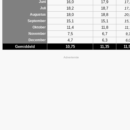
16,0
17,9
Juni
17,
18,2
18,7
Juli
17,
18,0
18,8
Augustus
20,
15,1
15,1
September
15,
11,4
11,8
Oktober
11,
7,5
6,7
November
9,
4,7
6,3
December
6,
Gemiddeld
10,75
11,35
11,
Advertentie