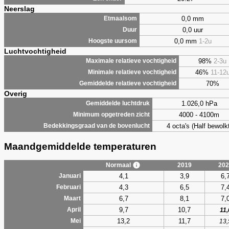
Neerslag
0,0 mm
Etmaalsom
0,0 uur
Duur
0,0 mm
1-2u
Hoogste uursom
Luchtvochtigheid
98%
2-3u
Maximale relatieve vochtigheid
46%
11-12
Minimale relatieve vochtigheid
70%
Gemiddelde relatieve vochtigheid
Overig
1.026,0 hPa
Gemiddelde luchtdruk
4000 - 4100m
Minimum opgetreden zicht
4 octa's (Half bewolkt
Bedekkingsgraad van de bovenlucht
Maandgemiddelde temperaturen
Normaal
2019
202
4,1
3,9
6,
Januari
4,3
6,5
7,
Februari
6,7
8,1
7,
Maart
9,7
10,7
April
11,
13,2
11,7
Mei
13,