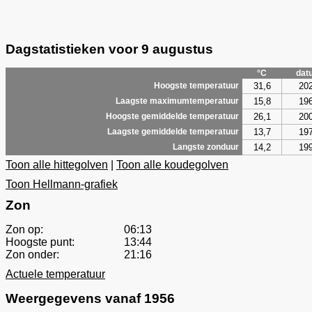
Dagstatistieken voor 9 augustus
°C
dat
31,6
20
Hoogste temperatuur
15,8
19
Laagste maximumtemperatuur
26,1
20
Hoogste gemiddelde temperatuur
13,7
19
Laagste gemiddelde temperatuur
14,2
19
Langste zonduur
Toon alle hittegolven
|
Toon alle koudegolven
Toon Hellmann-grafiek
Zon
Zon op:
06:13
Hoogste punt:
13:44
Zon onder:
21:16
Actuele temperatuur
Weergegevens vanaf 1956