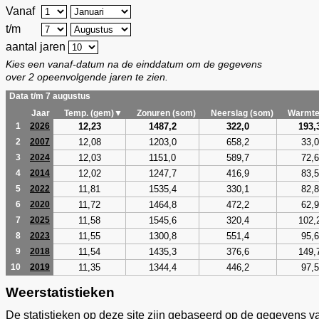
Vanaf
t/m
aantal jaren
Kies een vanaf-datum na de einddatum om de gegevens
over 2 opeenvolgende jaren te zien.
Data t/m 7 augustus
Jaar
Temp. (gem)▼
Zonuren (som)
Neerslag (som)
Warmte
12,23
1487,2
322,0
193,
1
2026
12,08
1203,0
658,2
33,0
2
2007
12,03
1151,0
589,7
72,6
3
2024
12,02
1247,7
416,9
83,5
4
2014
11,81
1535,4
330,1
82,8
5
2022
11,72
1464,8
472,2
62,9
6
2020
11,58
1545,6
320,4
102,
7
2025
11,55
1300,8
551,4
95,6
8
2023
11,54
1435,3
376,6
149,
9
2018
11,35
1344,4
446,2
97,5
10
2019
Weerstatistieken
De statistieken op deze site zijn gebaseerd op de gegevens v