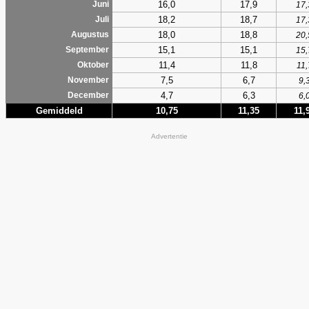
16,0
17,9
Juni
17,
18,2
18,7
Juli
17,
18,0
18,8
Augustus
20,
15,1
15,1
September
15,
11,4
11,8
Oktober
11,
7,5
6,7
November
9,
4,7
6,3
December
6,
Gemiddeld
10,75
11,35
11,
Advertentie