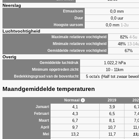
Neerslag
0,0 mm
Etmaalsom
0,0 uur
Duur
0,0 mm
1-2u
Hoogste uursom
Luchtvochtigheid
82%
4-5u
Maximale relatieve vochtigheid
48%
13-14
Minimale relatieve vochtigheid
67%
Gemiddelde relatieve vochtigheid
Overig
1.022,2 hPa
Gemiddelde luchtdruk
10 - 11km
Minimum opgetreden zicht
5 octa's (Half tot zwaar bewol
Bedekkingsgraad van de bovenlucht
Maandgemiddelde temperaturen
Normaal
2019
202
4,1
3,9
6,
Januari
4,3
6,5
7,
Februari
6,7
8,1
7,
Maart
9,7
10,7
11,
April
13,2
11,7
Mei
13,