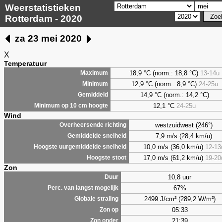
Weerstatistieken
Rotterdam - 2020
za 23 mei 2020
X
Temperatuur
18,9 °C (norm.: 18,8 °C)
13-14u
Maximum
12,9 °C (norm.: 8,9 °C)
24-25u
Minimum
14,9 °C (norm.: 14,2 °C)
Gemiddeld
12,1 °C
24-25u
Minimum op 10 cm hoogte
Wind
westzuidwest (246°)
Overheersende richting
7,9 m/s (28,4 km/u)
Gemiddelde snelheid
10,0 m/s (36,0 km/u)
12-13
Hoogste uurgemiddelde snelheid
17,0 m/s (61,2 km/u)
19-20
Hoogste stoot
Zon
10,8 uur
Duur
67%
Perc. van langst mogelijk
2499 J/cm² (289,2 W/m²)
Globale straling
05:33
Zon op
21:39
Zon onder