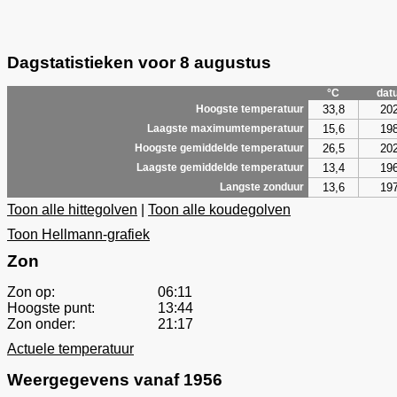
Dagstatistieken voor 8 augustus
°C
dat
33,8
20
Hoogste temperatuur
15,6
19
Laagste maximumtemperatuur
26,5
20
Hoogste gemiddelde temperatuur
13,4
19
Laagste gemiddelde temperatuur
13,6
19
Langste zonduur
Toon alle hittegolven
|
Toon alle koudegolven
Toon Hellmann-grafiek
Zon
Zon op:
06:11
Hoogste punt:
13:44
Zon onder:
21:17
Actuele temperatuur
Weergegevens vanaf 1956