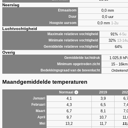
Neerslag
0,0 mm
Etmaalsom
0,0 uur
Duur
0,0 mm
1-2u
Hoogste uursom
Luchtvochtigheid
91%
4-5u
Maximale relatieve vochtigheid
32%
13-14
Minimale relatieve vochtigheid
64%
Gemiddelde relatieve vochtigheid
Overig
1.025,8 hP
Gemiddelde luchtdruk
15 - 16km
Minimum opgetreden zicht
Bedekkingsgraad van de bovenlucht
Onbekend
Maandgemiddelde temperaturen
Normaal
2019
202
4,1
3,9
6,
Januari
4,3
6,5
7,
Februari
6,7
8,1
7,
Maart
9,7
10,7
11,
April
13,2
11,7
Mei
13,