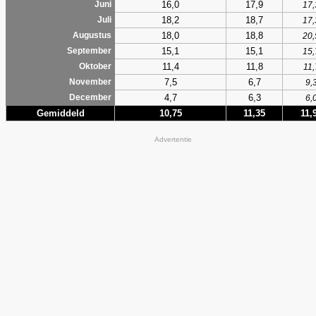
16,0
17,9
Juni
17,
18,2
18,7
Juli
17,
18,0
18,8
Augustus
20,
15,1
15,1
September
15,
11,4
11,8
Oktober
11,
7,5
6,7
November
9,
4,7
6,3
December
6,
Gemiddeld
10,75
11,35
11,
Advertentie