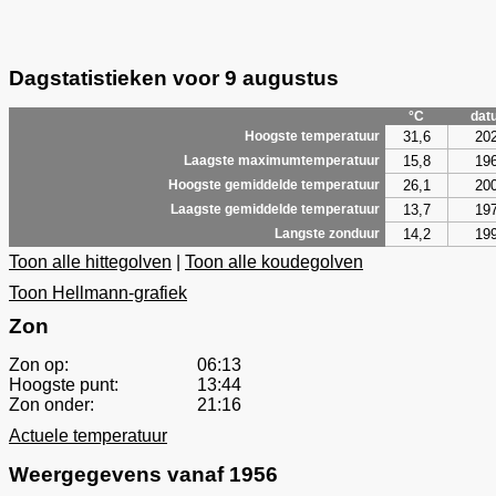
Dagstatistieken voor 9 augustus
°C
dat
31,6
20
Hoogste temperatuur
15,8
19
Laagste maximumtemperatuur
26,1
20
Hoogste gemiddelde temperatuur
13,7
19
Laagste gemiddelde temperatuur
14,2
19
Langste zonduur
Toon alle hittegolven
|
Toon alle koudegolven
Toon Hellmann-grafiek
Zon
Zon op:
06:13
Hoogste punt:
13:44
Zon onder:
21:16
Actuele temperatuur
Weergegevens vanaf 1956