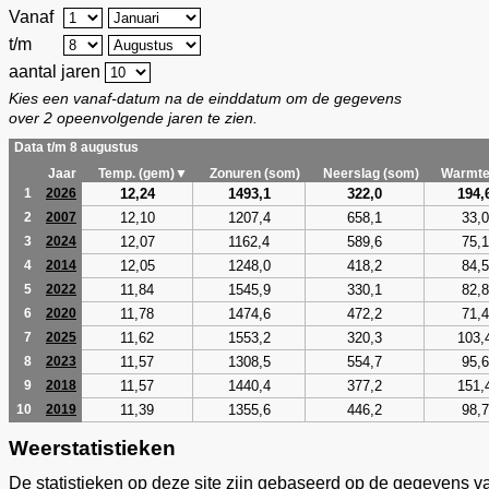
Vanaf
t/m
aantal jaren
Kies een vanaf-datum na de einddatum om de gegevens
over 2 opeenvolgende jaren te zien.
Data t/m 8 augustus
Jaar
Temp. (gem)▼
Zonuren (som)
Neerslag (som)
Warmte
12,24
1493,1
322,0
194,
1
2026
12,10
1207,4
658,1
33,0
2
2007
12,07
1162,4
589,6
75,1
3
2024
12,05
1248,0
418,2
84,5
4
2014
11,84
1545,9
330,1
82,8
5
2022
11,78
1474,6
472,2
71,4
6
2020
11,62
1553,2
320,3
103,
7
2025
11,57
1308,5
554,7
95,6
8
2023
11,57
1440,4
377,2
151,
9
2018
11,39
1355,6
446,2
98,7
10
2019
Weerstatistieken
De statistieken op deze site zijn gebaseerd op de gegevens v