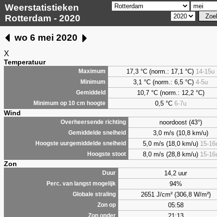
Weerstatistieken
Rotterdam - 2020
wo 6 mei 2020
X
Temperatuur
17,3 °C (norm.: 17,1 °C)
14-15u
Maximum
3,1
°C (norm.: 6,5 °C)
4-5u
Minimum
10,7 °C (norm.: 12,2 °C)
Gemiddeld
0,5
°C
6-7u
Minimum op 10 cm hoogte
Wind
noordoost (43°)
Overheersende richting
3,0 m/s (10,8 km/u)
Gemiddelde snelheid
5,0 m/s (18,0 km/u)
15-16
Hoogste uurgemiddelde snelheid
8,0 m/s (28,8 km/u)
15-16
Hoogste stoot
Zon
14,2 uur
Duur
94%
Perc. van langst mogelijk
2651 J/cm² (306,8 W/m²)
Globale straling
05:58
Zon op
21:13
Zon onder