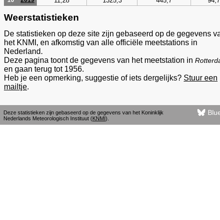
11,28
1325,3
445,7
94,7
10
2019
Weerstatistieken
De statistieken op deze site zijn gebaseerd op de gegevens v
het KNMI, en afkomstig van alle officiële meetstations in
Nederland.
Deze pagina toont de gegevens van het meetstation in
Rotter
en gaan terug tot 1956.
Heb je een opmerking, suggestie of iets dergelijks?
Stuur een
mailtje
.
Blu
Deze statistieken zijn gebaseerd op de gegevens van het Koninklijk
Nederlands Meteorologisch Instituut (
KNMI
).