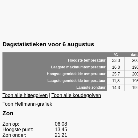
Dagstatistieken voor 6 augustus
°C
dat
33,3
20
Hoogste temperatuur
16,8
19
Laagste maximumtemperatuur
25,7
20
Hoogste gemiddelde temperatuur
11,8
19
Laagste gemiddelde temperatuur
14,3
19
Langste zonduur
Toon alle hittegolven
|
Toon alle koudegolven
Toon Hellmann-grafiek
Zon
Zon op:
06:08
Hoogste punt:
13:45
Zon onder:
21:21