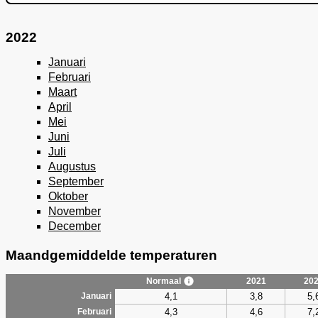
2022
Januari
Februari
Maart
April
Mei
Juni
Juli
Augustus
September
Oktober
November
December
Maandgemiddelde temperaturen
Normaal
2021
20
4,1
3,8
5,
Januari
4,3
4,6
7,
Februari