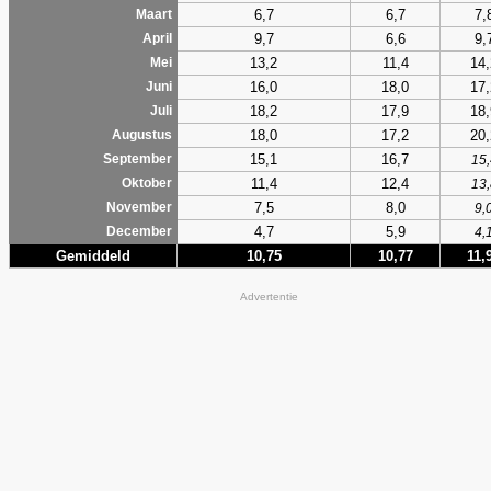
6,7
6,7
7,
Maart
9,7
6,6
9,
April
13,2
11,4
14,
Mei
16,0
18,0
17,
Juni
18,2
17,9
18,
Juli
18,0
17,2
20,
Augustus
15,1
16,7
September
15,
11,4
12,4
Oktober
13,
7,5
8,0
November
9,
4,7
5,9
December
4,
Gemiddeld
10,75
10,77
11,
Advertentie