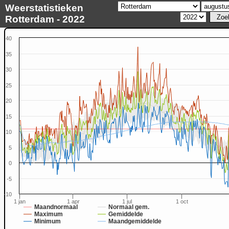
Weerstatistieken
Rotterdam - 2022
40
35
30
25
20
15
10
5
0
-5
-10
1 jan
1 apr
1 jul
1 oct
Maandnormaal
Normaal gem.
Maximum
Gemiddelde
Minimum
Maandgemiddelde