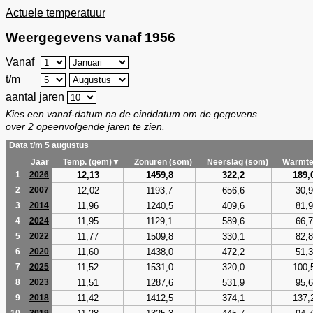
Actuele temperatuur
Weergegevens vanaf 1956
Vanaf
t/m
aantal jaren
Kies een vanaf-datum na de einddatum om de gegevens
over 2 opeenvolgende jaren te zien.
Data t/m 5 augustus
Jaar
Temp. (gem)▼
Zonuren (som)
Neerslag (som)
Warmte
12,13
1459,8
322,2
189,
1
2026
12,02
1193,7
656,6
30,9
2
2007
11,96
1240,5
409,6
81,9
3
2014
11,95
1129,1
589,6
66,7
4
2024
11,77
1509,8
330,1
82,8
5
2022
11,60
1438,0
472,2
51,3
6
2020
11,52
1531,0
320,0
100,
7
2025
11,51
1287,6
531,9
95,6
8
2023
11,42
1412,5
374,1
137,
9
2018