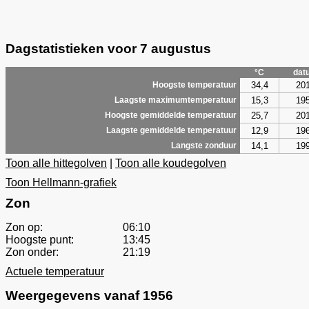
Dagstatistieken voor 7 augustus
°C
dat
34,4
20
Hoogste temperatuur
15,3
19
Laagste maximumtemperatuur
25,7
20
Hoogste gemiddelde temperatuur
12,9
19
Laagste gemiddelde temperatuur
14,1
19
Langste zonduur
Toon alle hittegolven
|
Toon alle koudegolven
Toon Hellmann-grafiek
Zon
Zon op:
06:10
Hoogste punt:
13:45
Zon onder:
21:19
Actuele temperatuur
Weergegevens vanaf 1956