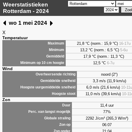
Weerstatistieken
Rotterdam - 2024
wo 1 mei 2024
X
Temperatuur
21,8 °C (norm.: 15,9 °C)
16-17u
Maximum
13,2 °C (norm.: 6,5 °C)
5-6u
Minimum
17,9 °C (norm.: 11,3 °C)
Gemiddeld
12,5 °C
6-7u
Minimum op 10 cm hoogte
Wind
noord (2°)
Overheersende richting
3,3 m/s (11,9 km/u)
Gemiddelde snelheid
6,0 m/s (21,6 km/u)
10-11
Hoogste uurgemiddelde snelheid
11,0 m/s (39,6 km/u)
10-11
Hoogste stoot
Zon
11,4 uur
Duur
77%
Perc. van langst mogelijk
2292 J/cm² (265,3 W/m²)
Globale straling
06:07
Zon op
21:04
Zon onder