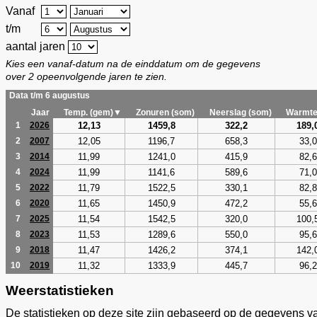
Vanaf
t/m
aantal jaren
Kies een vanaf-datum na de einddatum om de gegevens
over 2 opeenvolgende jaren te zien.
Data t/m 6 augustus
Jaar
Temp. (gem)▼
Zonuren (som)
Neerslag (som)
Warmte
12,13
1459,8
322,2
189,
1
2026
12,05
1196,7
658,3
33,0
2
2007
11,99
1241,0
415,9
82,6
3
2014
11,99
1141,6
589,6
71,0
4
2024
11,79
1522,5
330,1
82,8
5
2022
11,65
1450,9
472,2
55,6
6
2020
11,54
1542,5
320,0
100,
7
2025
11,53
1289,6
550,0
95,6
8
2023
11,47
1426,2
374,1
142,
9
2018
11,32
1333,9
445,7
96,2
10
2019
Weerstatistieken
De statistieken op deze site zijn gebaseerd op de gegevens v