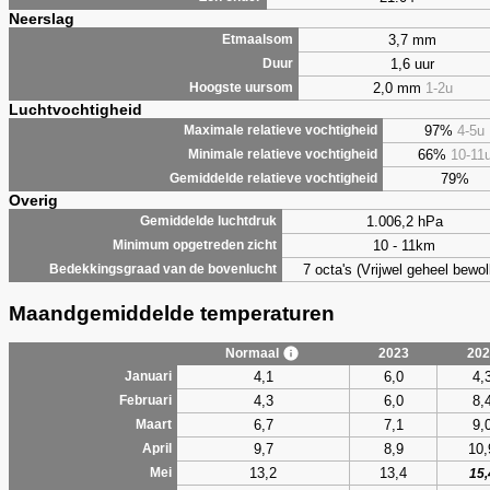
Neerslag
3,7 mm
Etmaalsom
1,6 uur
Duur
2,0 mm
1-2u
Hoogste uursom
Luchtvochtigheid
97%
4-5u
Maximale relatieve vochtigheid
66%
10-11
Minimale relatieve vochtigheid
79%
Gemiddelde relatieve vochtigheid
Overig
1.006,2 hPa
Gemiddelde luchtdruk
10 - 11km
Minimum opgetreden zicht
7 octa's (Vrijwel geheel bewol
Bedekkingsgraad van de bovenlucht
Maandgemiddelde temperaturen
Normaal
2023
202
4,1
6,0
4,
Januari
4,3
6,0
8,
Februari
6,7
7,1
9,
Maart
9,7
8,9
10,
April
13,2
13,4
Mei
15,