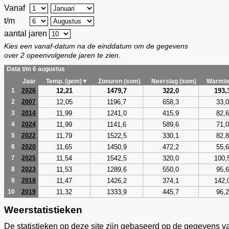
Vanaf
t/m
aantal jaren
Kies een vanaf-datum na de einddatum om de gegevens
over 2 opeenvolgende jaren te zien.
Data t/m 6 augustus
Jaar
Temp. (gem)▼
Zonuren (som)
Neerslag (som)
Warmte
12,21
1479,7
322,0
193,
1
2026
12,05
1196,7
658,3
33,0
2
2007
11,99
1241,0
415,9
82,6
3
2014
11,99
1141,6
589,6
71,0
4
2024
11,79
1522,5
330,1
82,8
5
2022
11,65
1450,9
472,2
55,6
6
2020
11,54
1542,5
320,0
100,
7
2025
11,53
1289,6
550,0
95,6
8
2023
11,47
1426,2
374,1
142,
9
2018
11,32
1333,9
445,7
96,2
10
2019
Weerstatistieken
De statistieken op deze site zijn gebaseerd op de gegevens v