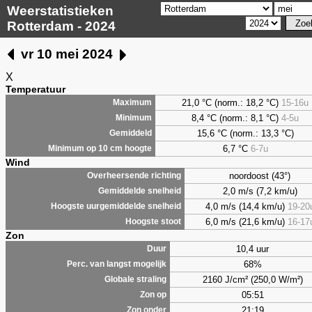
Weerstatistieken
Rotterdam - 2024
vr 10 mei 2024
X
Temperatuur
21,0 °C (norm.: 18,2 °C)
15-16u
Maximum
8,4
°C (norm.: 8,1 °C)
4-5u
Minimum
15,6 °C (norm.: 13,3 °C)
Gemiddeld
6,7
°C
6-7u
Minimum op 10 cm hoogte
Wind
noordoost (43°)
Overheersende richting
2,0 m/s (7,2 km/u)
Gemiddelde snelheid
4,0 m/s (14,4 km/u)
19-20
Hoogste uurgemiddelde snelheid
6,0 m/s (21,6 km/u)
16-17
Hoogste stoot
Zon
10,4 uur
Duur
68%
Perc. van langst mogelijk
2160 J/cm² (250,0 W/m²)
Globale straling
05:51
Zon op
21:19
Zon onder