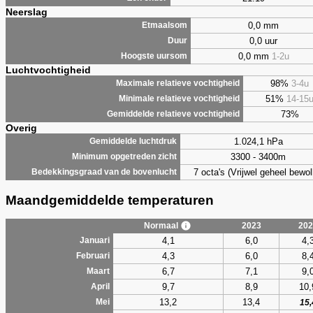
Neerslag
0,0 mm
Etmaalsom
0,0 uur
Duur
0,0 mm
1-2u
Hoogste uursom
Luchtvochtigheid
98%
3-4u
Maximale relatieve vochtigheid
51%
14-15
Minimale relatieve vochtigheid
73%
Gemiddelde relatieve vochtigheid
Overig
1.024,1 hPa
Gemiddelde luchtdruk
3300 - 3400m
Minimum opgetreden zicht
7 octa's (Vrijwel geheel bewol
Bedekkingsgraad van de bovenlucht
Maandgemiddelde temperaturen
Normaal
2023
202
4,1
6,0
4,
Januari
4,3
6,0
8,
Februari
6,7
7,1
9,
Maart
9,7
8,9
10,
April
13,2
13,4
Mei
15,