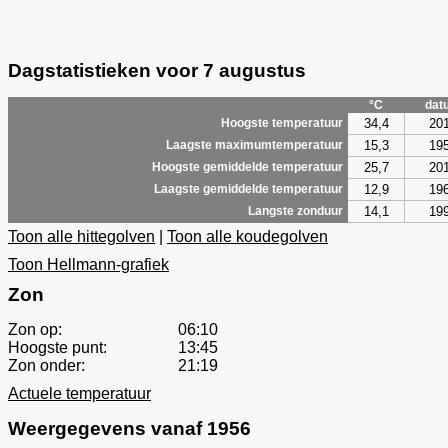
Dagstatistieken voor 7 augustus
°C
dat
34,4
20
Hoogste temperatuur
15,3
19
Laagste maximumtemperatuur
25,7
20
Hoogste gemiddelde temperatuur
12,9
19
Laagste gemiddelde temperatuur
14,1
19
Langste zonduur
Toon alle hittegolven
|
Toon alle koudegolven
Toon Hellmann-grafiek
Zon
Zon op:
06:10
Hoogste punt:
13:45
Zon onder:
21:19
Actuele temperatuur
Weergegevens vanaf 1956