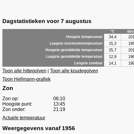
Dagstatistieken voor 7 augustus
°C
dat
34,4
20
Hoogste temperatuur
15,3
19
Laagste maximumtemperatuur
25,7
20
Hoogste gemiddelde temperatuur
12,9
19
Laagste gemiddelde temperatuur
14,1
19
Langste zonduur
Toon alle hittegolven
|
Toon alle koudegolven
Toon Hellmann-grafiek
Zon
Zon op:
06:10
Hoogste punt:
13:45
Zon onder:
21:19
Actuele temperatuur
Weergegevens vanaf 1956