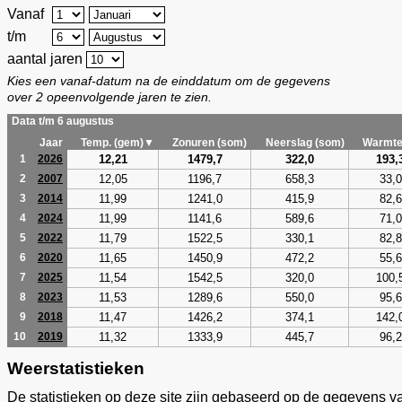
Vanaf
t/m
aantal jaren
Kies een vanaf-datum na de einddatum om de gegevens
over 2 opeenvolgende jaren te zien.
Data t/m 6 augustus
Jaar
Temp. (gem)▼
Zonuren (som)
Neerslag (som)
Warmte
12,21
1479,7
322,0
193,
1
2026
12,05
1196,7
658,3
33,0
2
2007
11,99
1241,0
415,9
82,6
3
2014
11,99
1141,6
589,6
71,0
4
2024
11,79
1522,5
330,1
82,8
5
2022
11,65
1450,9
472,2
55,6
6
2020
11,54
1542,5
320,0
100,
7
2025
11,53
1289,6
550,0
95,6
8
2023
11,47
1426,2
374,1
142,
9
2018
11,32
1333,9
445,7
96,2
10
2019
Weerstatistieken
De statistieken op deze site zijn gebaseerd op de gegevens v