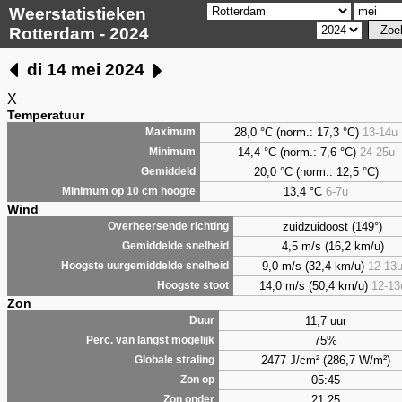
Weerstatistieken
Rotterdam - 2024
di 14 mei 2024
X
Temperatuur
28,0 °C (norm.: 17,3 °C)
13-14u
Maximum
14,4 °C (norm.: 7,6 °C)
24-25u
Minimum
20,0 °C (norm.: 12,5 °C)
Gemiddeld
13,4 °C
6-7u
Minimum op 10 cm hoogte
Wind
zuidzuidoost (149°)
Overheersende richting
4,5 m/s (16,2 km/u)
Gemiddelde snelheid
9,0 m/s (32,4 km/u)
12-13
Hoogste uurgemiddelde snelheid
14,0 m/s (50,4 km/u)
12-13
Hoogste stoot
Zon
11,7 uur
Duur
75%
Perc. van langst mogelijk
2477 J/cm² (286,7 W/m²)
Globale straling
05:45
Zon op
21:25
Zon onder