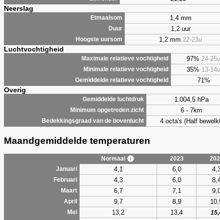
Neerslag
1,4 mm
Etmaalsom
1,2 uur
Duur
1,2 mm
22-23u
Hoogste uursom
Luchtvochtigheid
97%
24-25
Maximale relatieve vochtigheid
35%
13-14
Minimale relatieve vochtigheid
71%
Gemiddelde relatieve vochtigheid
Overig
1.004,5 hPa
Gemiddelde luchtdruk
6 - 7km
Minimum opgetreden zicht
4 octa's (Half bewolkt
Bedekkingsgraad van de bovenlucht
Maandgemiddelde temperaturen
Normaal
2023
202
4,1
6,0
4,
Januari
4,3
6,0
8,
Februari
6,7
7,1
9,
Maart
9,7
8,9
10,
April
13,2
13,4
Mei
15,