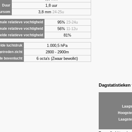
1,8 uur
Duur
3,8 mm
24-25u
uursom
95%
23-24u
ale relatieve vochtigheid
56%
11-12u
male relatieve vochtigheid
81%
lde relatieve vochtigheid
1.000,5 hPa
lde luchtdruk
2800 - 2900m
etreden zicht
6 octa's (Zwaar bewolkt)
de bovenlucht
Dagstatistieken
Laags
Hoogste
Laagste