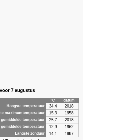
 voor 7 augustus
°C
datum
34,4
2018
Hoogste temperatuur
15,3
1958
te maximumtemperatuur
25,7
2018
 gemiddelde temperatuur
12,9
1962
 gemiddelde temperatuur
14,1
1997
Langste zonduur