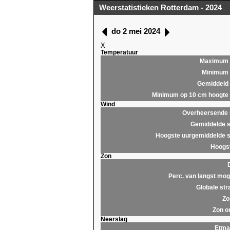
Weerstatistieken Rotterdam - 2024
do 2 mei 2024
X
Temperatuur
Maximum
Minimum
Gemiddeld
Minimum op 10 cm hoogte
Wind
Overheersende r
Gemiddelde s
Hoogste uurgemiddelde s
Hoogst
Zon
Perc. van langst moge
Globale str
Zo
Zon o
Neerslag
Etma