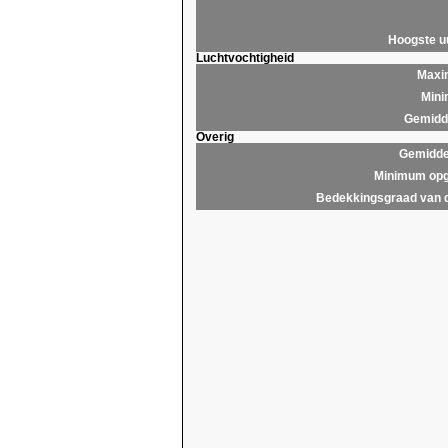
Hoogste 
Luchtvochtigheid
Maxim
Mini
Gemidde
Overig
Gemidde
Minimum opg
Bedekkingsgraad van 