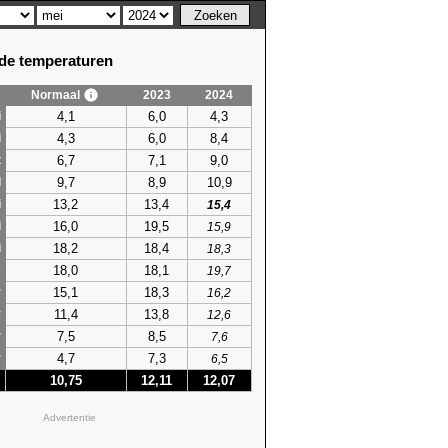
e temperaturen
Normaal
2023
2024
4,1
6,0
4,3
i
4,3
6,0
8,4
i
6,7
7,1
9,0
t
9,7
8,9
10,9
l
13,2
13,4
i
15,4
16,0
19,5
i
15,9
18,2
18,4
i
18,3
18,0
18,1
s
19,7
15,1
18,3
r
16,2
11,4
13,8
r
12,6
7,5
8,5
r
7,6
4,7
7,3
r
6,5
10,75
12,11
12,07
Advertentie