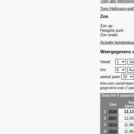
Toon alle hittegolve
Toon Hellmann-graf
Zon
Zon op:
Hoogste punt:
Zon onder:
Actuele temperatuu
Weergegevens v
Vanaf
t/m
aantal jaren
Kies een vanaf-dat
gegevens over 2 ope
Data t/m 6 augustu
Tem
Jaar
(gem
12,13
1
2026
12,05
2
2007
11,99
3
2014
11,99
4
2024