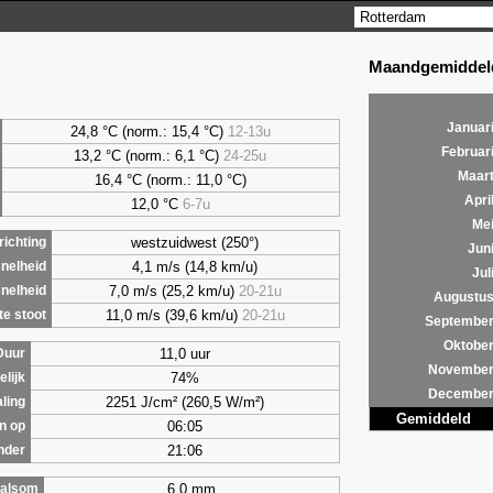
Maandgemiddeld
Januar
24,8 °C (norm.: 15,4 °C)
12-13u
Februar
13,2 °C (norm.: 6,1 °C)
24-25u
Maar
16,4 °C (norm.: 11,0 °C)
Apri
12,0 °C
6-7u
Me
westzuidwest (250°)
ichting
Jun
4,1 m/s (14,8 km/u)
nelheid
Jul
7,0 m/s (25,2 km/u)
20-21u
nelheid
Augustu
11,0 m/s (39,6 km/u)
20-21u
e stoot
Septembe
Oktobe
11,0 uur
Duur
Novembe
74%
lijk
Decembe
2251 J/cm² (260,5 W/m²)
aling
Gemiddeld
06:05
n op
21:06
nder
6,0 mm
alsom