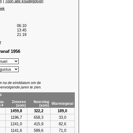
n
|
Toon alle koudegolven
iek
06:10
13:45
21:19
r
anaf 1956
um na de einddatum om de
envolgende jaren te zien.
s
p.
Zonuren
Neerslag
Warmtegetal
)▼
(som)
(som)
1459,8
322,2
189,0
1196,7
658,3
33,0
1241,0
415,9
82,6
1141,6
589,6
71,0