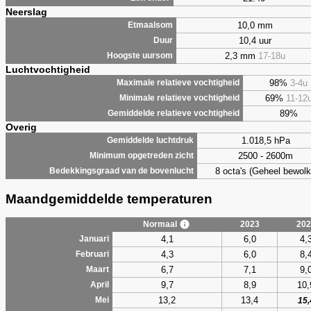
Neerslag
10,0 mm
Etmaalsom
10,4 uur
Duur
2,3 mm
17-18u
Hoogste uursom
Luchtvochtigheid
98%
3-4u
Maximale relatieve vochtigheid
69%
11-12
Minimale relatieve vochtigheid
89%
Gemiddelde relatieve vochtigheid
Overig
1.018,5 hPa
Gemiddelde luchtdruk
2500 - 2600m
Minimum opgetreden zicht
8 octa's (Geheel bewolk
Bedekkingsgraad van de bovenlucht
Maandgemiddelde temperaturen
Normaal
2023
202
4,1
6,0
4,
Januari
4,3
6,0
8,
Februari
6,7
7,1
9,
Maart
9,7
8,9
10,
April
13,2
13,4
Mei
15,