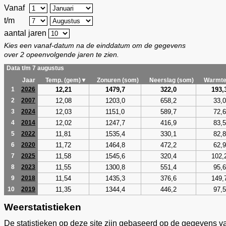
Vanaf
t/m
aantal jaren
Kies een vanaf-datum na de einddatum om de gegevens
over 2 opeenvolgende jaren te zien.
Data t/m 7 augustus
Jaar
Temp. (gem)▼
Zonuren (som)
Neerslag (som)
Warmte
12,21
1479,7
322,0
193,
1
2026
12,08
1203,0
658,2
33,0
2
2007
12,03
1151,0
589,7
72,6
3
2024
12,02
1247,7
416,9
83,5
4
2014
11,81
1535,4
330,1
82,8
5
2022
11,72
1464,8
472,2
62,9
6
2020
11,58
1545,6
320,4
102,
7
2025
11,55
1300,8
551,4
95,6
8
2023
11,54
1435,3
376,6
149,
9
2018
11,35
1344,4
446,2
97,5
10
2019
Weerstatistieken
De statistieken op deze site zijn gebaseerd op de gegevens v