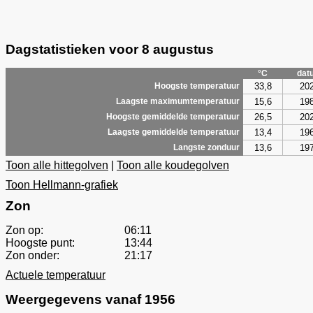
Dagstatistieken voor 8 augustus
°C
dat
33,8
20
Hoogste temperatuur
15,6
19
Laagste maximumtemperatuur
26,5
20
Hoogste gemiddelde temperatuur
13,4
19
Laagste gemiddelde temperatuur
13,6
19
Langste zonduur
Toon alle hittegolven
|
Toon alle koudegolven
Toon Hellmann-grafiek
Zon
Zon op:
06:11
Hoogste punt:
13:44
Zon onder:
21:17
Actuele temperatuur
Weergegevens vanaf 1956