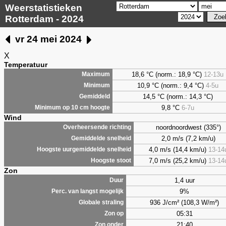
Weerstatistieken
Rotterdam - 2024
vr 24 mei 2024
X
Temperatuur
18,6 °C (norm.: 18,9 °C)
12-13u
Maximum
10,9 °C (norm.: 9,4 °C)
4-5u
Minimum
14,5 °C (norm.: 14,3 °C)
Gemiddeld
9,8
°C
6-7u
Minimum op 10 cm hoogte
Wind
noordnoordwest (335°)
Overheersende richting
2,0 m/s (7,2 km/u)
Gemiddelde snelheid
4,0 m/s (14,4 km/u)
13-14
Hoogste uurgemiddelde snelheid
7,0 m/s (25,2 km/u)
13-14
Hoogste stoot
Zon
1,4 uur
Duur
9%
Perc. van langst mogelijk
936 J/cm² (108,3 W/m²)
Globale straling
05:31
Zon op
21:40
Zon onder