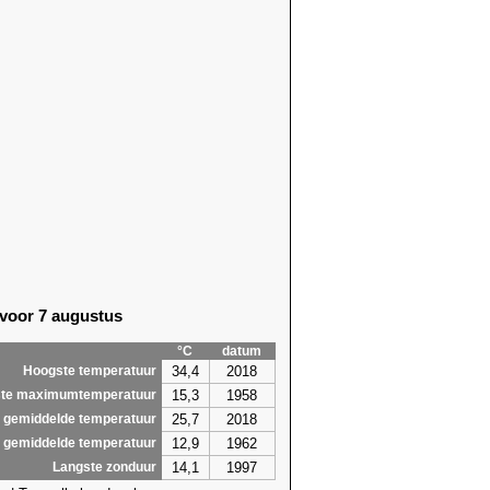
 voor 7 augustus
°C
datum
34,4
2018
Hoogste temperatuur
15,3
1958
te maximumtemperatuur
25,7
2018
 gemiddelde temperatuur
12,9
1962
 gemiddelde temperatuur
14,1
1997
Langste zonduur