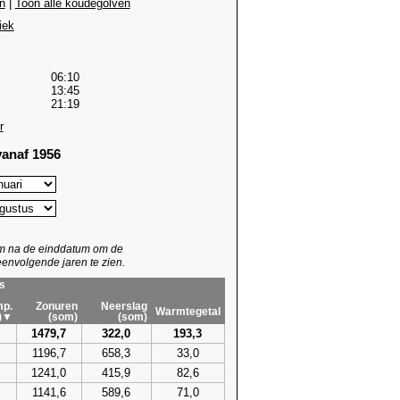
n
|
Toon alle koudegolven
iek
06:10
13:45
21:19
r
anaf 1956
um na de einddatum om de
envolgende jaren te zien.
s
p.
Zonuren
Neerslag
Warmtegetal
)▼
(som)
(som)
1479,7
322,0
193,3
1196,7
658,3
33,0
1241,0
415,9
82,6
1141,6
589,6
71,0