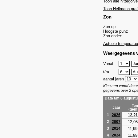
Toon alle hittegolve
Toon Hellmann-graf
Zon
Zon op:
Hoogste punt:
Zon onder:
Actuele temperatuu
Weergegevens v
Vanaf
t/m
aantal jaren
Kies een vanaf-dat
gegevens over 2 ope
Data t/m 6 augustu
Tem
Jaar
(gem
12,21
1
2026
12,05
2
2007
11,99
3
2014
11,99
4
2024