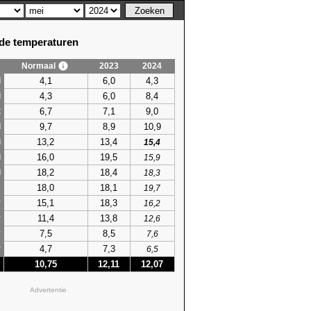
e temperaturen
Normaal
2023
2024
4,1
6,0
4,3
i
4,3
6,0
8,4
i
6,7
7,1
9,0
t
9,7
8,9
10,9
l
13,2
13,4
i
15,4
16,0
19,5
i
15,9
18,2
18,4
i
18,3
18,0
18,1
s
19,7
15,1
18,3
r
16,2
11,4
13,8
r
12,6
7,5
8,5
r
7,6
4,7
7,3
r
6,5
10,75
12,11
12,07
Advertentie