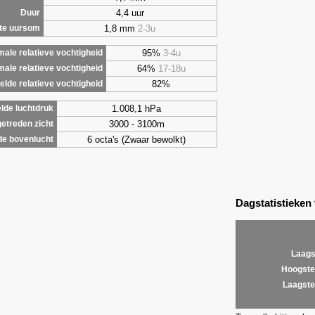
4,4 uur
Duur
1,8 mm
2-3u
te uursom
95%
3-4u
ale relatieve vochtigheid
64%
17-18u
male relatieve vochtigheid
82%
lde relatieve vochtigheid
1.008,1 hPa
lde luchtdruk
3000 - 3100m
etreden zicht
6 octa's (Zwaar bewolkt)
de bovenlucht
Dagstatistieken
Laags
Hoogste
Laagste