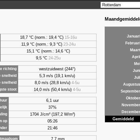
Maandgemiddeld
Januar
18,7 °C (norm.: 19,4 °C)
15-16u
Februar
11,9 °C (norm.: 9,3 °C)
23-24u
Maar
15,1 °C (norm.: 14,6 °C)
Apri
9,5
°C
24-25u
Me
westzuidwest (244°)
 richting
Jun
5,3 m/s (19,1 km/u)
 snelheid
Jul
8,0 m/s (28,8 km/u)
4-5u
 snelheid
Augustu
14,0 m/s (50,4 km/u)
4-5u
ste stoot
Septembe
Oktobe
6,1 uur
Duur
Novembe
37%
lijk
Decembe
1704 J/cm² (197,2 W/m²)
aling
Gemiddeld
05:26
n op
21:46
nder
7,7 mm
tmaalsom