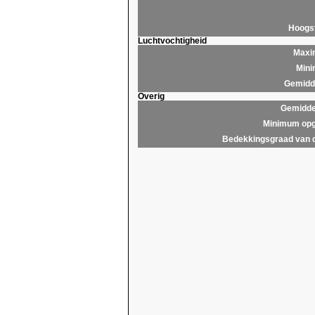
Hoogs
Luchtvochtigheid
Maxim
Mini
Gemidde
Overig
Gemidde
Minimum opg
Bedekkingsgraad van 