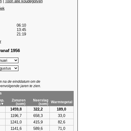
n
|
Toon alle koudegolven
iek
06:10
13:45
21:19
r
anaf 1956
um na de einddatum om de
envolgende jaren te zien.
s
p.
Zonuren
Neerslag
Warmtegetal
)▼
(som)
(som)
1459,8
322,2
189,0
1196,7
658,3
33,0
1241,0
415,9
82,6
1141,6
589,6
71,0