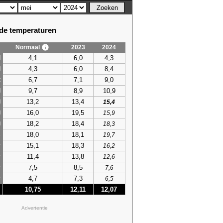
e temperaturen
Normaal
2023
2024
4,1
6,0
4,3
i
4,3
6,0
8,4
i
6,7
7,1
9,0
t
9,7
8,9
10,9
l
13,2
13,4
i
15,4
16,0
19,5
i
15,9
18,2
18,4
i
18,3
18,0
18,1
s
19,7
15,1
18,3
r
16,2
11,4
13,8
r
12,6
7,5
8,5
r
7,6
4,7
7,3
r
6,5
10,75
12,11
12,07
Advertentie