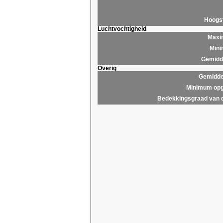
Hoogs
Luchtvochtigheid
Maxim
Mini
Gemidde
Overig
Gemidde
Minimum opg
Bedekkingsgraad van 