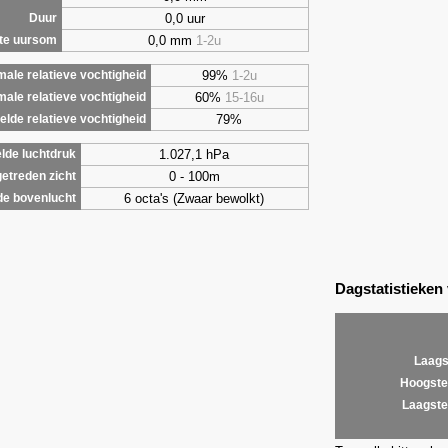
0,0 uur
Duur
0,0 mm
1-2u
te uursom
99%
1-2u
ale relatieve vochtigheid
60%
15-16u
male relatieve vochtigheid
79%
lde relatieve vochtigheid
1.027,1 hPa
lde luchtdruk
0 - 100m
etreden zicht
6 octa's (Zwaar bewolkt)
de bovenlucht
Dagstatistieken
Laags
Hoogste
Laagste