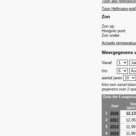
Toon alle hittegolve
Toon Hellmann-graf
Zon
Zon op:
Hoogste punt:
Zon onder:
Actuele temperatuu
Weergegevens v
Vanaf
t/m
aantal jaren
Kies een vanaf-dat
gegevens over 2 ope
Data t/m 6 augustu
Tem
Jaar
(gem
12,13
1
2026
12,05
2
2007
11,99
3
2014
11,99
4
2024