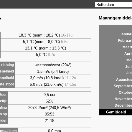
Maandgemiddeld
Januar
18,3 °C (norm.: 18,2 °C)
16-17u
Februar
5,1
°C (norm.: 8,0 °C)
5-6u
Maar
13,1 °C (norm.: 13,3 °C)
Apri
5,0
°C
6-7u
Me
westnoordwest (294°)
richting
Jun
1,5 m/s (5,4 km/u)
snelheid
Jul
3,0 m/s (10,8 km/u)
11-12u
snelheid
Augustu
6,0 m/s (21,6 km/u)
14-15u
te stoot
Septembe
Oktobe
9,5 uur
Duur
Novembe
62%
lijk
Decembe
2078 J/cm² (240,5 W/m²)
aling
Gemiddeld
05:53
n op
21:18
nder
0,0 mm
tmaalsom