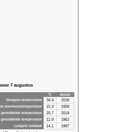
 voor 7 augustus
°C
datum
34,4
2018
Hoogste temperatuur
15,3
1958
te maximumtemperatuur
25,7
2018
 gemiddelde temperatuur
12,9
1962
 gemiddelde temperatuur
14,1
1997
Langste zonduur