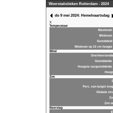
Weerstatistieken Rotterdam - 2024
do 9 mei 2024: Hemelvaartsdag
X
Temperatuur
Maximum
Minimum
Gemiddeld
Minimum op 10 cm hoogte
Wind
Overheersende 
Gemiddelde 
Hoogste uurgemiddelde 
Hoogs
Zon
Perc. van langst moge
Globale str
Zo
Zon o
Neerslag
E