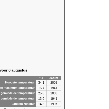
 voor 6 augustus
°C
datum
34,1
2003
Hoogste temperatuur
15,7
1941
te maximumtemperatuur
25,8
2003
 gemiddelde temperatuur
13,9
1941
 gemiddelde temperatuur
14,3
1997
Langste zonduur