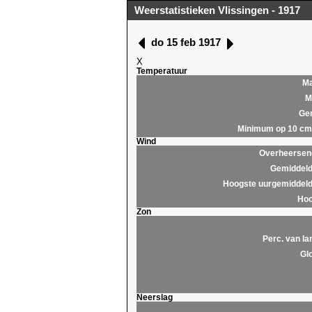
Weerstatistieken Vlissingen - 1917
do 15 feb 1917
X
Temperatuur
M
M
Ge
Minimum op 10 cm
Wind
Overheersend
Gemiddeld
Hoogste uurgemiddeld
Hoo
Zon
Perc. van la
Glo
Neerslag