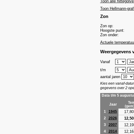
Toon alle hittegolve
Toon Hellmann-graf
Zon
Zon op:
Hoogste punt:
Zon onder:
Actuele temperatuu
Weergegevens v
Vanaf
t/m
aantal jaren
Kies een vanaf-dat
gegevens over 2 ope
Data t/m 5 augustu
Tem
Jaar
(gem
17,80
1
1945
12,50
2
2026
12,19
3
2007
12,16
4
2014