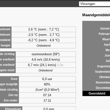
Maandgemiddeld
Januar
2,6
°C (norm.: 7,2 °C)
aximum
Februar
-2,5 °C (norm.: 2,7 °C)
inimum
Maar
-0,2 °C (norm.: 4,9 °C)
middeld
Apri
 hoogte
Onbekend
Me
oostnoordoost (59°)
e richting
Jun
4,6 m/s (16,6 km/u)
e snelheid
Jul
6,7 m/s (24,1 km/u)
1-2u
e snelheid
Augustu
gste stoot
Onbekend
Septembe
Oktobe
6,0 uur
Duur
Novembe
60%
ngst mogelijk
Decembe
J/cm² (0,0 W/m²)
bale straling
Gemiddeld
07:14
Zon op
17:11
Zon onder
0,0 mm
Etmaalsom