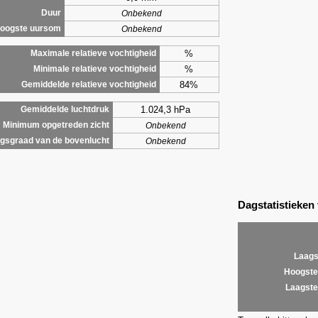
Duur
Onbekend
oogste uursom
Onbekend
%
Maximale relatieve vochtigheid
%
Minimale relatieve vochtigheid
84%
Gemiddelde relatieve vochtigheid
1.024,3 hPa
Gemiddelde luchtdruk
Minimum opgetreden zicht
Onbekend
gsgraad van de bovenlucht
Onbekend
Dagstatistieken
Laags
Hoogste
Laagste