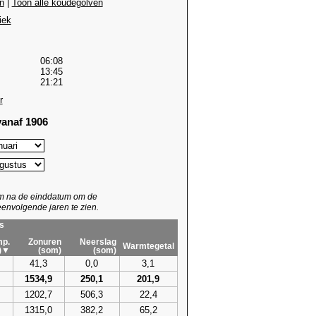
n
|
Toon alle koudegolven
iek
06:08
13:45
21:21
r
anaf 1906
um na de einddatum om de
envolgende jaren te zien.
s
p.
Zonuren
Neerslag
Warmtegetal
)▼
(som)
(som)
41,3
0,0
3,1
1534,9
250,1
201,9
1202,7
506,3
22,4
1315,0
382,2
65,2