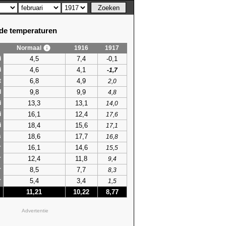
e temperaturen
Normaal
1916
1917
4,5
7,4
-0,1
i
4,6
4,1
i
-1,7
6,8
4,9
t
2,0
9,8
9,9
l
4,8
13,3
13,1
i
14,0
16,1
12,4
i
17,6
18,4
15,6
i
17,1
18,6
17,7
s
16,8
16,1
14,6
r
15,5
12,4
11,8
r
9,4
8,5
7,7
r
8,3
5,4
3,4
r
1,5
11,21
10,22
8,77
Advertentie