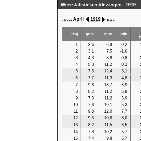
Weerstatistieken Vlissingen - 1919
April
1919
« Maart
Mei »
dag
gem
max
min
1
2,6
6,8
0,2
2
3,1
7,5
-1,6
3
4,3
8,8
-0,8
4
5,3
11,2
0,3
5
7,3
12,4
3,1
6
7,7
11,3
4,8
7
9,6
16,7
5,9
8
8,2
11,2
5,9
9
7,3
11,2
3,9
10
7,6
10,1
5,3
11
9,8
12,0
7,7
12
9,3
10,6
8,0
13
8,2
11,5
6,5
14
7,8
10,2
5,7
15
7,4
9,8
5,7