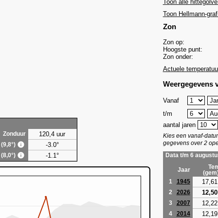
Toon alle hittegolve
Toon Hellmann-graf
Zon
Zon op:
Hoogste punt:
Zon onder:
Actuele temperatuu
Weergegevens v
Vanaf
t/m
aantal jaren
120,4 uur
Zonduur
Kies een vanaf-dat
gegevens over 2 ope
-3.0°
 (9,8°)
-1.1°
 (8,0°)
Data t/m 6 augustu
Tem
Jaar
(gem
17,61
1
1945
12,50
2
2026
12,22
3
2007
12,19
4
2014