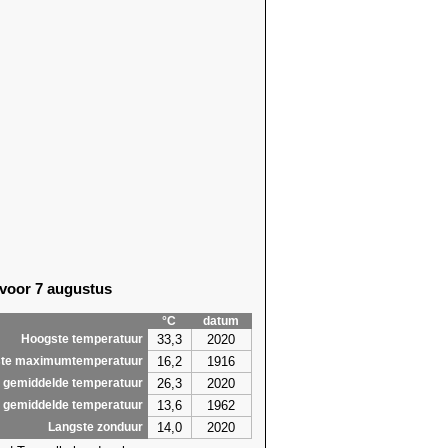
8)
17,2 (2003)
7)
15,8 (2003)
7)
16,7 (2018)
8)
18,2 (2018)
8)
17,2 (2011)
9)
17,5 (2011)
9)
18,4 (2011)
1)
19,0 (2011)
6)
18,1 (2011)
0)
16,5 (2011)
0)
16,3 (1916)
9)
19,0 (1916)
9)
17,9 (1993)
 voor 7 augustus
9)
18,7 (1993)
9)
19,3 (1993)
°C
datum
,3
19,3
33,3
2020
Hoogste temperatuur
16,2
1916
te maximumtemperatuur
26,3
2020
 gemiddelde temperatuur
13,6
1962
 gemiddelde temperatuur
14,0
2020
Langste zonduur