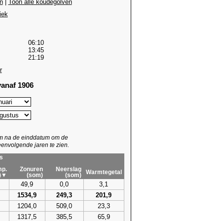
n
|
Toon alle koudegolven
iek
06:10
13:45
21:19
r
anaf 1906
um na de einddatum om de
envolgende jaren te zien.
s
p.
Zonuren
Neerslag
Warmtegetal
)▼
(som)
(som)
49,9
0,0
3,1
1534,9
249,3
201,9
1204,0
509,0
23,3
1317,5
385,5
65,9