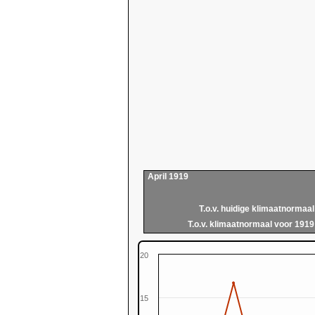
April 1919
T.o.v. huidige klimaatnormaal
T.o.v. klimaatnormaal voor 1919
20
15