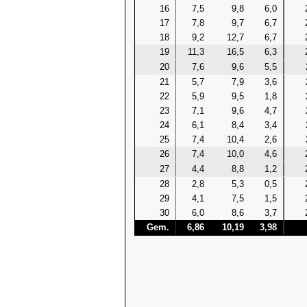
16
7,5
9,8
6,0
17
7,8
9,7
6,7
18
9,2
12,7
6,7
19
11,3
16,5
6,3
20
7,6
9,6
5,5
21
5,7
7,9
3,6
22
5,9
9,5
1,8
23
7,1
9,6
4,7
24
6,1
8,4
3,4
25
7,4
10,4
2,6
26
7,4
10,0
4,6
27
4,4
8,8
1,2
28
2,8
5,3
0,5
29
4,1
7,5
1,5
30
6,0
8,6
3,7
Gem.
6,86
10,19
3,98