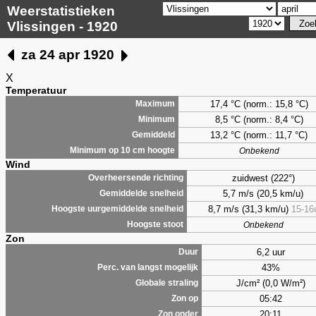
Weerstatistieken
Vlissingen - 1920
za 24 apr 1920
X
Temperatuur
17,4 °C (norm.: 15,8 °C)
Maximum
8,5
°C (norm.: 8,4 °C)
Minimum
13,2 °C (norm.: 11,7 °C)
Gemiddeld
Minimum op 10 cm hoogte
Onbekend
Wind
zuidwest (222°)
Overheersende richting
5,7 m/s (20,5 km/u)
Gemiddelde snelheid
8,7 m/s (31,3 km/u)
15-16
Hoogste uurgemiddelde snelheid
Hoogste stoot
Onbekend
Zon
6,2 uur
Duur
43%
Perc. van langst mogelijk
J/cm² (0,0 W/m²)
Globale straling
05:42
Zon op
20:11
Zon onder