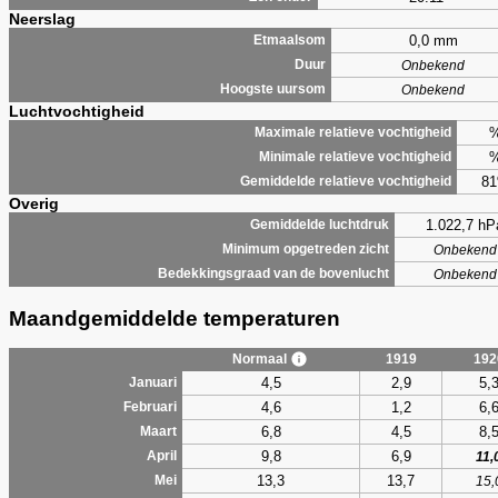
Neerslag
0,0 mm
Etmaalsom
Duur
Onbekend
Hoogste uursom
Onbekend
Luchtvochtigheid
Maximale relatieve vochtigheid
Minimale relatieve vochtigheid
8
Gemiddelde relatieve vochtigheid
Overig
1.022,7 hP
Gemiddelde luchtdruk
Minimum opgetreden zicht
Onbekend
Bedekkingsgraad van de bovenlucht
Onbekend
Maandgemiddelde temperaturen
Normaal
1919
192
4,5
2,9
5,
Januari
4,6
1,2
6,
Februari
6,8
4,5
8,
Maart
9,8
6,9
April
11,
13,3
13,7
Mei
15,