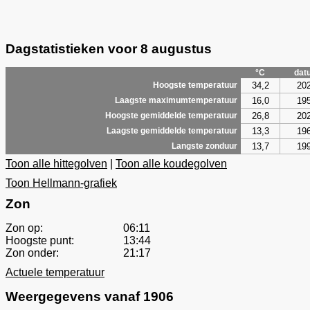
Dagstatistieken voor 8 augustus
°C
dat
34,2
20
Hoogste temperatuur
16,0
19
Laagste maximumtemperatuur
26,8
20
Hoogste gemiddelde temperatuur
13,3
19
Laagste gemiddelde temperatuur
13,7
19
Langste zonduur
Toon alle hittegolven
|
Toon alle koudegolven
Toon Hellmann-grafiek
Zon
Zon op:
06:11
Hoogste punt:
13:44
Zon onder:
21:17
Actuele temperatuur
Weergegevens vanaf 1906