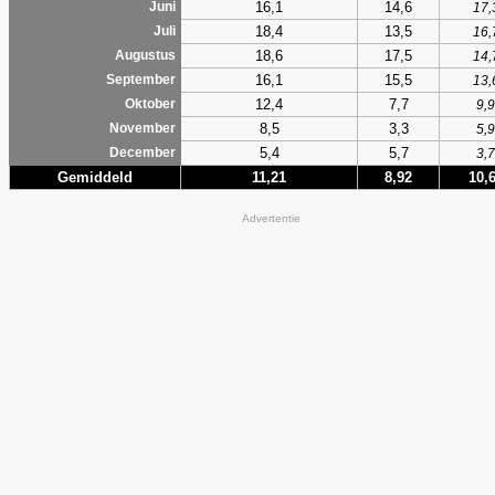
16,1
14,6
Juni
17,
18,4
13,5
Juli
16,
18,6
17,5
Augustus
14,
16,1
15,5
September
13,
12,4
7,7
Oktober
9,9
8,5
3,3
November
5,9
5,4
5,7
December
3,7
Gemiddeld
11,21
8,92
10,
Advertentie