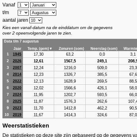
Vanaf
t/m
aantal jaren
Kies een vanaf-datum na de einddatum om de gegevens
over 2 opeenvolgende jaren te zien.
Data t/m 7 augustus
Jaar
Temp. (gem)▼
Zonuren (som)
Neerslag (som)
Warmte
17,30
63,2
0,0
3,1
1
1945
12,61
1567,5
249,1
208,
2
2026
12,24
1216,0
509,0
23,3
3
2007
12,23
1326,7
385,5
67,6
4
2014
12,13
1628,9
269,5
88,5
5
2022
12,02
1566,6
426,1
58,0
6
2020
11,95
1202,7
593,5
66,0
7
2024
11,87
1576,3
262,6
107,
8
2025
11,70
1412,8
462,2
90,5
9
2023
11,67
1414,3
324,6
87,0
10
2019
Weerstatistieken
De statistieken op deze site zijn gebaseerd op de gegevens v