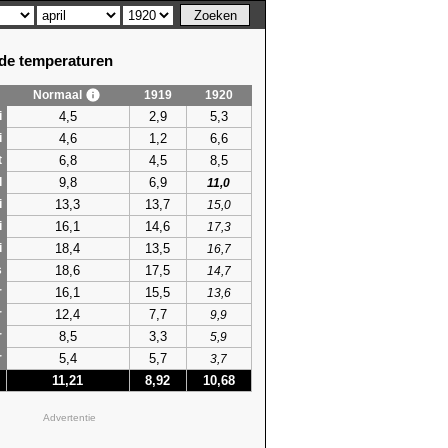
e temperaturen
Normaal
1919
1920
4,5
2,9
5,3
i
4,6
1,2
6,6
i
6,8
4,5
8,5
t
9,8
6,9
l
11,0
13,3
13,7
i
15,0
16,1
14,6
i
17,3
18,4
13,5
i
16,7
18,6
17,5
s
14,7
16,1
15,5
r
13,6
12,4
7,7
r
9,9
8,5
3,3
r
5,9
5,4
5,7
r
3,7
11,21
8,92
10,68
Advertentie