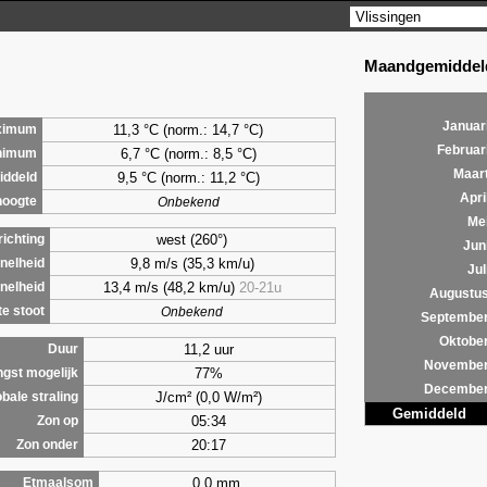
Maandgemiddeld
Januar
11,3 °C (norm.: 14,7 °C)
ximum
Februar
6,7
°C (norm.: 8,5 °C)
nimum
Maar
9,5
°C (norm.: 11,2 °C)
ddeld
Apri
hoogte
Onbekend
Me
west (260°)
ichting
Jun
9,8 m/s (35,3 km/u)
nelheid
Jul
13,4 m/s (48,2 km/u)
20-21u
nelheid
Augustu
e stoot
Onbekend
Septembe
Oktobe
11,2 uur
Duur
Novembe
77%
ngst mogelijk
Decembe
J/cm² (0,0 W/m²)
bale straling
Gemiddeld
05:34
Zon op
20:17
Zon onder
0,0 mm
Etmaalsom