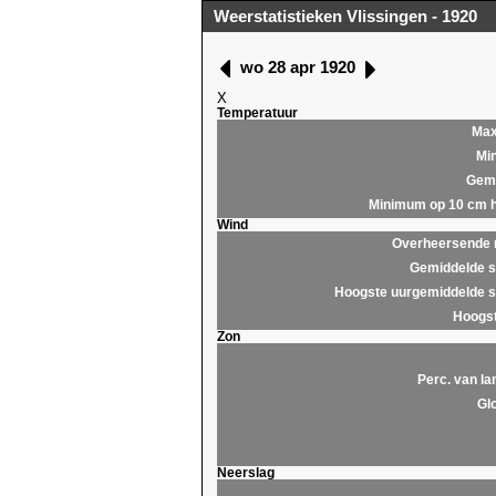
Weerstatistieken Vlissingen - 1920
wo 28 apr 1920
X
Temperatuur
Ma
Mi
Gemi
Minimum op 10 cm 
Wind
Overheersende r
Gemiddelde s
Hoogste uurgemiddelde s
Hoogst
Zon
Perc. van la
Glo
Neerslag