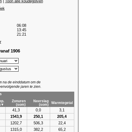
n
|
Toon alle koudegolven
iek
06:08
13:45
21:21
r
anaf 1906
um na de einddatum om de
envolgende jaren te zien.
s
p.
Zonuren
Neerslag
Warmtegetal
)▼
(som)
(som)
41,3
0,0
3,1
1543,9
250,1
205,4
1202,7
506,3
22,4
1315,0
382,2
65,2