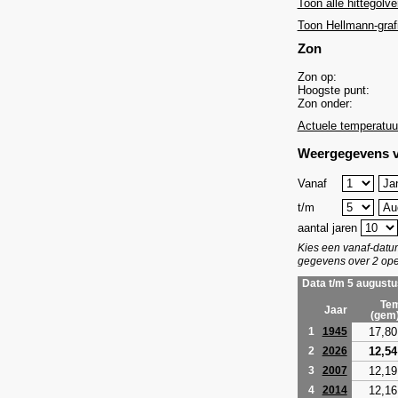
Toon alle hittegolve
Toon Hellmann-graf
Zon
Zon op:
Hoogste punt:
Zon onder:
Actuele temperatuu
Weergegevens v
Vanaf
t/m
aantal jaren
Kies een vanaf-dat
gegevens over 2 ope
Data t/m 5 augustu
Tem
Jaar
(gem
17,80
1
1945
12,54
2
2026
12,19
3
2007
12,16
4
2014