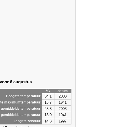
 voor 6 augustus
°C
datum
34,1
2003
Hoogste temperatuur
15,7
1941
te maximumtemperatuur
25,8
2003
 gemiddelde temperatuur
13,9
1941
 gemiddelde temperatuur
14,3
1997
Langste zonduur