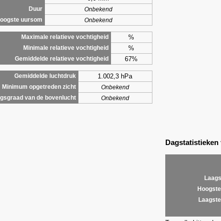
Duur
Onbekend
oogste uursom
Onbekend
%
Maximale relatieve vochtigheid
%
Minimale relatieve vochtigheid
67%
Gemiddelde relatieve vochtigheid
1.002,3 hPa
Gemiddelde luchtdruk
Minimum opgetreden zicht
Onbekend
gsgraad van de bovenlucht
Onbekend
Dagstatistieken
Laags
Hoogste
Laagste