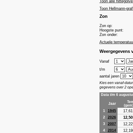
Toon alle hittegolve
Toon Hellmann-graf
Zon
Zon op:
Hoogste punt:
Zon onder:
Actuele temperatuu
Weergegevens v
Vanaf
t/m
aantal jaren
Kies een vanaf-dat
gegevens over 2 ope
Data t/m 6 augustu
Tem
Jaar
(gem
17,61
1
1945
12,50
2
2026
12,22
3
2007
12,19
4
2014