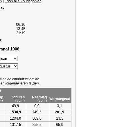
n
|
Toon alle koudegolven
iek
06:10
13:45
21:19
r
anaf 1906
um na de einddatum om de
envolgende jaren te zien.
s
p.
Zonuren
Neerslag
Warmtegetal
)▼
(som)
(som)
49,9
0,0
3,1
1534,9
249,3
201,9
1204,0
509,0
23,3
1317,5
385,5
65,9