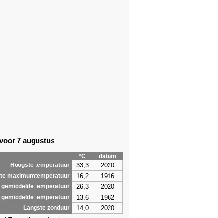
 voor 7 augustus
°C
datum
33,3
2020
Hoogste temperatuur
16,2
1916
te maximumtemperatuur
26,3
2020
 gemiddelde temperatuur
13,6
1962
 gemiddelde temperatuur
14,0
2020
Langste zonduur