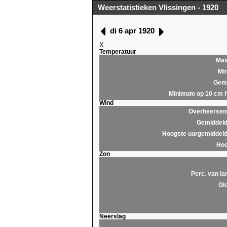
Weerstatistieken Vlissingen - 1920
di 6 apr 1920
X
Temperatuur
Ma
Mi
Gemi
Minimum op 10 cm 
Wind
Overheersend
Gemiddeld
Hoogste uurgemiddeld
Hoo
Zon
Perc. van la
Glo
Neerslag