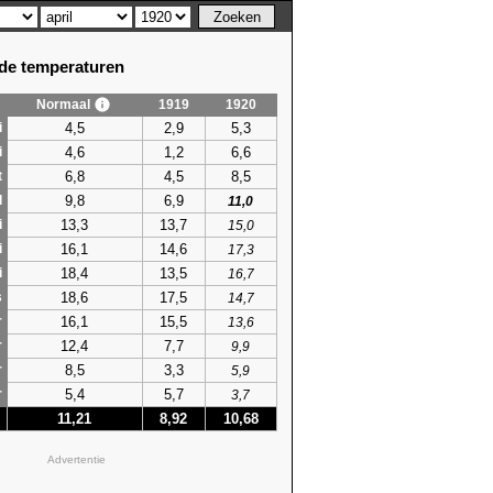
e temperaturen
Normaal
1919
1920
4,5
2,9
5,3
i
4,6
1,2
6,6
i
6,8
4,5
8,5
t
9,8
6,9
l
11,0
13,3
13,7
i
15,0
16,1
14,6
i
17,3
18,4
13,5
i
16,7
18,6
17,5
s
14,7
16,1
15,5
r
13,6
12,4
7,7
r
9,9
8,5
3,3
r
5,9
5,4
5,7
r
3,7
11,21
8,92
10,68
Advertentie