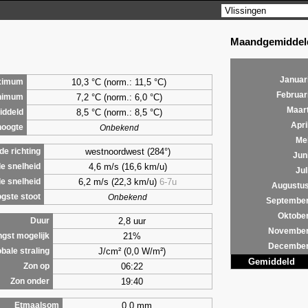
Maandgemiddeld
Januar
10,3 °C (norm.: 11,5 °C)
ximum
Februar
7,2
°C (norm.: 6,0 °C)
nimum
Maar
8,5
°C (norm.: 8,5 °C)
ddeld
Apri
hoogte
Onbekend
Me
westnoordwest (284°)
e richting
Jun
4,6 m/s (16,6 km/u)
e snelheid
Jul
6,2 m/s (22,3 km/u)
6-7u
e snelheid
Augustu
gste stoot
Onbekend
Septembe
Oktobe
2,8 uur
Duur
Novembe
21%
ngst mogelijk
Decembe
J/cm² (0,0 W/m²)
bale straling
Gemiddeld
06:22
Zon op
19:40
Zon onder
0,0 mm
Etmaalsom