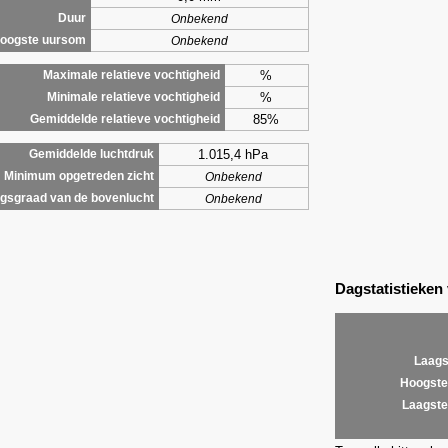
Duur
Onbekend
oogste uursom
Onbekend
%
Maximale relatieve vochtigheid
%
Minimale relatieve vochtigheid
85%
Gemiddelde relatieve vochtigheid
1.015,4 hPa
Gemiddelde luchtdruk
Minimum opgetreden zicht
Onbekend
gsgraad van de bovenlucht
Onbekend
Dagstatistieken
Laags
Hoogste
Laagste