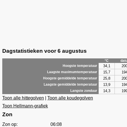
Dagstatistieken voor 6 augustus
°C
dat
34,1
20
Hoogste temperatuur
15,7
19
Laagste maximumtemperatuur
25,8
20
Hoogste gemiddelde temperatuur
13,9
19
Laagste gemiddelde temperatuur
14,3
19
Langste zonduur
Toon alle hittegolven
|
Toon alle koudegolven
Toon Hellmann-grafiek
Zon
Zon op:
06:08