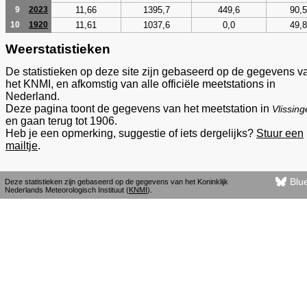
11,66
1395,7
449,6
90,5
9
2023
11,61
1037,6
0,0
49,8
10
1920
Weerstatistieken
De statistieken op deze site zijn gebaseerd op de gegevens v
het KNMI, en afkomstig van alle officiële meetstations in
Nederland.
Deze pagina toont de gegevens van het meetstation in
Vlissin
en gaan terug tot 1906.
Heb je een opmerking, suggestie of iets dergelijks?
Stuur een
mailtje
.
Blu
Deze statistieken zijn gebaseerd op de gegevens van het Koninklijk
Nederlands Meteorologisch Instituut (
KNMI
).