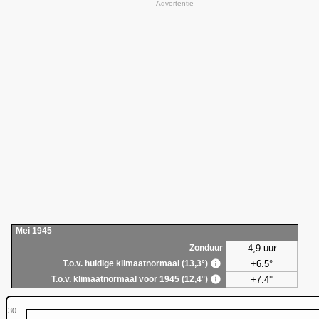
Advertentie
Mei 1945
4,9 uur
Zonduur
+6.5°
T.o.v. huidige klimaatnormaal (13,3°)
+7.4°
T.o.v. klimaatnormaal voor 1945 (12,4°)
30