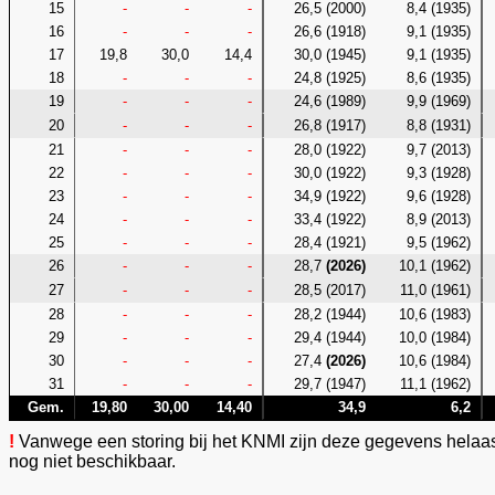
15
-
-
-
26,5 (2000)
8,4 (1935)
16
-
-
-
26,6 (1918)
9,1 (1935)
17
19,8
30,0
14,4
30,0 (1945)
9,1 (1935)
18
-
-
-
24,8 (1925)
8,6 (1935)
19
-
-
-
24,6 (1989)
9,9 (1969)
20
-
-
-
26,8 (1917)
8,8 (1931)
21
-
-
-
28,0 (1922)
9,7 (2013)
22
-
-
-
30,0 (1922)
9,3 (1928)
23
-
-
-
34,9 (1922)
9,6 (1928)
24
-
-
-
33,4 (1922)
8,9 (2013)
25
-
-
-
28,4 (1921)
9,5 (1962)
26
-
-
-
28,7
(2026)
10,1 (1962)
27
-
-
-
28,5 (2017)
11,0 (1961)
28
-
-
-
28,2 (1944)
10,6 (1983)
29
-
-
-
29,4 (1944)
10,0 (1984)
30
-
-
-
27,4
(2026)
10,6 (1984)
31
-
-
-
29,7 (1947)
11,1 (1962)
Gem.
19,80
30,00
14,40
34,9
6,2
!
Vanwege een storing bij het KNMI zijn deze gegevens helaa
nog niet beschikbaar.