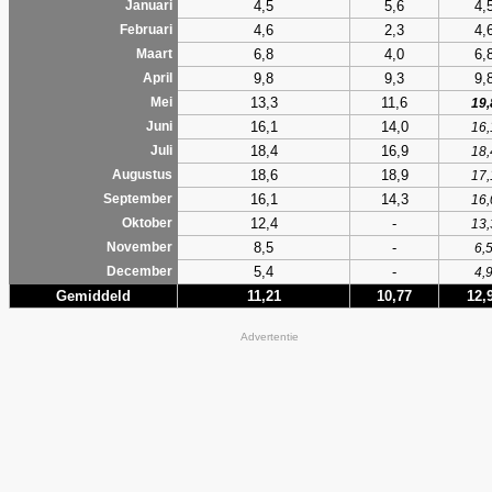
4,5
5,6
4,
Januari
4,6
2,3
4,
Februari
6,8
4,0
6,
Maart
9,8
9,3
9,
April
13,3
11,6
Mei
19,
16,1
14,0
Juni
16,
18,4
16,9
Juli
18,
18,6
18,9
Augustus
17,
16,1
14,3
September
16,
12,4
-
Oktober
13,
8,5
-
November
6,
5,4
-
December
4,
Gemiddeld
11,21
10,77
12,
Advertentie