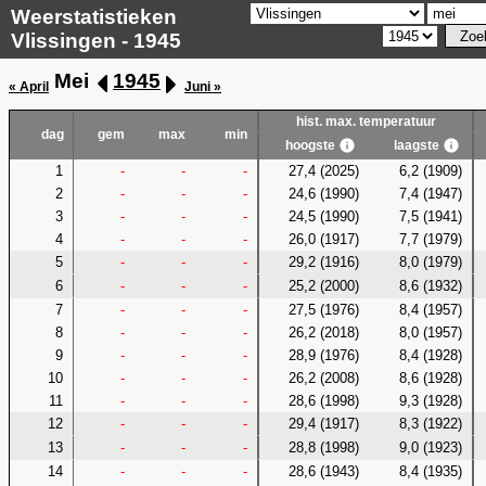
Weerstatistieken
Vlissingen - 1945
Mei
1945
« April
Juni »
hist. max. temperatuur
dag
gem
max
min
hoogste
laagste
1
-
-
-
27,4 (2025)
6,2 (1909)
2
-
-
-
24,6 (1990)
7,4 (1947)
3
-
-
-
24,5 (1990)
7,5 (1941)
4
-
-
-
26,0 (1917)
7,7 (1979)
5
-
-
-
29,2 (1916)
8,0 (1979)
6
-
-
-
25,2 (2000)
8,6 (1932)
7
-
-
-
27,5 (1976)
8,4 (1957)
8
-
-
-
26,2 (2018)
8,0 (1957)
9
-
-
-
28,9 (1976)
8,4 (1928)
10
-
-
-
26,2 (2008)
8,6 (1928)
11
-
-
-
28,6 (1998)
9,3 (1928)
12
-
-
-
29,4 (1917)
8,3 (1922)
13
-
-
-
28,8 (1998)
9,0 (1923)
14
-
-
-
28,6 (1943)
8,4 (1935)