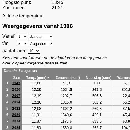
Hoogste punt:
13:45
Zon onder:
21:21
Actuele temperatuur
Weergegevens vanaf 1906
Vanaf
t/m
aantal jaren
Kies een vanaf-datum na de einddatum om de gegevens
over 2 opeenvolgende jaren te zien.
Data t/m 5 augustus
Jaar
Temp. (gem)▼
Zonuren (som)
Neerslag (som)
Warmte
17,80
41,3
0,0
3,1
1
1945
12,50
1534,9
249,3
201,
2
2026
12,19
1202,7
506,3
22,4
3
2007
12,16
1315,0
382,2
65,2
4
2014
12,08
1602,2
269,5
87,5
5
2022
11,91
1540,6
426,1
45,4
6
2020
11,87
1179,6
593,6
60,9
7
2024
11,80
1559,8
262,7
104,
8
2025