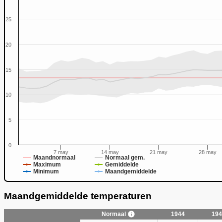
25
20
15
0
10
5
0
7 may
14 may
21 may
28 may
Maandnormaal
Normaal gem.
Maximum
Gemiddelde
Minimum
Maandgemiddelde
Maandgemiddelde temperaturen
Normaal
1944
194