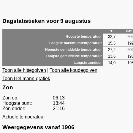
Dagstatistieken voor 9 augustus
°C
dat
32,7
20
Hoogste temperatuur
15,5
19
Laagste maximumtemperatuur
27,2
20
Hoogste gemiddelde temperatuur
13,6
19
Laagste gemiddelde temperatuur
14,0
19
Langste zonduur
Toon alle hittegolven
|
Toon alle koudegolven
Toon Hellmann-grafiek
Zon
Zon op:
06:13
Hoogste punt:
13:44
Zon onder:
21:16
Actuele temperatuur
Weergegevens vanaf 1906