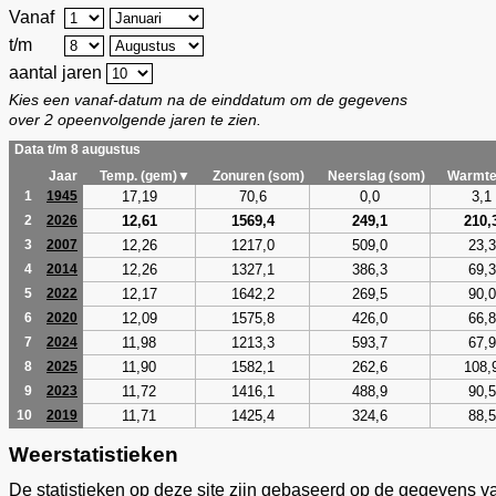
Vanaf
t/m
aantal jaren
Kies een vanaf-datum na de einddatum om de gegevens
over 2 opeenvolgende jaren te zien.
Data t/m 8 augustus
Jaar
Temp. (gem)▼
Zonuren (som)
Neerslag (som)
Warmte
17,19
70,6
0,0
3,1
1
1945
12,61
1569,4
249,1
210,
2
2026
12,26
1217,0
509,0
23,3
3
2007
12,26
1327,1
386,3
69,3
4
2014
12,17
1642,2
269,5
90,0
5
2022
12,09
1575,8
426,0
66,8
6
2020
11,98
1213,3
593,7
67,9
7
2024
11,90
1582,1
262,6
108,
8
2025
11,72
1416,1
488,9
90,5
9
2023
11,71
1425,4
324,6
88,5
10
2019
Weerstatistieken
De statistieken op deze site zijn gebaseerd op de gegevens v