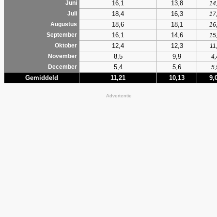
16,1
13,8
Juni
14
18,4
16,3
Juli
17
18,6
18,1
Augustus
16
16,1
14,6
September
15
12,4
12,3
Oktober
11
8,5
9,9
November
4,
5,4
5,6
December
5,
Gemiddeld
11,21
10,13
9,
Advertentie