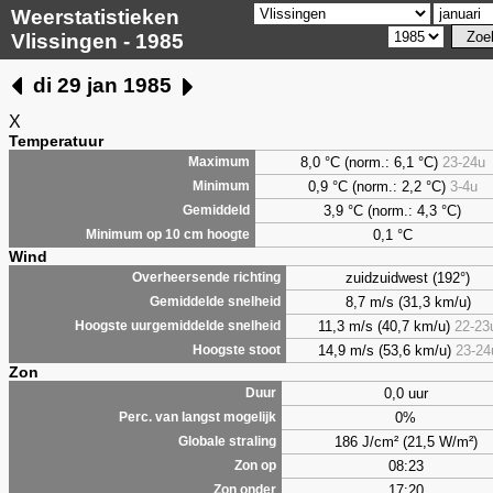
Weerstatistieken
Vlissingen - 1985
di 29 jan 1985
X
Temperatuur
8,0 °C (norm.: 6,1 °C)
23-24u
Maximum
0,9 °C (norm.: 2,2 °C)
3-4u
Minimum
3,9 °C (norm.: 4,3 °C)
Gemiddeld
0,1 °C
Minimum op 10 cm hoogte
Wind
zuidzuidwest (192°)
Overheersende richting
8,7 m/s (31,3 km/u)
Gemiddelde snelheid
11,3 m/s (40,7 km/u)
22-23
Hoogste uurgemiddelde snelheid
14,9 m/s (53,6 km/u)
23-24
Hoogste stoot
Zon
0,0 uur
Duur
0%
Perc. van langst mogelijk
186 J/cm² (21,5 W/m²)
Globale straling
08:23
Zon op
17:20
Zon onder