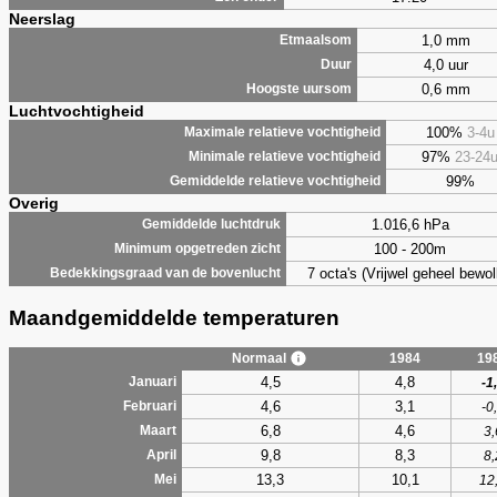
Neerslag
1,0 mm
Etmaalsom
4,0 uur
Duur
0,6 mm
Hoogste uursom
Luchtvochtigheid
100%
3-4u
Maximale relatieve vochtigheid
97%
23-24
Minimale relatieve vochtigheid
99%
Gemiddelde relatieve vochtigheid
Overig
1.016,6 hPa
Gemiddelde luchtdruk
100 - 200m
Minimum opgetreden zicht
7 octa's (Vrijwel geheel bewol
Bedekkingsgraad van de bovenlucht
Maandgemiddelde temperaturen
Normaal
1984
19
4,5
4,8
Januari
-1
4,6
3,1
Februari
-0
6,8
4,6
Maart
3,
9,8
8,3
April
8,
13,3
10,1
Mei
12