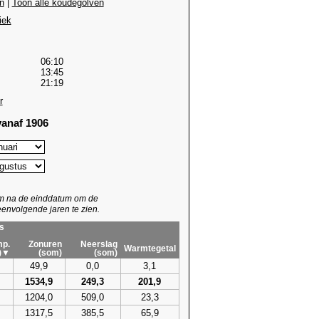
n
|
Toon alle koudegolven
iek
06:10
13:45
21:19
r
anaf 1906
um na de einddatum om de
envolgende jaren te zien.
s
p.
Zonuren
Neerslag
Warmtegetal
)▼
(som)
(som)
49,9
0,0
3,1
1534,9
249,3
201,9
1204,0
509,0
23,3
1317,5
385,5
65,9