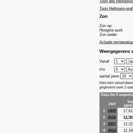
Toon alle hittegolve
Toon Hellmann-graf
Zon
Zon op:
Hoogste punt:
Zon onder:
Actuele temperatuu
Weergegevens v
Vanaf
t/m
aantal jaren
Kies een vanaf-dat
gegevens over 2 ope
Data t/m 6 augustu
Tem
Jaar
(gem
17,61
1
1945
12,50
2
2026
12,22
3
2007
12,19
4
2014