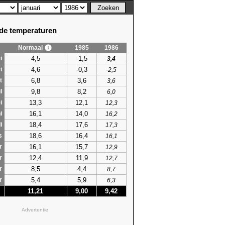
e temperaturen
Normaal
1985
1986
4,5
-1,5
i
3,4
4,6
-0,3
i
-2,5
6,8
3,6
t
3,6
9,8
8,2
l
6,0
13,3
12,1
i
12,3
16,1
14,0
i
16,2
18,4
17,6
i
17,3
18,6
16,4
s
16,1
16,1
15,7
r
12,9
12,4
11,9
r
12,7
8,5
4,4
r
8,7
5,4
5,9
r
6,3
11,21
9,00
9,42
Advertentie