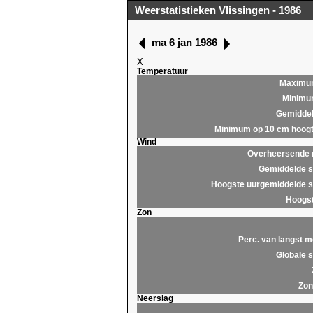
Weerstatistieken Vlissingen - 1986
ma 6 jan 1986
X
Temperatuur
Maximu
Minim
Gemidde
Minimum op 10 cm hoog
Wind
Overheersende r
Gemiddelde s
Hoogste uurgemiddelde s
Hoogst
Zon
Perc. van langst m
Globale s
Zon
Neerslag