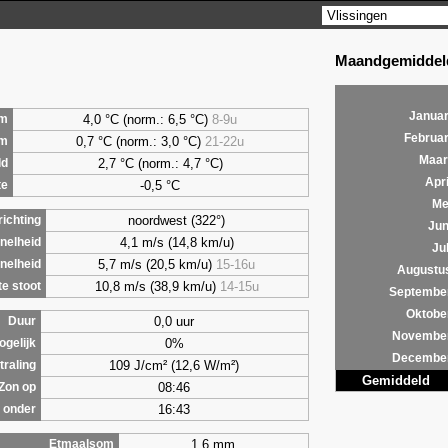
Maandgemiddeld
Januar
4,0
°C (norm.: 6,5 °C)
8-9u
m
Februar
0,7
°C (norm.: 3,0 °C)
21-22u
um
Maar
2,7
°C (norm.: 4,7 °C)
ld
Apri
-0,5 °C
te
Me
noordwest (322°)
ichting
Jun
4,1 m/s (14,8 km/u)
nelheid
Jul
5,7 m/s (20,5 km/u)
15-16u
nelheid
Augustu
10,8 m/s (38,9 km/u)
14-15u
e stoot
Septembe
Oktobe
0,0 uur
Duur
Novembe
0%
ogelijk
Decembe
109 J/cm² (12,6 W/m²)
traling
Gemiddeld
08:46
Zon op
16:43
 onder
1,6 mm
Etmaalsom