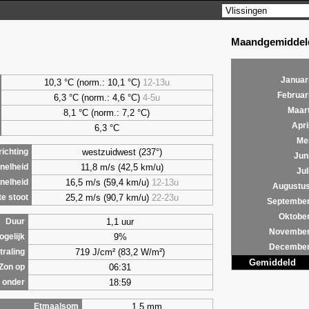
Maandgemiddeld
Januar
10,3 °C (norm.: 10,1 °C)
12-13u
Februar
6,3
°C (norm.: 4,6 °C)
4-5u
Maar
8,1
°C (norm.: 7,2 °C)
Apri
6,3
°C
Me
westzuidwest (237°)
ichting
Jun
11,8 m/s (42,5 km/u)
nelheid
Jul
16,5 m/s (59,4 km/u)
12-13u
nelheid
Augustu
25,2 m/s (90,7 km/u)
22-23u
e stoot
Septembe
Oktobe
1,1 uur
Duur
Novembe
9%
ogelijk
Decembe
719 J/cm² (83,2 W/m²)
traling
Gemiddeld
06:31
Zon op
18:59
 onder
1,5 mm
Etmaalsom