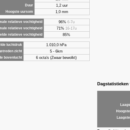
1,2 uur
Duur
1,0 mm
Hoogste uursom
96%
6-7u
ale relatieve vochtigheid
71%
16-17u
male relatieve vochtigheid
85%
lde relatieve vochtigheid
1.010,0 hPa
lde luchtdruk
5 - 6km
etreden zicht
6 octa's (Zwaar bewolkt)
de bovenlucht
Dagstatistieken
Laags
Hoogste
Laagste