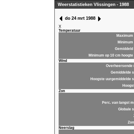
Weerstatistieken Vlissingen - 1988
do 24 mrt 1988
X
Temperatuur
Maximum
Minimum
Gemiddeld
Minimum op 10 cm hoogte
Wind
Overheersende r
Gemiddelde s
Hoogste uurgemiddelde s
Hoogst
Zon
Perc. van langst m
Globale s
Zon
Neerslag