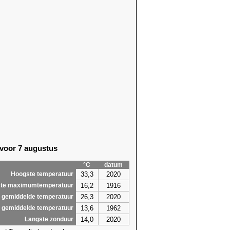
 voor 7 augustus
°C
datum
33,3
2020
Hoogste temperatuur
16,2
1916
te maximumtemperatuur
26,3
2020
 gemiddelde temperatuur
13,6
1962
 gemiddelde temperatuur
14,0
2020
Langste zonduur