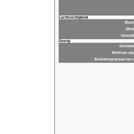
Luchtvochtigheid
Maxim
Mini
Gemidde
Overig
Gemidde
Minimum opg
Bedekkingsgraad van 