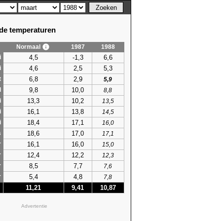
e temperaturen
Normaal
1987
1988
4,5
-1,3
6,6
i
4,6
2,5
5,3
i
6,8
2,9
t
5,9
9,8
10,0
l
8,8
13,3
10,2
i
13,5
16,1
13,8
i
14,5
18,4
17,1
i
16,0
18,6
17,0
s
17,1
16,1
16,0
r
15,0
12,4
12,2
r
12,3
8,5
7,7
r
7,6
5,4
4,8
r
7,8
11,21
9,41
10,87
Advertentie