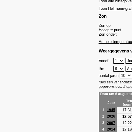
Toon alle hittegolve
Toon Hellmann-graf
Zon
Zon op:
Hoogste punt:
Zon onder:
Actuele temperatuu
Weergegevens v
Vanaf
t/m
aantal jaren
Kies een vanaf-dat
gegevens over 2 ope
Data t/m 6 augustu
Tem
Jaar
(gem
17,61
1
1945
12,57
2
2026
12,22
3
2007
12,19
4
2014