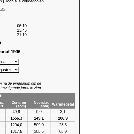
n
|
Toon alle koudegolven
iek
06:10
13:45
21:19
r
anaf 1906
um na de einddatum om de
envolgende jaren te zien.
s
p.
Zonuren
Neerslag
Warmtegetal
)▼
(som)
(som)
49,9
0,0
3,1
1556,3
249,1
206,9
1204,0
509,0
23,3
1317,5
385,5
65,9