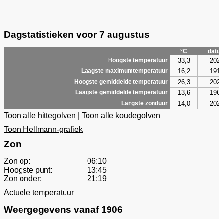
Dagstatistieken voor 7 augustus
°C
dat
33,3
20
Hoogste temperatuur
16,2
19
Laagste maximumtemperatuur
26,3
20
Hoogste gemiddelde temperatuur
13,6
19
Laagste gemiddelde temperatuur
14,0
20
Langste zonduur
Toon alle hittegolven
|
Toon alle koudegolven
Toon Hellmann-grafiek
Zon
Zon op:
06:10
Hoogste punt:
13:45
Zon onder:
21:19
Actuele temperatuur
Weergegevens vanaf 1906