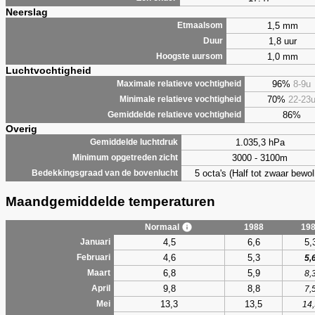
Neerslag
1,5 mm
Etmaalsom
1,8 uur
Duur
1,0 mm
Hoogste uursom
Luchtvochtigheid
96%
8-9u
Maximale relatieve vochtigheid
70%
22-23
Minimale relatieve vochtigheid
86%
Gemiddelde relatieve vochtigheid
Overig
1.035,3 hPa
Gemiddelde luchtdruk
3000 - 3100m
Minimum opgetreden zicht
5 octa's (Half tot zwaar bewol
Bedekkingsgraad van de bovenlucht
Maandgemiddelde temperaturen
Normaal
1988
19
4,5
6,6
5,
Januari
4,6
5,3
Februari
5,
6,8
5,9
Maart
8,
9,8
8,8
April
7,
13,3
13,5
Mei
14,