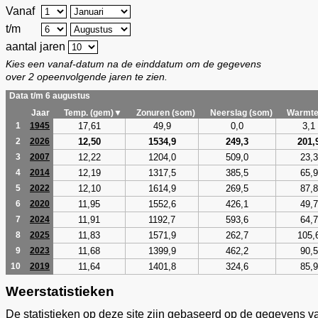
Vanaf
t/m
aantal jaren
Kies een vanaf-datum na de einddatum om de gegevens
over 2 opeenvolgende jaren te zien.
Data t/m 6 augustus
Jaar
Temp. (gem)▼
Zonuren (som)
Neerslag (som)
Warmte
17,61
49,9
0,0
3,1
1
1945
12,50
1534,9
249,3
201,
2
2026
12,22
1204,0
509,0
23,3
3
2007
12,19
1317,5
385,5
65,9
4
2014
12,10
1614,9
269,5
87,8
5
2022
11,95
1552,6
426,1
49,7
6
2020
11,91
1192,7
593,6
64,7
7
2024
11,83
1571,9
262,7
105,
8
2025
11,68
1399,9
462,2
90,5
9
2023
11,64
1401,8
324,6
85,9
10
2019
Weerstatistieken
De statistieken op deze site zijn gebaseerd op de gegevens v