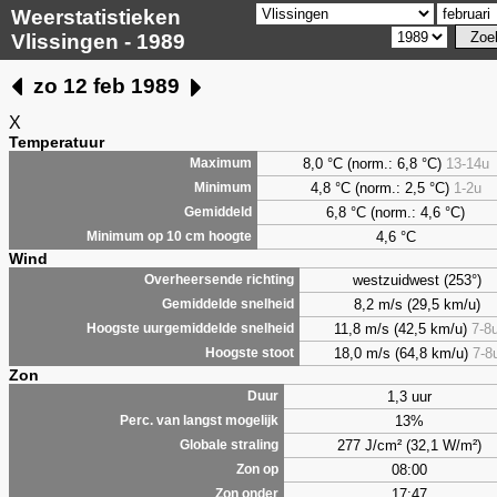
Weerstatistieken
Vlissingen - 1989
zo 12 feb 1989
X
Temperatuur
8,0 °C (norm.: 6,8 °C)
13-14u
Maximum
4,8 °C (norm.: 2,5 °C)
1-2u
Minimum
6,8 °C (norm.: 4,6 °C)
Gemiddeld
4,6 °C
Minimum op 10 cm hoogte
Wind
westzuidwest (253°)
Overheersende richting
8,2 m/s (29,5 km/u)
Gemiddelde snelheid
11,8 m/s (42,5 km/u)
7-8
Hoogste uurgemiddelde snelheid
18,0 m/s (64,8 km/u)
7-8
Hoogste stoot
Zon
1,3 uur
Duur
13%
Perc. van langst mogelijk
277 J/cm² (32,1 W/m²)
Globale straling
08:00
Zon op
17:47
Zon onder