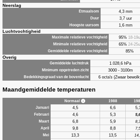
Neerslag
4,3 mm
Etmaalsom
3,7 uur
Duur
1,6 mm
Hoogste uursom
Luchtvochtigheid
95%
18-19
Maximale relatieve vochtigheid
65%
24-25
Minimale relatieve vochtigheid
85%
Gemiddelde relatieve vochtigheid
Overig
1.028,6 hPa
Gemiddelde luchtdruk
3000 - 3100m
Minimum opgetreden zicht
6 octa's (Zwaar bewolk
Bedekkingsgraad van de bovenlucht
Maandgemiddelde temperaturen
Normaal
1988
19
4,5
6,6
5,
Januari
4,6
5,3
Februari
5,
6,8
5,9
Maart
8,
9,8
8,8
April
7,
13,3
13,5
Mei
14,