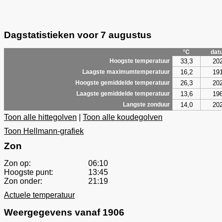
Dagstatistieken voor 7 augustus
°C
dat
33,3
20
Hoogste temperatuur
16,2
19
Laagste maximumtemperatuur
26,3
20
Hoogste gemiddelde temperatuur
13,6
19
Laagste gemiddelde temperatuur
14,0
20
Langste zonduur
Toon alle hittegolven
|
Toon alle koudegolven
Toon Hellmann-grafiek
Zon
Zon op:
06:10
Hoogste punt:
13:45
Zon onder:
21:19
Actuele temperatuur
Weergegevens vanaf 1906