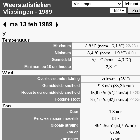
Weerstatistieken
Vlissingen - 1989
ma 13 feb 1989
X
Temperatuur
8,8 °C (norm.: 6,1 °C)
22-23u
Maximum
3,4 °C (norm.: 1,9 °C)
4-5u
Minimum
5,9 °C (norm.: 4,0 °C)
Gemiddeld
2,3 °C
Minimum op 10 cm hoogte
Wind
zuidwest (231°)
Overheersende richting
9,8 m/s (35,3 km/u)
Gemiddelde snelheid
15,9 m/s (57,2 km/u)
19-20
Hoogste uurgemiddelde snelheid
25,7 m/s (92,5 km/u)
22-23
Hoogste stoot
Zon
1,3 uur
Duur
13%
Perc. van langst mogelijk
464 J/cm² (53,7 W/m²)
Globale straling
07:58
Zon op
17:48
Zon onder