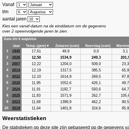
Vanaf
t/m
aantal jaren
Kies een vanaf-datum na de einddatum om de gegevens
over 2 opeenvolgende jaren te zien.
Data t/m 6 augustus
Jaar
Temp. (gem)▼
Zonuren (som)
Neerslag (som)
Warmte
17,61
49,9
0,0
3,1
1
1945
12,50
1534,9
249,3
201,
2
2026
12,22
1204,0
509,0
23,3
3
2007
12,19
1317,5
385,5
65,9
4
2014
12,10
1614,9
269,5
87,8
5
2022
11,95
1552,6
426,1
49,7
6
2020
11,91
1192,7
593,6
64,7
7
2024
11,83
1571,9
262,7
105,
8
2025
11,68
1399,9
462,2
90,5
9
2023
11,64
1401,8
324,6
85,9
10
2019
Weerstatistieken
De statistieken op deze site zijn gebaseerd op de gegevens v