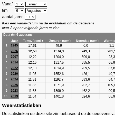
Vanaf
t/m
aantal jaren
Kies een vanaf-datum na de einddatum om de gegevens
over 2 opeenvolgende jaren te zien.
Data t/m 6 augustus
Jaar
Temp. (gem)▼
Zonuren (som)
Neerslag (som)
Warmte
17,61
49,9
0,0
3,1
1
1945
12,50
1534,9
249,3
201,
2
2026
12,22
1204,0
509,0
23,3
3
2007
12,19
1317,5
385,5
65,9
4
2014
12,10
1614,9
269,5
87,8
5
2022
11,95
1552,6
426,1
49,7
6
2020
11,91
1192,7
593,6
64,7
7
2024
11,83
1571,9
262,7
105,
8
2025
11,68
1399,9
462,2
90,5
9
2023
11,64
1401,8
324,6
85,9
10
2019
Weerstatistieken
De statistieken op deze site zijn gebaseerd op de gegevens v