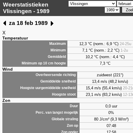
Weerstatistieken
Vlissingen - 1989
za 18 feb 1989
X
Temperatuur
12,3 °C (norm.: 6,9 °C)
24-25u
Maximum
7,1
°C (norm.: 2,2 °C)
1-2u
Minimum
10,2 °C (norm.: 4,4 °C)
Gemiddeld
7,3
°C
Minimum op 10 cm hoogte
Wind
zuidwest (221°)
Overheersende richting
13,4 m/s (48,2 km/u)
Gemiddelde snelheid
15,4 m/s (55,4 km/u)
20-21
Hoogste uurgemiddelde snelheid
23,1 m/s (83,2 km/u)
12-13
Hoogste stoot
Zon
0,0 uur
Duur
0%
Perc. van langst mogelijk
80 J/cm² (9,3 W/m²)
Globale straling
07:48
Zon op
17:58
Zon onder