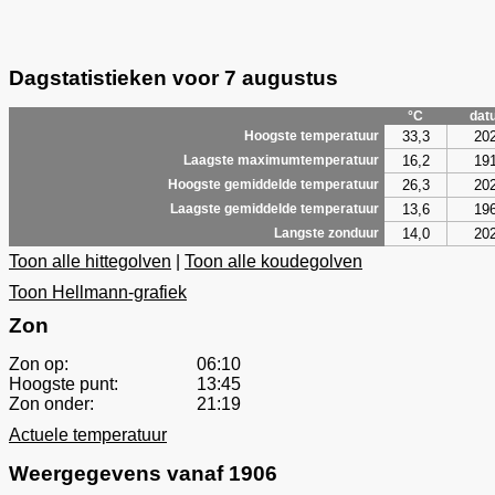
Dagstatistieken voor 7 augustus
°C
dat
33,3
20
Hoogste temperatuur
16,2
19
Laagste maximumtemperatuur
26,3
20
Hoogste gemiddelde temperatuur
13,6
19
Laagste gemiddelde temperatuur
14,0
20
Langste zonduur
Toon alle hittegolven
|
Toon alle koudegolven
Toon Hellmann-grafiek
Zon
Zon op:
06:10
Hoogste punt:
13:45
Zon onder:
21:19
Actuele temperatuur
Weergegevens vanaf 1906