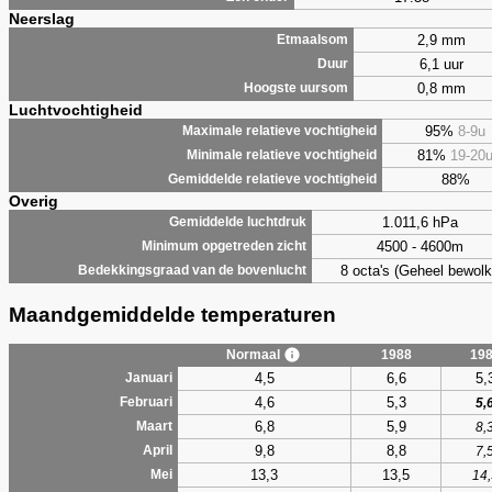
Neerslag
2,9 mm
Etmaalsom
6,1 uur
Duur
0,8 mm
Hoogste uursom
Luchtvochtigheid
95%
8-9u
Maximale relatieve vochtigheid
81%
19-20
Minimale relatieve vochtigheid
88%
Gemiddelde relatieve vochtigheid
Overig
1.011,6 hPa
Gemiddelde luchtdruk
4500 - 4600m
Minimum opgetreden zicht
8 octa's (Geheel bewolk
Bedekkingsgraad van de bovenlucht
Maandgemiddelde temperaturen
Normaal
1988
19
4,5
6,6
5,
Januari
4,6
5,3
Februari
5,
6,8
5,9
Maart
8,
9,8
8,8
April
7,
13,3
13,5
Mei
14,