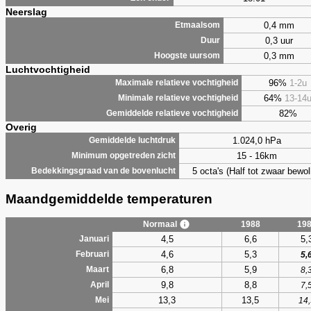
Neerslag
0,4 mm
Etmaalsom
0,3 uur
Duur
0,3 mm
Hoogste uursom
Luchtvochtigheid
96%
1-2u
Maximale relatieve vochtigheid
64%
13-14
Minimale relatieve vochtigheid
82%
Gemiddelde relatieve vochtigheid
Overig
1.024,0 hPa
Gemiddelde luchtdruk
15 - 16km
Minimum opgetreden zicht
5 octa's (Half tot zwaar bewol
Bedekkingsgraad van de bovenlucht
Maandgemiddelde temperaturen
Normaal
1988
19
4,5
6,6
5,
Januari
4,6
5,3
Februari
5,
6,8
5,9
Maart
8,
9,8
8,8
April
7,
13,3
13,5
Mei
14,