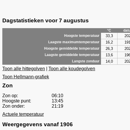
Dagstatistieken voor 7 augustus
°C
dat
33,3
20
Hoogste temperatuur
16,2
19
Laagste maximumtemperatuur
26,3
20
Hoogste gemiddelde temperatuur
13,6
19
Laagste gemiddelde temperatuur
14,0
20
Langste zonduur
Toon alle hittegolven
|
Toon alle koudegolven
Toon Hellmann-grafiek
Zon
Zon op:
06:10
Hoogste punt:
13:45
Zon onder:
21:19
Actuele temperatuur
Weergegevens vanaf 1906