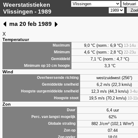
Weerstatistieken
Vlissingen - 1989
ma 20 feb 1989
X
Temperatuur
9,0 °C (norm.: 6,9 °C)
13-14u
Maximum
4,6 °C (norm.: 2,8 °C)
22-23u
Minimum
7,1 °C (norm.: 4,7 °C)
Gemiddeld
3,3 °C
Minimum op 10 cm hoogte
Wind
westzuidwest (256°)
Overheersende richting
6,2 m/s (22,3 km/u)
Gemiddelde snelheid
12,3 m/s (44,3 km/u)
3-4u
Hoogste uurgemiddelde snelheid
19,5 m/s (70,2 km/u)
10-11
Hoogste stoot
Zon
6,4 uur
Duur
62%
Perc. van langst mogelijk
882 J/cm² (102,1 W/m²)
Globale straling
07:44
Zon op
18:01
Zon onder