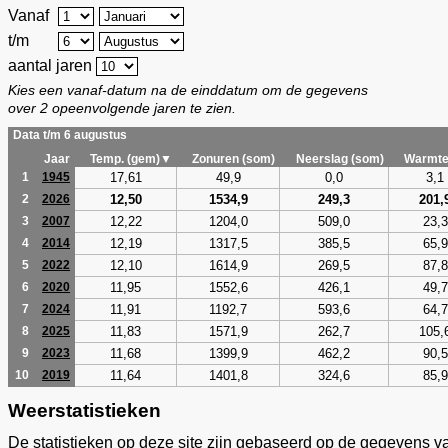
Vanaf
t/m
aantal jaren
Kies een vanaf-datum na de einddatum om de gegevens
over 2 opeenvolgende jaren te zien.
Data t/m 6 augustus
Jaar
Temp. (gem)▼
Zonuren (som)
Neerslag (som)
Warmte
17,61
49,9
0,0
3,1
1
1945
12,50
1534,9
249,3
201,
2
2026
12,22
1204,0
509,0
23,3
3
2007
12,19
1317,5
385,5
65,9
4
2014
12,10
1614,9
269,5
87,8
5
2022
11,95
1552,6
426,1
49,7
6
2020
11,91
1192,7
593,6
64,7
7
2024
11,83
1571,9
262,7
105,
8
2025
11,68
1399,9
462,2
90,5
9
2023
11,64
1401,8
324,6
85,9
10
2019
Weerstatistieken
De statistieken op deze site zijn gebaseerd op de gegevens v